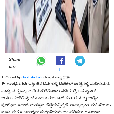
Share
on:
Authored by:
Akshata Halli
Date:
4 ಜುಲೈ 2026
➤
ಗಾಂಧಿನಗರ:
ಇತ್ತೀಚಿನ ದಿನಗಳಲ್ಲಿ ಡಿಜಿಟಲ್ ಜಗತ್ತಿನಲ್ಲಿ ಮಹಿಳೆಯರು
ಮತ್ತು ಮಕ್ಕಳನ್ನು ಗುರಿಯಾಗಿಸಿಕೊಂಡು ನಡೆಯುತ್ತಿರುವ ಸೈಬರ್
ಅಪರಾಧಗಳಿಗೆ ಬ್ರೇಕ್ ಹಾಕಲು ಗುಜರಾತ್ ಸರ್ಕಾರ ಮತ್ತು ಅಲ್ಲಿನ
ಪೊಲೀಸ್ ಇಲಾಖೆ ಮಹತ್ವದ ಹೆಜ್ಜೆಯನ್ನಿಟ್ಟಿದೆ. ರಾಜ್ಯಾದ್ಯಂತ ಮಹಿಳೆಯರು
ಮತ್ತು ಮಕ್ಕಳ ಆನ್‌ಲೈನ್ ಸುರಕ್ಷತೆಯನ್ನು ಬಲಪಡಿಸಲು ಗುಜರಾತ್