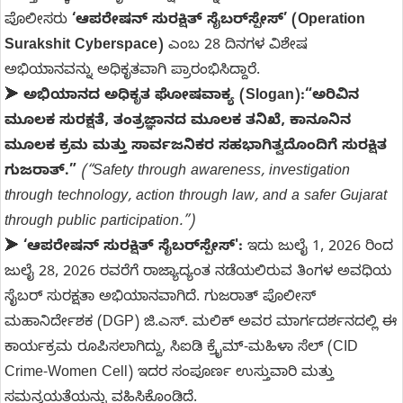
ಪೊಲೀಸರು
‘ಆಪರೇಷನ್ ಸುರಕ್ಷಿತ್ ಸೈಬರ್‌ಸ್ಪೇಸ್’ (Operation
Surakshit Cyberspace)
ಎಂಬ 28 ದಿನಗಳ ವಿಶೇಷ
ಅಭಿಯಾನವನ್ನು ಅಧಿಕೃತವಾಗಿ ಪ್ರಾರಂಭಿಸಿದ್ದಾರೆ.
➤
ಅಭಿಯಾನದ ಅಧಿಕೃತ ಘೋಷವಾಕ್ಯ (Slogan):
“ಅರಿವಿನ
ಮೂಲಕ ಸುರಕ್ಷತೆ, ತಂತ್ರಜ್ಞಾನದ ಮೂಲಕ ತನಿಖೆ, ಕಾನೂನಿನ
ಮೂಲಕ ಕ್ರಮ ಮತ್ತು ಸಾರ್ವಜನಿಕರ ಸಹಭಾಗಿತ್ವದೊಂದಿಗೆ ಸುರಕ್ಷಿತ
ಗುಜರಾತ್.”
(“Safety through awareness, investigation
through technology, action through law, and a safer Gujarat
through public participation.”)
➤
‘ಆಪರೇಷನ್ ಸುರಕ್ಷಿತ್ ಸೈಬರ್‌ಸ್ಪೇಸ್':
ಇದು ಜುಲೈ 1, 2026 ರಿಂದ
ಜುಲೈ 28, 2026 ರವರೆಗೆ ರಾಜ್ಯಾದ್ಯಂತ ನಡೆಯಲಿರುವ ತಿಂಗಳ ಅವಧಿಯ
ಸೈಬರ್ ಸುರಕ್ಷತಾ ಅಭಿಯಾನವಾಗಿದೆ. ಗುಜರಾತ್ ಪೊಲೀಸ್
ಮಹಾನಿರ್ದೇಶಕ (DGP) ಜಿ.ಎಸ್. ಮಲಿಕ್ ಅವರ ಮಾರ್ಗದರ್ಶನದಲ್ಲಿ ಈ
ಕಾರ್ಯಕ್ರಮ ರೂಪಿಸಲಾಗಿದ್ದು, ಸಿಐಡಿ ಕ್ರೈಮ್-ಮಹಿಳಾ ಸೆಲ್ (CID
Crime-Women Cell) ಇದರ ಸಂಪೂರ್ಣ ಉಸ್ತುವಾರಿ ಮತ್ತು
ಸಮನ್ವಯತೆಯನ್ನು ವಹಿಸಿಕೊಂಡಿದೆ.