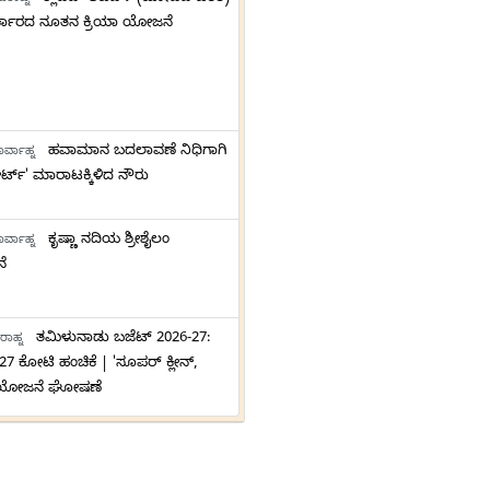
ಪರಾಹ್ನ
ಸರ್ಕಾರದ ನೂತನ ಕ್ರಿಯಾ ಯೋಜನೆ
ಹವಾಮಾನ ಬದಲಾವಣೆ ನಿಧಿಗಾಗಿ
ರ್ವಾಹ್ನ
್ಟ್' ಮಾರಾಟಕ್ಕಿಳಿದ ನೌರು
ಕೃಷ್ಣಾ ನದಿಯ ಶ್ರೀಶೈಲಂ
ರ್ವಾಹ್ನ
ೆ
ತಮಿಳುನಾಡು ಬಜೆಟ್ 2026-27:
ರಾಹ್ನ
,527 ಕೋಟಿ ಹಂಚಿಕೆ | 'ಸೂಪರ್ ಕ್ಲೀನ್,
' ಯೋಜನೆ ಘೋಷಣೆ