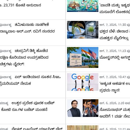
ೂ. 23,731 ಕೋಟಿ ಅನುದಾನ
'ಪಾವತಿ ಮತ್ತು ಇತ್ಯರ್
ಮಸೂದೆಗೆ ಲೋಕಸಭ
ತಮಿಳುನಾಡು ನಾಡಗೀತೆ
ೂರ್ವಾಹ್ನ
ಆಗ. 7, 2026, 11:30 ಪೂ
: ರಾಜ್ಯಪಾಲ ಆರ್.ಎನ್. ರವಿಗೆ ಸಂಸದರ
ಭತ್ತದ ಬೆಳೆ: ಚೀನಾದ 
ಮಹತ್ವದ ಮೈಲಿಗಲ್ಲು
ಚಂದ್ರನಿಗೆ ಡಿಕ್ಕಿ ಹೊಡೆದ
ೂರ್ವಾಹ್ನ
ಆಗ. 7, 2026, 11:23 ಪೂ
ಟ್: ದಕ್ಷಿಣ ಕೊರಿಯಾದ ಉಪಗ್ರಹದಿಂದ
ಬೋಸ್ಟನ್‌ನಲ್ಲಿ ಆಗಸ
ಚಿತ್ರಗಳು ವೈರಲ್!
ಏರ್ ಇಂಡಿಯಾದ ನೂತನ ಸಿಇಒ
ೂರ್ವಾಹ್ನ
ಆಗ. 7, 2026, 10:47 ಪೂ
ೇಬ್ರೆಮರಿಯಮ್ ನೇಮಕ
‘ಅತ್ಯಂತ ಆಕರ್ಷಕ ಉ
ಪ್ರಥಮ ಸ್ಥಾನ!
ಉತ್ತರ ಪ್ರದೇಶ ಪೂರಕ ಬಜೆಟ್
ಪರಾಹ್ನ
ಆಗ. 6, 2026, 2:20 ಅಪ
19 ಕೋಟಿ ರೂ.ಗಳ ಬಜೆಟ್ ಮಂಡನೆ
ಸೋಮನಾಥನ್ ಮತ್ತು
ಅವರಿಗೆ 1 ವರ್ಷ ಸೇವಾ
ಸೇಂಟ್ ಲೂಯಿಸ್ ರ್ಯಾಪಿಡ್ ಚೆಸ್