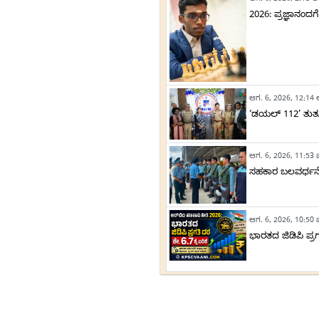
ಆಗ. 6, 2026, 2:18 ಅ
2026: ಪ್ರಜ್ಞಾನಂದಗೆ
ಆಗ. 6, 2026, 12:14 
‘ಡಯಲ್ 112’ ತುರ್ತು
ಆಗ. 6, 2026, 11:53 ಪ
ಸಹಕಾರ ಬಲವರ್ಧನ
ಆಗ. 6, 2026, 10:50 ಪ
ಭಾರತದ ಜಿಡಿಪಿ ಪ್ರಗತ