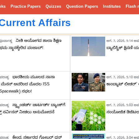
oks
Practice Papers
Quizzes
Question Papers
Institutes
Flash 
Current Affairs
ನೀತಿ ಆಯೋಗದ ಶಾಲಾ ಶಿಕ್ಷಣ
ೂರ್ವಾಹ್ನ
ಆಗ. 7, 2026, 5:14 ಅಪ
ರಥಮ ಸ್ಥಾನಕ್ಕೇರಿದ ಪಂಜಾಬ್!
ಬ್ಯಾಲಿಸ್ಟಿಕ್ ಕ್ಷಿಪಣಿ ಯಶ
ಭಾರತೀಯ ಮೂಲದ ನಾಸಾ
ಪರಾಹ್ನ
ಆಗ. 7, 2026, 5:10 ಅಪ
್ ಮೆನನ್ ಅವರಿಂದ ಮೊದಲ ISS
ಕಾಂಬ್ಯಾಟ್ ಲೀಡರ್'
 (Spacewalk) ಸಫಲ!
ಸ್ಟ್ಯಾಂಡರ್ಡ್ ಚಾರ್ಟರ್ಡ್ ಬ್ಯಾಂಕ್‌ಗೆ
ಪರಾಹ್ನ
ಆಗ. 7, 2026, 5:03 ಅಪ
 ವೆಲ್ತ್ ಸರ್ವಿಸಸ್ ನೀಡಲು ಅನುಮೋದನೆ
ಸಂಯೋಜಿತ ಡಿಜಿಟಲ್ 
ಕೇಂದ್ರ ಸರ್ಕಾರದ ಗೋಬರ್ ಧನ್
ಪರಾಹ್ನ
ಆಗ. 7, 2026, 3:04 ಅಪ