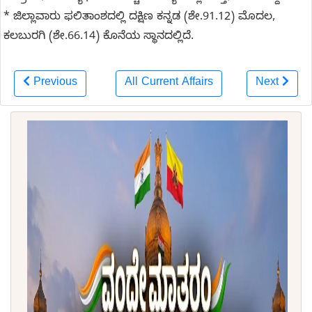
* ಜಿಲ್ಲಾವಾರು ಫಲಿತಾಂಶದಲ್ಲಿ ದಕ್ಷಿಣ ಕನ್ನಡ (ಶೇ.91.12) ಮೊದಲ,
ಕಲಬುರಗಿ (ಶೇ.66.14) ಕೊನೆಯ ಸ್ಥಾನದಲ್ಲಿದೆ.
Previous
All Current Affairs
Next