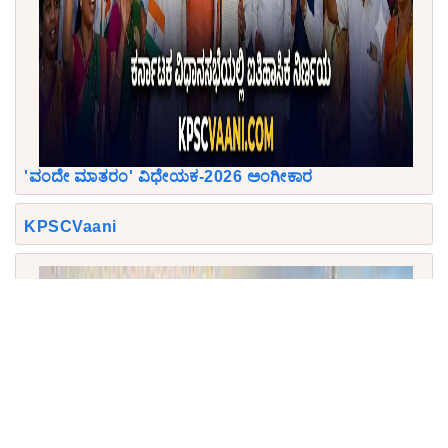
'ವಂದೇ ಮಾತರಂ' ವಿಧೇಯಕ-2026 ಅಂಗೀಕಾರ
KPSCVaani