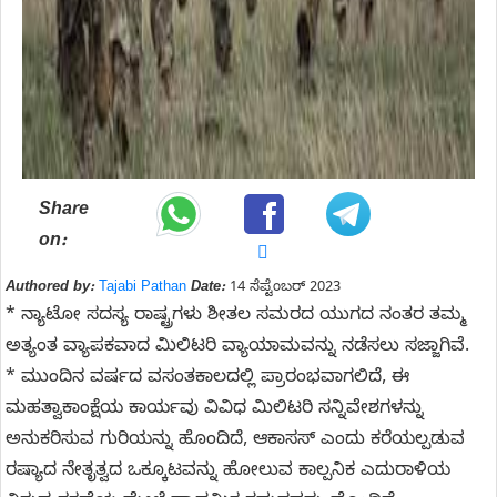
Share
on:
Authored by:
Tajabi Pathan
Date:
14 ಸೆಪ್ಟೆಂಬರ್ 2023
* ನ್ಯಾಟೋ ಸದಸ್ಯ ರಾಷ್ಟ್ರಗಳು ಶೀತಲ ಸಮರದ ಯುಗದ ನಂತರ ತಮ್ಮ
ಅತ್ಯಂತ ವ್ಯಾಪಕವಾದ ಮಿಲಿಟರಿ ವ್ಯಾಯಾಮವನ್ನು ನಡೆಸಲು ಸಜ್ಜಾಗಿವೆ.
* ಮುಂದಿನ ವರ್ಷದ ವಸಂತಕಾಲದಲ್ಲಿ ಪ್ರಾರಂಭವಾಗಲಿದೆ, ಈ
ಮಹತ್ವಾಕಾಂಕ್ಷೆಯ ಕಾರ್ಯವು ವಿವಿಧ ಮಿಲಿಟರಿ ಸನ್ನಿವೇಶಗಳನ್ನು
ಅನುಕರಿಸುವ ಗುರಿಯನ್ನು ಹೊಂದಿದೆ, ಆಕಾಸಸ್ ಎಂದು ಕರೆಯಲ್ಪಡುವ
ರಷ್ಯಾದ ನೇತೃತ್ವದ ಒಕ್ಕೂಟವನ್ನು ಹೋಲುವ ಕಾಲ್ಪನಿಕ ಎದುರಾಳಿಯ