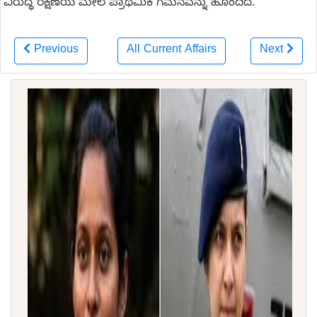
ವಿರುದ್ಧ ರಕ್ಷಣೆಯ ಮೇಲೆ ಪ್ರಾಥಮಿಕ ಗಮನವನ್ನು ಹೊಂದಿದೆ.
Previous
All Current Affairs
Next