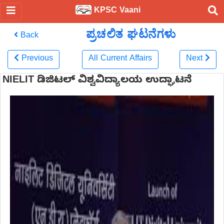
KPSC Vaani
ಪ್ರಚಲಿತ ಘಟನೆಗಳು
Back
Previous
All Current Affairs
Next
NIELIT ಡಿಜಿಟಲ್ ವಿಶ್ವವಿದ್ಯಾಲಯ ಉದ್ಘಾಟನೆ