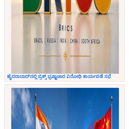
ಹೈದರಾಬಾದ್‌ನಲ್ಲಿ ಬ್ರಿಕ್ಸ್ ಭ್ರಷ್ಟಾಚಾರ ವಿರೋಧಿ ಕಾರ್ಯಪಡೆ ಸಭೆ