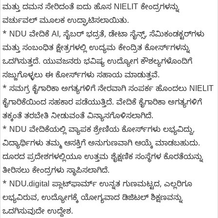
ಮತ್ತು ದಮನ ಸೇರಿದಂತೆ ಐದು ಹೊಸ NIELIT ಕೇಂದ್ರಗಳನ್ನು
ವರ್ಚುವಲ್ ಮೂಲಕ ಉದ್ಘಾಟಿಸಲಾಯಿತು.
* NDU ವೇದಿಕೆ AI, ಸೈಬರ್ ಭದ್ರತೆ, ಡೇಟಾ ಸೈನ್ಸ್, ಸೆಮಿಕಂಡಕ್ಟರ್‌ಗಳು
ಮತ್ತು ಸಂಬಂಧಿತ ಕ್ಷೇತ್ರಗಳಲ್ಲಿ ಉದ್ಯಮ ಕೇಂದ್ರಿತ ಕೋರ್ಸ್‌ಗಳನ್ನು
ಒದಗಿಸುತ್ತದೆ. ಯುವಜನರು ಭವಿಷ್ಯ ಉದ್ಯೋಗ ಕೌಶಲ್ಯಗಳೊಂದಿಗೆ
ಸಜ್ಜುಗೊಳ್ಳಲು ಈ ಕೋರ್ಸ್‌ಗಳು ಸಹಾಯ ಮಾಡುತ್ತವೆ.
* ಸಮಗ್ರ ಕೈಗಾರಿಕಾ ಅಗತ್ಯಗಳಿಗೆ ನೇರವಾಗಿ ಸಂಪರ್ಕ ಹೊಂದಲು NIELIT
ಕೈಗಾರಿಕೆಯಿಂದ ಸಹಕಾರ ಪಡೆಯುತ್ತಿದೆ. ವೇದಿಕೆ ಕೈಗಾರಿಕಾ ಅಗತ್ಯಗಳಿಗೆ
ತಕ್ಕಂತೆ ತರಬೇತಿ ನೀಡುವಂತೆ ವಿನ್ಯಾಸಗೊಳಿಸಲಾಗಿದೆ.
* NDU ವೇದಿಕೆಯಲ್ಲಿ ವ್ಯಾಪಕ ಶ್ರೇಣಿಯ ಕೋರ್ಸ್‌ಗಳು ಲಭ್ಯವಿದ್ದು,
ವಿದ್ಯಾರ್ಥಿಗಳು ತಮ್ಮ ಆಸಕ್ತಿಗೆ ಅನುಗುಣವಾಗಿ ಆಯ್ಕೆ ಮಾಡಬಹುದು.
ದೂರದ ಪ್ರದೇಶಗಳಲ್ಲಿಯೂ ಉತ್ತಮ ಶೈಕ್ಷಣಿಕ ಸಂಸ್ಥೆಗಳ ಕೊರತೆಯನ್ನು
ತೀರಿಸಲು ಕೇಂದ್ರಗಳು ಸ್ಥಾಪಿಸಲಾಗಿದೆ.
* NDU.digital ಪ್ಲಾಟ್‌ಫಾರ್ಮ್ ಉನ್ನತ ಗುಣಮಟ್ಟದ, ಎಲ್ಲರಿಗೂ
ಲಭ್ಯವಿರುವ, ಉದ್ಯೋಗಕ್ಕೆ ಯೋಗ್ಯವಾದ ಡಿಜಿಟಲ್ ಶಿಕ್ಷಣವನ್ನು
ಒದಗಿಸುವುದೇ ಉದ್ದೇಶ.