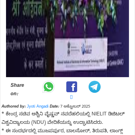
Share
on:
Authored by:
Jyoti Angadi
Date:
7 ಅಕ್ಟೋಬರ್ 2025
* ಕೇಂದ್ರ ಸಚಿವ ಅಶ್ವಿನಿ ವೈಷ್ಣವ್ ನವದೆಹಲಿಯಲ್ಲಿ NIELIT ಡಿಜಿಟಲ್
ವಿಶ್ವವಿದ್ಯಾಲಯ (NDU) ವೇದಿಕೆಯನ್ನು ಉದ್ಘಾಟಿಸಿದರು.
* ಈ ಸಂದರ್ಭದಲ್ಲಿ ಮುಜಪರ್ಪುರ, ಬಾಲಸೋರ್, ತಿರುಪತಿ, ಲಾಂಗ್ಲ್