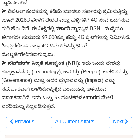
ಸ್ಥಾಪಿಸಲಾಗಿದೆ.
➤ ಡಿಜಿಟಲ್ ಕಂದಕವನ್ನು ಕಡಿಮೆ ಮಾಡಲು ಸರ್ಕಾರವು ಶ್ರಮಿಸುತ್ತಿದ್ದು,
ಜೂನ್ 2026ರ ವೇಳೆಗೆ ದೇಶದ ಎಲ್ಲಾ ಹಳ್ಳಿಗಳಿಗೆ 4G ಸೇವೆ ಒದಗಿಸುವ
ಗುರಿ ಹೊಂದಿದೆ. ಈ ನಿಟ್ಟಿನಲ್ಲಿ ಸರ್ಕಾರಿ ಸ್ವಾಮ್ಯದ BSNL ಸಂಸ್ಥೆಯು
ಈಗಾಗಲೇ ಸುಮಾರು 97,000ಕ್ಕೂ ಹೆಚ್ಚು 4G ಸೈಟ್‌ಗಳನ್ನು ನಿರ್ಮಿಸಿದೆ.
ಶೀಘ್ರದಲ್ಲೇ ಈ ಎಲ್ಲಾ 4G ಟವರ್‌ಗಳನ್ನು 5G ಗೆ
ಮೇಲ್ದರ್ಜೆಗೇರಿಸಲಾಗುವುದು.
➤
ನೆಟ್‌ವರ್ಕ್ ಸಿದ್ಧತೆ ಸೂಚ್ಯಂಕ (NRI):
ಇದು ಒಂದು ದೇಶವು
ತಂತ್ರಜ್ಞಾನವನ್ನು (Technology), ಜನರನ್ನು (People), ಆಡಳಿತವನ್ನು
(Governance) ಮತ್ತು ಅದರ ಪ್ರಭಾವವನ್ನು (Impact) ಎಷ್ಟು
ಸಮರ್ಪಕವಾಗಿ ಬಳಸಿಕೊಳ್ಳುತ್ತಿದೆ ಎಂಬುದನ್ನು ಅಳೆಯುವ
ಮಾಪಕವಾಗಿದೆ. ಇದು ಒಟ್ಟು 53 ಸೂಚಕಗಳ ಆಧಾರದ ಮೇಲೆ
ವರದಿಯನ್ನು ಸಿದ್ಧಪಡಿಸುತ್ತದೆ.
Previous
All Current Affairs
Next