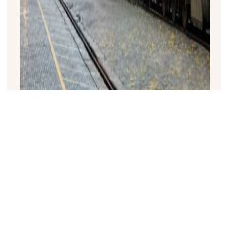
ಭಾರತೀಯ ರೈಲ್ವೆ: ಕಂಟೈನರ್ ರೈಲು ಕಾರ್ಯಾಚರಣೆಗಾರರಿಗೆ
'ಏಕರೂಪದ ಅಖಿಲ ಭಾರತ ಲೈಸೆನ್ಸ್' ವ್ಯವಸ್ಥೆ ಜಾರಿ