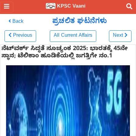
KPSC Vaani
ಪ್ರಚಲಿತ ಘಟನೆಗಳು
Back
Previous
All Current Affairs
Next
ನೆಟ್‌ವರ್ಕ್ ಸಿದ್ಧತೆ ಸೂಚ್ಯಂಕ 2025: ಭಾರತಕ್ಕೆ 45ನೇ
ಸ್ಥಾನ; ಟೆಲಿಕಾಂ ಹೂಡಿಕೆಯಲ್ಲಿ ಜಗತ್ತಿಗೇ ನಂ.1