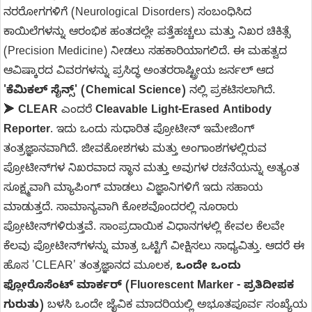
ನರರೋಗಗಳಿಗೆ (Neurological Disorders) ಸಂಬಂಧಿಸಿದ
ಕಾಯಿಲೆಗಳನ್ನು ಆರಂಭಿಕ ಹಂತದಲ್ಲೇ ಪತ್ತೆಹಚ್ಚಲು ಮತ್ತು ನಿಖರ ಚಿಕಿತ್ಸೆ
(Precision Medicine) ನೀಡಲು ಸಹಕಾರಿಯಾಗಲಿದೆ. ಈ ಮಹತ್ವದ
ಆವಿಷ್ಕಾರದ ವಿವರಗಳನ್ನು ಪ್ರಸಿದ್ಧ ಅಂತರರಾಷ್ಟ್ರೀಯ ಜರ್ನಲ್ ಆದ
'ಕೆಮಿಕಲ್ ಸೈನ್ಸ್' (Chemical Science)
ನಲ್ಲಿ ಪ್ರಕಟಿಸಲಾಗಿದೆ.
➤
CLEAR
ಎಂದರೆ
Cleavable Light-Erased Antibody
Reporter
. ಇದು ಒಂದು ಸುಧಾರಿತ ಪ್ರೋಟೀನ್ ಇಮೇಜಿಂಗ್
ತಂತ್ರಜ್ಞಾನವಾಗಿದೆ. ಜೀವಕೋಶಗಳು ಮತ್ತು ಅಂಗಾಂಶಗಳಲ್ಲಿರುವ
ಪ್ರೋಟೀನ್‌ಗಳ ನಿಖರವಾದ ಸ್ಥಾನ ಮತ್ತು ಅವುಗಳ ರಚನೆಯನ್ನು ಅತ್ಯಂತ
ಸೂಕ್ಷ್ಮವಾಗಿ ಮ್ಯಾಪಿಂಗ್ ಮಾಡಲು ವಿಜ್ಞಾನಿಗಳಿಗೆ ಇದು ಸಹಾಯ
ಮಾಡುತ್ತದೆ. ಸಾಮಾನ್ಯವಾಗಿ ಕೋಶವೊಂದರಲ್ಲಿ ನೂರಾರು
ಪ್ರೋಟೀನ್‌ಗಳಿರುತ್ತವೆ. ಸಾಂಪ್ರದಾಯಿಕ ವಿಧಾನಗಳಲ್ಲಿ ಕೇವಲ ಕೆಲವೇ
ಕೆಲವು ಪ್ರೋಟೀನ್‌ಗಳನ್ನು ಮಾತ್ರ ಒಟ್ಟಿಗೆ ವೀಕ್ಷಿಸಲು ಸಾಧ್ಯವಿತ್ತು. ಆದರೆ ಈ
ಹೊಸ 'CLEAR' ತಂತ್ರಜ್ಞಾನದ ಮೂಲಕ,
ಒಂದೇ ಒಂದು
ಫ್ಲೋರೊಸೆಂಟ್ ಮಾರ್ಕರ್ (Fluorescent Marker - ಪ್ರತಿದೀಪಕ
ಗುರುತು)
ಬಳಸಿ ಒಂದೇ ಜೈವಿಕ ಮಾದರಿಯಲ್ಲಿ ಅಭೂತಪೂರ್ವ ಸಂಖ್ಯೆಯ