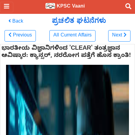
KPSC Vaani
ಪ್ರಚಲಿತ ಘಟನೆಗಳು
Back
Previous
All Current Affairs
Next
ಭಾರತೀಯ ವಿಜ್ಞಾನಿಗಳಿಂದ 'CLEAR' ತಂತ್ರಜ್ಞಾನ
ಆವಿಷ್ಕಾರ: ಕ್ಯಾನ್ಸರ್, ನರರೋಗ ಪತ್ತೆಗೆ ಹೊಸ ಕ್ರಾಂತಿ!