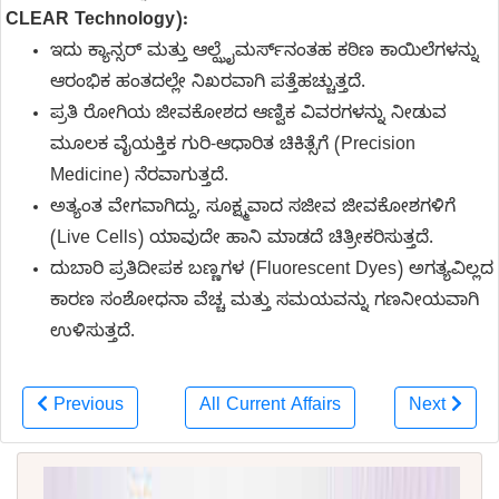
CLEAR Technology):
ಇದು ಕ್ಯಾನ್ಸರ್ ಮತ್ತು ಆಲ್ಝೈಮರ್ಸ್‌ನಂತಹ ಕಠಿಣ ಕಾಯಿಲೆಗಳನ್ನು
ಆರಂಭಿಕ ಹಂತದಲ್ಲೇ ನಿಖರವಾಗಿ ಪತ್ತೆಹಚ್ಚುತ್ತದೆ.
ಪ್ರತಿ ರೋಗಿಯ ಜೀವಕೋಶದ ಆಣ್ವಿಕ ವಿವರಗಳನ್ನು ನೀಡುವ
ಮೂಲಕ ವೈಯಕ್ತಿಕ ಗುರಿ-ಆಧಾರಿತ ಚಿಕಿತ್ಸೆಗೆ (Precision
Medicine) ನೆರವಾಗುತ್ತದೆ.
ಅತ್ಯಂತ ವೇಗವಾಗಿದ್ದು, ಸೂಕ್ಷ್ಮವಾದ ಸಜೀವ ಜೀವಕೋಶಗಳಿಗೆ
(Live Cells) ಯಾವುದೇ ಹಾನಿ ಮಾಡದೆ ಚಿತ್ರೀಕರಿಸುತ್ತದೆ.
ದುಬಾರಿ ಪ್ರತಿದೀಪಕ ಬಣ್ಣಗಳ (Fluorescent Dyes) ಅಗತ್ಯವಿಲ್ಲದ
ಕಾರಣ ಸಂಶೋಧನಾ ವೆಚ್ಚ ಮತ್ತು ಸಮಯವನ್ನು ಗಣನೀಯವಾಗಿ
ಉಳಿಸುತ್ತದೆ.
Previous
All Current Affairs
Next