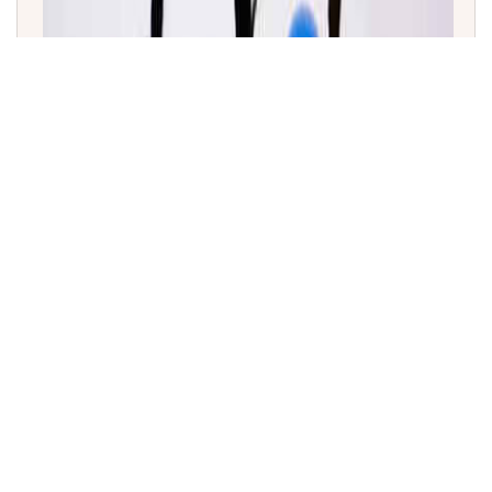
REBR 2026 ವರದಿ: ಭಾರತದ ‘ಅತ್ಯಂತ ಆಕರ್ಷಕ ಉದ್ಯೋಗದಾತ
ಬ್ರ್ಯಾಂಡ್’ ಆಗಿ ಗೂಗಲ್ ಪ್ರಥಮ ಸ್ಥಾನ!