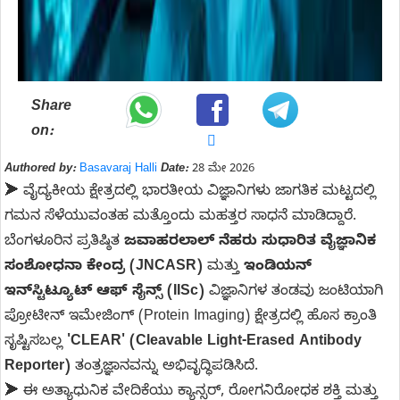
Share
on:
Authored by:
Basavaraj Halli
Date:
28 ಮೇ 2026
➤
ವೈದ್ಯಕೀಯ ಕ್ಷೇತ್ರದಲ್ಲಿ ಭಾರತೀಯ ವಿಜ್ಞಾನಿಗಳು ಜಾಗತಿಕ ಮಟ್ಟದಲ್ಲಿ
ಗಮನ ಸೆಳೆಯುವಂತಹ ಮತ್ತೊಂದು ಮಹತ್ತರ ಸಾಧನೆ ಮಾಡಿದ್ದಾರೆ.
ಬೆಂಗಳೂರಿನ ಪ್ರತಿಷ್ಠಿತ
ಜವಾಹರಲಾಲ್ ನೆಹರು ಸುಧಾರಿತ ವೈಜ್ಞಾನಿಕ
ಸಂಶೋಧನಾ ಕೇಂದ್ರ (JNCASR)
ಮತ್ತು
ಇಂಡಿಯನ್
ಇನ್‌ಸ್ಟಿಟ್ಯೂಟ್ ಆಫ್ ಸೈನ್ಸ್ (IISc)
ವಿಜ್ಞಾನಿಗಳ ತಂಡವು ಜಂಟಿಯಾಗಿ
ಪ್ರೋಟೀನ್ ಇಮೇಜಿಂಗ್ (Protein Imaging) ಕ್ಷೇತ್ರದಲ್ಲಿ ಹೊಸ ಕ್ರಾಂತಿ
ಸೃಷ್ಟಿಸಬಲ್ಲ
'CLEAR' (Cleavable Light-Erased Antibody
Reporter)
ತಂತ್ರಜ್ಞಾನವನ್ನು ಅಭಿವೃದ್ಧಿಪಡಿಸಿದೆ.
➤
ಈ ಅತ್ಯಾಧುನಿಕ ವೇದಿಕೆಯು ಕ್ಯಾನ್ಸರ್, ರೋಗನಿರೋಧಕ ಶಕ್ತಿ ಮತ್ತು