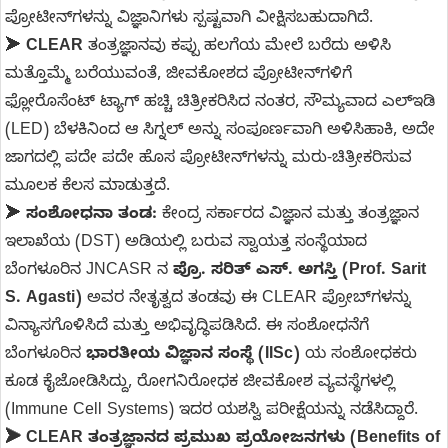
ಪ್ರೋಟೀನ್‌ಗಳನ್ನು ವಿಜ್ಞಾನಿಗಳು ಸ್ಪಷ್ಟವಾಗಿ ವೀಕ್ಷಿಸಬಹುದಾಗಿದೆ.
➤
CLEAR
ತಂತ್ರಜ್ಞಾನವು ಕಪ್ಪು ಹಲಗೆಯ ಮೇಲೆ ಬರೆದು ಅಳಿಸಿ
ಮತ್ತೊಮ್ಮೆ ಬರೆಯುವಂತೆ, ಜೀವಕೋಶದ ಪ್ರೋಟೀನ್‌ಗಳಿಗೆ
ಫ್ಲೋರೊಸೆಂಟ್ ಟ್ಯಾಗ್ ಹಚ್ಚಿ ಚಿತ್ರೀಕರಿಸಿದ ನಂತರ, ಸೌಮ್ಯವಾದ ಎಲ್‌ಇಡಿ
(LED) ಬೆಳಕಿನಿಂದ ಆ ಸಿಗ್ನಲ್ ಅನ್ನು ಸಂಪೂರ್ಣವಾಗಿ ಅಳಿಸಿಹಾಕಿ, ಅದೇ
ಜಾಗದಲ್ಲಿ ಪದೇ ಪದೇ ಹೊಸ ಪ್ರೋಟೀನ್‌ಗಳನ್ನು ಮರು-ಚಿತ್ರೀಕರಿಸುವ
ಮೂಲಕ ಕೆಲಸ ಮಾಡುತ್ತದೆ.
➤
ಸಂಶೋಧನಾ ತಂಡ:
ಕೇಂದ್ರ ಸರ್ಕಾರದ ವಿಜ್ಞಾನ ಮತ್ತು ತಂತ್ರಜ್ಞಾನ
ಇಲಾಖೆಯ (DST) ಅಡಿಯಲ್ಲಿ ಬರುವ ಸ್ವಾಯತ್ತ ಸಂಸ್ಥೆಯಾದ
ಬೆಂಗಳೂರಿನ JNCASR ನ
ಪ್ರೊ. ಸರಿತ್ ಎಸ್. ಅಗಸ್ತಿ (Prof. Sarit
S. Agasti)
ಅವರ ನೇತೃತ್ವದ ತಂಡವು ಈ CLEAR ಪ್ರೋಬ್‌ಗಳನ್ನು
ವಿನ್ಯಾಸಗೊಳಿಸಿದೆ ಮತ್ತು ಅಭಿವೃದ್ಧಿಪಡಿಸಿದೆ. ಈ ಸಂಶೋಧನೆಗೆ
ಬೆಂಗಳೂರಿನ
ಭಾರತೀಯ ವಿಜ್ಞಾನ ಸಂಸ್ಥೆ (IISc)
ಯ ಸಂಶೋಧಕರು
ಕೂಡ ಕೈಜೋಡಿಸಿದ್ದು, ರೋಗನಿರೋಧಕ ಜೀವಕೋಶ ವ್ಯವಸ್ಥೆಗಳಲ್ಲಿ
(Immune Cell Systems) ಇದರ ಯಶಸ್ವಿ ಪರೀಕ್ಷೆಯನ್ನು ನಡೆಸಿದ್ದಾರೆ.
➤
CLEAR ತಂತ್ರಜ್ಞಾನದ ಪ್ರಮುಖ ಪ್ರಯೋಜನಗಳು (Benefits of