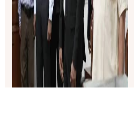
ತಮಿಳುನಾಡು ನಾಡಗೀತೆ ಶಿಷ್ಟಾಚಾರ ವಿವಾದ: ರಾಜ್ಯಪಾಲ ಆರ್.ಎನ್.