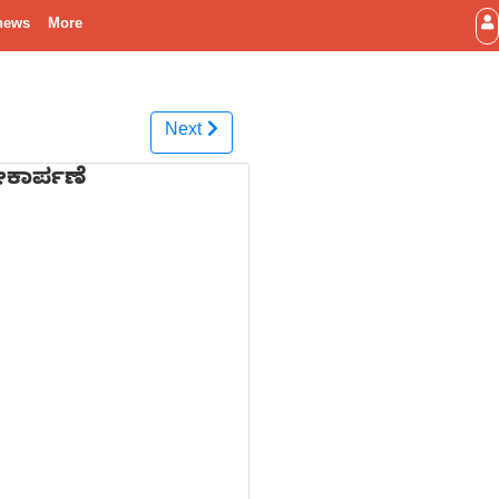
news
More
Next
ೋಕಾರ್ಪಣೆ