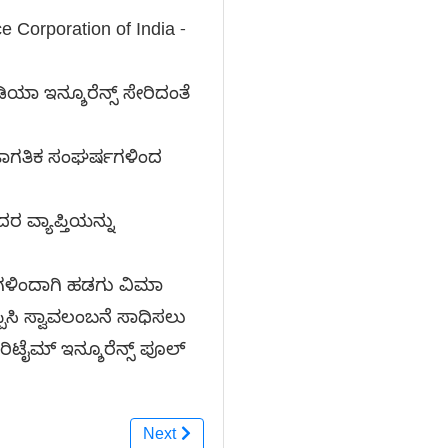
Corporation of India -
ಾ ಇನ್ಶೂರೆನ್ಸ್ ಸೇರಿದಂತೆ
ಜಾಗತಿಕ ಸಂಘರ್ಷಗಳಿಂದ
 ವ್ಯಾಪ್ತಿಯನ್ನು
ಿಗಳಿಂದಾಗಿ ಹಡಗು ವಿಮಾ
ಿಸಿ ಸ್ವಾವಲಂಬನೆ ಸಾಧಿಸಲು
ರಿಟೈಮ್ ಇನ್ಶೂರೆನ್ಸ್ ಪೂಲ್
Next