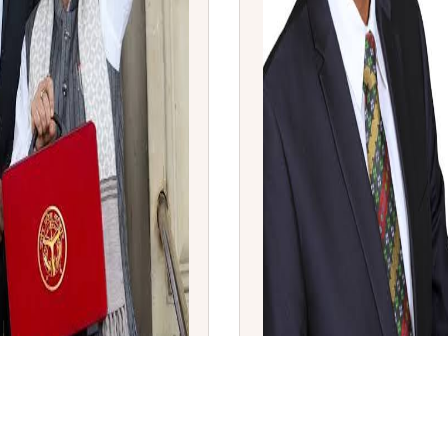
 2026-27: ₹59,019 ಕೋಟಿ
ಏರ್ ಇಂಡಿಯಾದ ನೂತನ ಸಿಇಒ 
ಗೇಬ್ರೆಮರಿಯಮ್ ನೇಮಕ