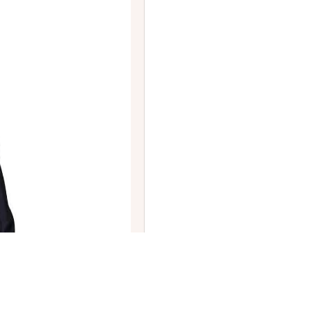
ಆಗಿ ಟೇವೋಲ್ಡ್