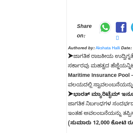
Share
on:
Authored by:
Akshata Halli
Date:
➤
ಜಾಗತಿಕ ರಾಜಕೀಯ ಉದ್ವಿಗ್
ಸರ್ಕಾರವು ಮಹತ್ವದ ಹೆಜ್ಜೆಯನ್ನಿಟ್
Maritime Insurance Pool 
ವಲಯದಲ್ಲಿ ಸ್ವಾವಲಂಬನೆಯನ್ನು
➤
ಭಾರತ್ ಮ್ಯಾರಿಟೈಮ್ ಇನ್ಶ
ಜಾಗತಿಕ ನಿರ್ಬಂಧಗಳ ಸಂದರ್ಭದ
ಇಂತಹ ಅವಲಂಬನೆಯನ್ನು ತಪ್ಪ
(ಸುಮಾರು 12,000 ಕೋಟಿ ರ