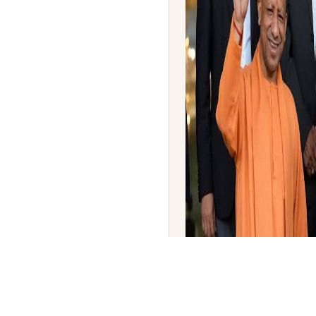
ಉತ್ತರ ಪ್ರದೇಶ ಪೂರಕ ಬಜೆಟ್
ರೂ.ಗಳ ಬಜೆಟ್ ಮಂಡನೆ