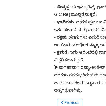
- ನೇತೃತ್ವ:
ಈ ಇನ್ಶೂರೆನ್ಸ್ ಪೂಲ
GIC Re) ಮುನ್ನಡೆಸುತ್ತಿದೆ.
- ಭಾಗಿಗಳು:
ದೇಶದ ಪ್ರಮುಖ ವಿ
ಇತರ ಸರ್ಕಾರಿ ಮತ್ತು ಖಾಸಗಿ ವಿ
- ರಕ್ಷಣೆ:
ಹಡಗುಗಳು ಎದುರಿಸುವ 
ಉಂಟಾಗುವ ಆರ್ಥಿಕ ನಷ್ಟಕ್ಕೆ ಇದು
- ಕ್ಷಮತೆ:
ಇದು ಆರಂಭದಲ್ಲಿ ಸಾಗರ
ವಿಸ್ತರಿಸಲಾಗುತ್ತದೆ.
➤
ಜಾಗತಿಕವಾಗಿ ರಷ್ಯಾ-ಉಕ್ರೇನ
ದರಗಳು ಗಗನಕ್ಕೇರಿರುವ ಈ ಸಂದರ
ಹಾಗೂ ಭಾರತೀಯ ವ್ಯಾಪಾರ ದತ್ತಾಂ
ಅತ್ಯಗತ್ಯವಾಗಿತ್ತು.
Previous