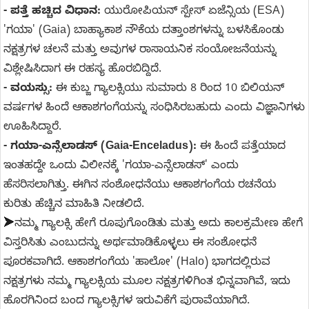
- ಪತ್ತೆ ಹಚ್ಚಿದ ವಿಧಾನ:
ಯುರೋಪಿಯನ್ ಸ್ಪೇಸ್ ಏಜೆನ್ಸಿಯ (ESA)
'ಗಯಾ' (Gaia) ಬಾಹ್ಯಾಕಾಶ ನೌಕೆಯ ದತ್ತಾಂಶಗಳನ್ನು ಬಳಸಿಕೊಂಡು
ನಕ್ಷತ್ರಗಳ ಚಲನೆ ಮತ್ತು ಅವುಗಳ ರಾಸಾಯನಿಕ ಸಂಯೋಜನೆಯನ್ನು
ವಿಶ್ಲೇಷಿಸಿದಾಗ ಈ ರಹಸ್ಯ ಹೊರಬಿದ್ದಿದೆ.
- ವಯಸ್ಸು:
ಈ ಕುಬ್ಜ ಗ್ಯಾಲಕ್ಸಿಯು ಸುಮಾರು 8 ರಿಂದ 10 ಬಿಲಿಯನ್
ವರ್ಷಗಳ ಹಿಂದೆ ಆಕಾಶಗಂಗೆಯನ್ನು ಸಂಧಿಸಿರಬಹುದು ಎಂದು ವಿಜ್ಞಾನಿಗಳು
ಊಹಿಸಿದ್ದಾರೆ.
- ಗಯಾ-ಎನ್ಸೆಲಾಡಸ್ (Gaia-Enceladus):
ಈ ಹಿಂದೆ ಪತ್ತೆಯಾದ
ಇಂತಹದ್ದೇ ಒಂದು ವಿಲೀನಕ್ಕೆ 'ಗಯಾ-ಎನ್ಸೆಲಾಡಸ್' ಎಂದು
ಹೆಸರಿಸಲಾಗಿತ್ತು. ಈಗಿನ ಸಂಶೋಧನೆಯು ಆಕಾಶಗಂಗೆಯ ರಚನೆಯ
ಕುರಿತು ಹೆಚ್ಚಿನ ಮಾಹಿತಿ ನೀಡಲಿದೆ.
➤
ನಮ್ಮ ಗ್ಯಾಲಕ್ಸಿ ಹೇಗೆ ರೂಪುಗೊಂಡಿತು ಮತ್ತು ಅದು ಕಾಲಕ್ರಮೇಣ ಹೇಗೆ
ವಿಸ್ತರಿಸಿತು ಎಂಬುದನ್ನು ಅರ್ಥಮಾಡಿಕೊಳ್ಳಲು ಈ ಸಂಶೋಧನೆ
ಪೂರಕವಾಗಿದೆ. ಆಕಾಶಗಂಗೆಯ 'ಹಾಲೋ' (Halo) ಭಾಗದಲ್ಲಿರುವ
ನಕ್ಷತ್ರಗಳು ನಮ್ಮ ಗ್ಯಾಲಕ್ಸಿಯ ಮೂಲ ನಕ್ಷತ್ರಗಳಿಗಿಂತ ಭಿನ್ನವಾಗಿವೆ, ಇದು
ಹೊರಗಿನಿಂದ ಬಂದ ಗ್ಯಾಲಕ್ಸಿಗಳ ಇರುವಿಕೆಗೆ ಪುರಾವೆಯಾಗಿದೆ.