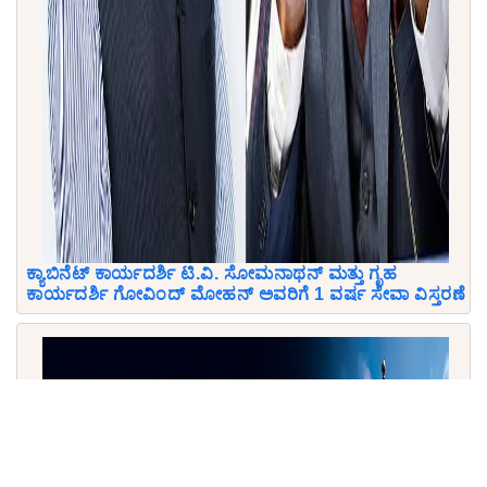
ಕ್ಯಾಬಿನೆಟ್ ಕಾರ್ಯದರ್ಶಿ ಟಿ.ವಿ. ಸೋಮನಾಥನ್ ಮತ್ತು ಗೃಹ
ಕಾರ್ಯದರ್ಶಿ ಗೋವಿಂದ್ ಮೋಹನ್ ಅವರಿಗೆ 1 ವರ್ಷ ಸೇವಾ ವಿಸ್ತರಣೆ