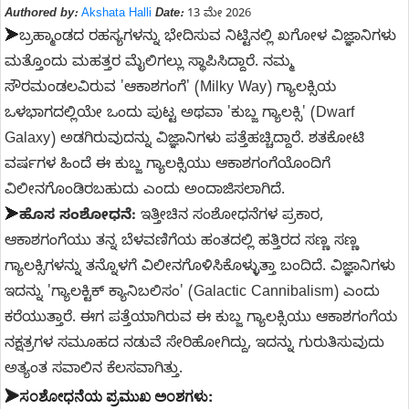
Authored by:
Akshata Halli
Date:
13 ಮೇ 2026
➤
ಬ್ರಹ್ಮಾಂಡದ ರಹಸ್ಯಗಳನ್ನು ಭೇದಿಸುವ ನಿಟ್ಟಿನಲ್ಲಿ ಖಗೋಳ ವಿಜ್ಞಾನಿಗಳು
ಮತ್ತೊಂದು ಮಹತ್ತರ ಮೈಲಿಗಲ್ಲು ಸ್ಥಾಪಿಸಿದ್ದಾರೆ. ನಮ್ಮ
ಸೌರಮಂಡಲವಿರುವ 'ಆಕಾಶಗಂಗೆ' (Milky Way) ಗ್ಯಾಲಕ್ಸಿಯ
ಒಳಭಾಗದಲ್ಲಿಯೇ ಒಂದು ಪುಟ್ಟ ಅಥವಾ 'ಕುಬ್ಜ ಗ್ಯಾಲಕ್ಸಿ' (Dwarf
Galaxy) ಅಡಗಿರುವುದನ್ನು ವಿಜ್ಞಾನಿಗಳು ಪತ್ತೆಹಚ್ಚಿದ್ದಾರೆ. ಶತಕೋಟಿ
ವರ್ಷಗಳ ಹಿಂದೆ ಈ ಕುಬ್ಜ ಗ್ಯಾಲಕ್ಸಿಯು ಆಕಾಶಗಂಗೆಯೊಂದಿಗೆ
ವಿಲೀನಗೊಂಡಿರಬಹುದು ಎಂದು ಅಂದಾಜಿಸಲಾಗಿದೆ.
➤
ಹೊಸ ಸಂಶೋಧನೆ:
ಇತ್ತೀಚಿನ ಸಂಶೋಧನೆಗಳ ಪ್ರಕಾರ,
ಆಕಾಶಗಂಗೆಯು ತನ್ನ ಬೆಳವಣಿಗೆಯ ಹಂತದಲ್ಲಿ ಹತ್ತಿರದ ಸಣ್ಣ ಸಣ್ಣ
ಗ್ಯಾಲಕ್ಸಿಗಳನ್ನು ತನ್ನೊಳಗೆ ವಿಲೀನಗೊಳಿಸಿಕೊಳ್ಳುತ್ತಾ ಬಂದಿದೆ. ವಿಜ್ಞಾನಿಗಳು
ಇದನ್ನು 'ಗ್ಯಾಲಕ್ಟಿಕ್ ಕ್ಯಾನಿಬಲಿಸಂ' (Galactic Cannibalism) ಎಂದು
ಕರೆಯುತ್ತಾರೆ. ಈಗ ಪತ್ತೆಯಾಗಿರುವ ಈ ಕುಬ್ಜ ಗ್ಯಾಲಕ್ಸಿಯು ಆಕಾಶಗಂಗೆಯ
ನಕ್ಷತ್ರಗಳ ಸಮೂಹದ ನಡುವೆ ಸೇರಿಹೋಗಿದ್ದು, ಇದನ್ನು ಗುರುತಿಸುವುದು
ಅತ್ಯಂತ ಸವಾಲಿನ ಕೆಲಸವಾಗಿತ್ತು.
ಸಂಶೋಧನೆಯ ಪ್ರಮುಖ ಅಂಶಗಳು:
➤