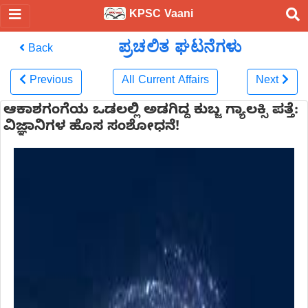
KPSC Vaani
ಪ್ರಚಲಿತ ಘಟನೆಗಳು
Back
Previous
All Current Affairs
Next
ಆಕಾಶಗಂಗೆಯ ಒಡಲಲ್ಲಿ ಅಡಗಿದ್ದ ಕುಬ್ಜ ಗ್ಯಾಲಕ್ಸಿ ಪತ್ತೆ:
ವಿಜ್ಞಾನಿಗಳ ಹೊಸ ಸಂಶೋಧನೆ!