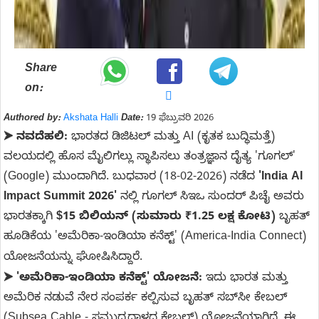
Share
on:
Authored by:
Akshata Halli
Date:
19 ಫೆಬ್ರುವರಿ 2026
ನವದೆಹಲಿ:
ಭಾರತದ ಡಿಜಿಟಲ್ ಮತ್ತು AI (ಕೃತಕ ಬುದ್ಧಿಮತ್ತೆ)
➤
ವಲಯದಲ್ಲಿ ಹೊಸ ಮೈಲಿಗಲ್ಲು ಸ್ಥಾಪಿಸಲು ತಂತ್ರಜ್ಞಾನ ದೈತ್ಯ 'ಗೂಗಲ್'
(Google) ಮುಂದಾಗಿದೆ. ಬುಧವಾರ (18-02-2026) ನಡೆದ
'India AI
Impact Summit 2026'
ನಲ್ಲಿ ಗೂಗಲ್ ಸಿಇಒ ಸುಂದರ್ ಪಿಚೈ ಅವರು
ಭಾರತಕ್ಕಾಗಿ
$15 ಬಿಲಿಯನ್ (ಸುಮಾರು ₹1.25 ಲಕ್ಷ ಕೋಟಿ)
ಬೃಹತ್
ಹೂಡಿಕೆಯ 'ಅಮೆರಿಕಾ-ಇಂಡಿಯಾ ಕನೆಕ್ಟ್' (America-India Connect)
ಯೋಜನೆಯನ್ನು ಘೋಷಿಸಿದ್ದಾರೆ.
'ಅಮೆರಿಕಾ-ಇಂಡಿಯಾ ಕನೆಕ್ಟ್' ಯೋಜನೆ:
ಇದು ಭಾರತ ಮತ್ತು
➤
ಅಮೆರಿಕ ನಡುವೆ ನೇರ ಸಂಪರ್ಕ ಕಲ್ಪಿಸುವ ಬೃಹತ್ ಸಬ್‌ಸೀ ಕೇಬಲ್
(Subsea Cable - ಸಮುದ್ರದಾಳದ ಕೇಬಲ್) ಯೋಜನೆಯಾಗಿದೆ. ಈ