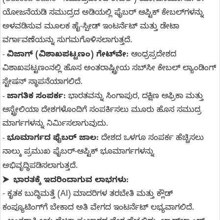
ಯೋಜನೆಯಡಿ ಸಮುದ್ರದ ಅಡಿಯಲ್ಲಿ ಫೈಬರ್ ಆಪ್ಟಿಕ್ ಕೇಬಲ್‌ಗಳನ್ನು
ಅಳವಡಿಸುವ ಮೂಲಕ ಹೈ-ಸ್ಪೀಡ್ ಇಂಟರ್ನೆಟ್ ಮತ್ತು ಡೇಟಾ
ವರ್ಗಾವಣೆಯನ್ನು ಸುಗಮಗೊಳಿಸಲಾಗುತ್ತದೆ.
ವಿಜಾಗ್ (ವಿಶಾಖಪಟ್ಟಣಂ) ಗೇಟ್‌ವೇ:
ಆಂಧ್ರಪ್ರದೇಶದ
-
ವಿಶಾಖಪಟ್ಟಣಂನಲ್ಲಿ ಹೊಸ ಅಂತರಾಷ್ಟ್ರೀಯ ಸಬ್‌ಸೀ ಕೇಬಲ್ ಲ್ಯಾಂಡಿಂಗ್
ಸ್ಟೇಷನ್ ಸ್ಥಾಪನೆಯಾಗಲಿದೆ.
ಜಾಗತಿಕ ಸಂಪರ್ಕ:
ಭಾರತವನ್ನು ಸಿಂಗಾಪುರ, ದಕ್ಷಿಣ ಆಫ್ರಿಕಾ ಮತ್ತು
-
ಆಸ್ಟ್ರೇಲಿಯಾ ದೇಶಗಳೊಂದಿಗೆ ಸಂಪರ್ಕಿಸಲು ಮೂರು ಹೊಸ ಸಮುದ್ರ
ಮಾರ್ಗಗಳನ್ನು ನಿರ್ಮಿಸಲಾಗುವುದು.
ಭೂಮಾರ್ಗದ ಫೈಬರ್ ಜಾಲ:
ದೇಶದ ಒಳಗೂ ಸಂಪರ್ಕ ಹೆಚ್ಚಿಸಲು
-
ನಾಲ್ಕು ಪ್ರಮುಖ ಫೈಬರ್-ಆಪ್ಟಿಕ್ ಭೂಮಾರ್ಗಗಳನ್ನು
ಅಭಿವೃದ್ಧಿಪಡಿಸಲಾಗುತ್ತದೆ.
ಭಾರತಕ್ಕೆ ಇದರಿಂದಾಗುವ ಲಾಭಗ
ಳು:
➤
-
ಕೃತಕ ಬುದ್ಧಿಮತ್ತೆ (AI) ಮಾದರಿಗಳ ತರಬೇತಿ ಮತ್ತು ಕ್ಲೌಡ್
ಕಂಪ್ಯೂಟಿಂಗ್‌ಗೆ ಬೇಕಾದ ಅತಿ ವೇಗದ ಇಂಟರ್ನೆಟ್ ಲಭ್ಯವಾಗಲಿದೆ.