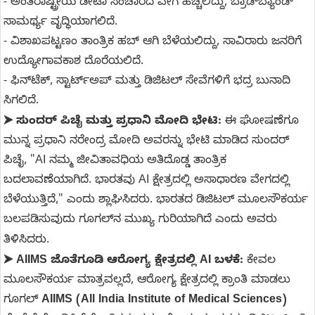
-
ಅಂತರಾಷ್ಟ್ರೀಯ ಡೇಟಾ ಸಂಚಾರದ ವೇಗ ಹೆಚ್ಚಲಿದ್ದು, ಬ್ರಾಡ್‌ಬ್ಯಾಂಡ್
ಸಾಮರ್ಥ್ಯ ವೃದ್ಧಿಯಾಗಲಿದೆ.
-
ವಿಶಾಖಪಟ್ಟಣಂ ತಾಂತ್ರಿಕ ಹಬ್ ಆಗಿ ಬೆಳೆಯಲಿದ್ದು, ಸಾವಿರಾರು ಜನರಿಗೆ
ಉದ್ಯೋಗಾವಕಾಶ ದೊರೆಯಲಿದೆ.
-
ಫಿನ್‌ಟೆಕ್, ಸ್ಟಾರ್ಟ್‌ಅಪ್ ಮತ್ತು ಡಿಜಿಟಲ್ ಸೇವೆಗಳಿಗೆ ಭದ್ರ ಬುನಾದಿ
ಸಿಗಲಿದೆ.
ಸುಂದರ್ ಪಿಚೈ ಮತ್ತು ಪ್ರಧಾನಿ ಮೋದಿ ಭೇಟಿ:
ಈ ಘೋಷಣೆಗೂ
➤
ಮುನ್ನ ಪ್ರಧಾನಿ ನರೇಂದ್ರ ಮೋದಿ ಅವರನ್ನು ಭೇಟಿ ಮಾಡಿದ ಸುಂದರ್
ಪಿಚೈ, "AI ನಮ್ಮ ಜೀವಿತಾವಧಿಯ ಅತಿದೊಡ್ಡ ತಾಂತ್ರಿಕ
ಬದಲಾವಣೆಯಾಗಿದೆ. ಭಾರತವು AI ಕ್ಷೇತ್ರದಲ್ಲಿ ಅಸಾಧಾರಣ ವೇಗದಲ್ಲಿ
ಬೆಳೆಯುತ್ತಿದೆ," ಎಂದು ಶ್ಲಾಘಿಸಿದರು. ಭಾರತದ ಡಿಜಿಟಲ್ ಮೂಲಸೌಕರ್ಯ
ಬಲಪಡಿಸುವುದು ಗೂಗಲ್‌ನ ಮುಖ್ಯ ಗುರಿಯಾಗಿದೆ ಎಂದು ಅವರು
ತಿಳಿಸಿದರು.
AIIMS ಜೊತೆಗೂಡಿ ಆರೋಗ್ಯ ಕ್ಷೇತ್ರದಲ್ಲಿ AI ಬಳಕೆ:
ಕೇವಲ
➤
ಮೂಲಸೌಕರ್ಯ ಮಾತ್ರವಲ್ಲದೆ, ಆರೋಗ್ಯ ಕ್ಷೇತ್ರದಲ್ಲಿ ಕ್ರಾಂತಿ ಮಾಡಲು
ಗೂಗಲ್
AIIMS (All India Institute of Medical Sciences)