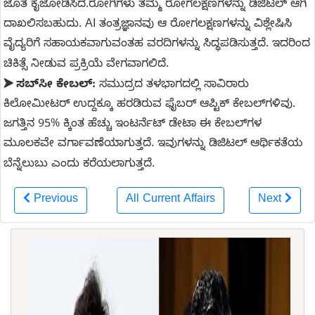
ಜೊತೆ ಕೈಜೋಡಿಸಿದೆ.ರೋಗಿಗಳು ತಮ್ಮ ರೋಗಲಕ್ಷಣಗಳನ್ನು ಡಿಜಿಟಲ್ ಆಗಿ
ದಾಖಲಿಸಬಹುದು. AI ತಂತ್ರಜ್ಞಾನವು ಆ ರೋಗಲಕ್ಷಣಗಳನ್ನು ವಿಶ್ಲೇಷಿಸಿ
ವೈದ್ಯರಿಗೆ ಸಹಾಯಕವಾಗುವಂತಹ ವರದಿಗಳನ್ನು ಸಿದ್ಧಪಡಿಸುತ್ತದೆ. ಇದರಿಂದ
ಚಿಕಿತ್ಸೆ ನೀಡುವ ಪ್ರಕ್ರಿಯೆ ವೇಗವಾಗಲಿದೆ.
ಸಬ್‌ಸೀ ಕೇಬಲ್:
ಸಮುದ್ರದ ತಳಭಾಗದಲ್ಲಿ ಸಾವಿರಾರು
➤
ಕಿಲೋಮೀಟರ್ ಉದ್ದಕ್ಕೂ ಹರಡಿರುವ ಫೈಬರ್ ಆಪ್ಟಿಕ್ ಕೇಬಲ್‌ಗಳಿವು.
ಜಗತ್ತಿನ 95% ಕ್ಕಿಂತ ಹೆಚ್ಚು ಇಂಟರ್ನೆಟ್ ಡೇಟಾ ಈ ಕೇಬಲ್‌ಗಳ
ಮೂಲಕವೇ ವರ್ಗಾವಣೆಯಾಗುತ್ತದೆ. ಇವುಗಳನ್ನು ಡಿಜಿಟಲ್ ಆರ್ಥಿಕತೆಯ
ಬೆನ್ನೆಲುಬು ಎಂದು ಕರೆಯಲಾಗುತ್ತದೆ.
Previous
All Current Affairs
Next