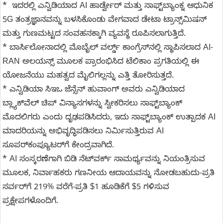
* ಇದರಲ್ಲಿ ಎನ್ವಿಡಿಯಾದ AI ಹಾರ್ಡ್ವೇರ್ ಮತ್ತು ಸಾಫ್ಟ್‌ಬ್ಯಾಂಕ್ನ ಆಧುನಿಕ
5G ತಂತ್ರಜ್ಞಾನವನ್ನು ಬಳಸಿಕೊಂಡು ವೇಗವಾದ ಡೇಟಾ ಟ್ರಾನ್ಸ್‌ಮಿಷನ್
ಮತ್ತು ಗುಣಮಟ್ಟದ ಸಂವಹನಕ್ಕಾಗಿ ವ್ಯವಸ್ಥೆ ರೂಪಿಸಲಾಗುತ್ತಿದೆ.
* ಬಾರ್ಸಿಲೋನಾದಲ್ಲಿ ಮೊಬೈಲ್ ವರ್ಲ್ಡ್ ಕಾಂಗ್ರೆಸ್‌ನಲ್ಲಿ ಸ್ಥಾಪಿಸಲಾದ AI-
RAN ಅಲಯನ್ಸ್ ಮೂಲಕ ಪ್ರಾರಂಭಿಸಿದ ಟೆಲಿಕಾಂ ಪ್ರಗತಿಯಲ್ಲಿ ಈ
ಯೋಜನೆಯು ಮಹತ್ವದ ಮೈಲಿಗಲ್ಲನ್ನು ಎತ್ತಿ ತೋರಿಸುತ್ತದೆ.
* ಎನ್ವಿಡಿಯಾ ಸಿಇಒ ಜೆನ್ಸೆನ್ ಹುವಾಂಗ್ ಅವರು ಎನ್ವಿಡಿಯಾದ
ಬ್ಲ್ಯಾಕ್‌ವೆಲ್ ಚಿಪ್ ವಿನ್ಯಾಸಗಳನ್ನು ಸ್ವೀಕರಿಸಲು ಸಾಫ್ಟ್‌ಬ್ಯಾಂಕ್
ಮೊದಲಿಗರು ಎಂದು ದೃಢಪಡಿಸಿದರು, ಇದು ಸಾಫ್ಟ್‌ಬ್ಯಾಂಕ್ ಉತ್ಪಾದಕ AI
ಮಾದರಿಯನ್ನು ಅಭಿವೃದ್ಧಿಪಡಿಸಲು ನಿರ್ಮಿಸುತ್ತಿರುವ AI
ಸೂಪರ್‌ಕಂಪ್ಯೂಟರ್‌ಗೆ ಕೇಂದ್ರವಾಗಿದೆ.
* AI ಸಂಸ್ಕರಣೆಗಾಗಿ ಬಿಡಿ ನೆಟ್‌ವರ್ಕ್ ಸಾಮರ್ಥ್ಯವನ್ನು ನಿಯಂತ್ರಿಸುವ
ಮೂಲಕ, ನಿರ್ವಾಹಕರು ಗಣನೀಯ ಆದಾಯವನ್ನು ನೋಡಬಹುದು-ಪ್ರತಿ
ಸರ್ವರ್‌ಗೆ 219% ವರೆಗೆ-ಪ್ರತಿ $1 ಹೂಡಿಕೆಗೆ $5 ಗಳಿಸುವ
ಪ್ರಕ್ಷೇಪಗಳೊಂದಿಗೆ.