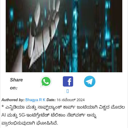
Share
on:
Authored by:
Bhagya R K
Date:
16 ನವೆಂಬರ್ 2024
* ಎನ್ವಿಡಿಯಾ ಮತ್ತು ಸಾಫ್ಟ್‌ಬ್ಯಾಂಕ್ ಕಾರ್ಪ್ ಜಂಟಿಯಾಗಿ ವಿಶ್ವದ ಮೊದಲ
AI ಮತ್ತು 5G-ಇಂಟಿಗ್ರೇಟೆಡ್ ಟೆಲಿಕಾಂ ನೆಟ್‌ವರ್ಕ್ ಅನ್ನು
ಪ್ರಾರಂಭಿಸುವುದಾಗಿ ಘೋಷಿಸಿವೆ.