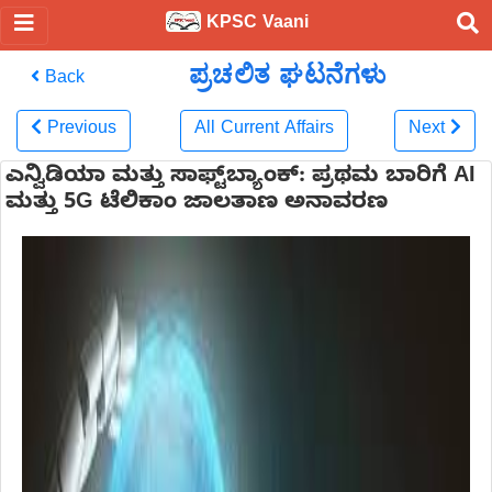
KPSC Vaani
ಪ್ರಚಲಿತ ಘಟನೆಗಳು
Back
Previous
All Current Affairs
Next
ಎನ್ವಿಡಿಯಾ ಮತ್ತು ಸಾಫ್ಟ್‌ಬ್ಯಾಂಕ್: ಪ್ರಥಮ ಬಾರಿಗೆ AI
ಮತ್ತು 5G ಟೆಲಿಕಾಂ ಜಾಲತಾಣ ಅನಾವರಣ