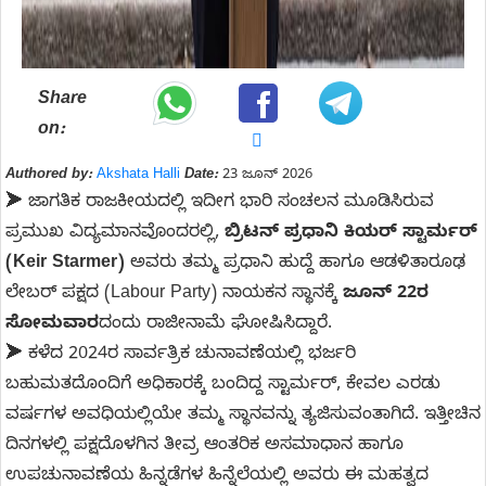
Share
on:
Authored by:
Akshata Halli
Date:
23 ಜೂನ್ 2026
➤ ಜಾಗತಿಕ ರಾಜಕೀಯದಲ್ಲಿ ಇದೀಗ ಭಾರಿ ಸಂಚಲನ ಮೂಡಿಸಿರುವ
ಪ್ರಮುಖ ವಿದ್ಯಮಾನವೊಂದರಲ್ಲಿ,
ಬ್ರಿಟನ್ ಪ್ರಧಾನಿ ಕಿಯರ್ ಸ್ಟಾರ್ಮರ್
(Keir Starmer)
ಅವರು ತಮ್ಮ ಪ್ರಧಾನಿ ಹುದ್ದೆ ಹಾಗೂ ಆಡಳಿತಾರೂಢ
ಲೇಬರ್ ಪಕ್ಷದ (Labour Party) ನಾಯಕನ ಸ್ಥಾನಕ್ಕೆ
ಜೂನ್ 22ರ
ಸೋಮವಾರ
ದಂದು ರಾಜೀನಾಮೆ ಘೋಷಿಸಿದ್ದಾರೆ.
➤ ಕಳೆದ 2024ರ ಸಾರ್ವತ್ರಿಕ ಚುನಾವಣೆಯಲ್ಲಿ ಭರ್ಜರಿ
ಬಹುಮತದೊಂದಿಗೆ ಅಧಿಕಾರಕ್ಕೆ ಬಂದಿದ್ದ ಸ್ಟಾರ್ಮರ್, ಕೇವಲ ಎರಡು
ವರ್ಷಗಳ ಅವಧಿಯಲ್ಲಿಯೇ ತಮ್ಮ ಸ್ಥಾನವನ್ನು ತ್ಯಜಿಸುವಂತಾಗಿದೆ. ಇತ್ತೀಚಿನ
ದಿನಗಳಲ್ಲಿ ಪಕ್ಷದೊಳಗಿನ ತೀವ್ರ ಆಂತರಿಕ ಅಸಮಾಧಾನ ಹಾಗೂ
ಉಪಚುನಾವಣೆಯ ಹಿನ್ನಡೆಗಳ ಹಿನ್ನೆಲೆಯಲ್ಲಿ ಅವರು ಈ ಮಹತ್ವದ