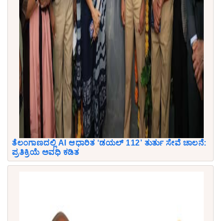
ತೆಲಂಗಾಣದಲ್ಲಿ AI ಆಧಾರಿತ ‘ಡಯಲ್ 112’ ತುರ್ತು ಸೇವೆ ಚಾಲನೆ:
ಪ್ರತಿಕ್ರಿಯೆ ಅವಧಿ ಕಡಿತ