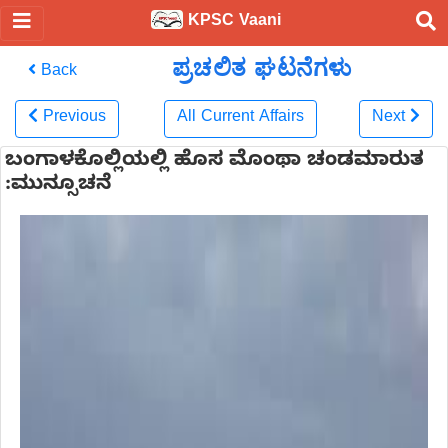
KPSC Vaani
ಪ್ರಚಲಿತ ಘಟನೆಗಳು
Back
Previous
All Current Affairs
Next
ಬಂಗಾಳಕೊಲ್ಲಿಯಲ್ಲಿ ಹೊಸ ಮೊಂಥಾ ಚಂಡಮಾರುತ
:ಮುನ್ಸೂಚನೆ