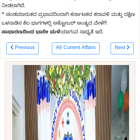
ನೀಡಲಾಗಿದೆ.
* ಚಂಡಮಾರುತದ ಪ್ರಭಾವದಿಂದಾಗಿ ಕರ್ನಾಟಕದ ಕರಾವಳಿ ಮತ್ತು ದಕ್ಷಿಣ
ಒಳನಾಡಿನ ಕೆಲ ಭಾಗಗಳಲ್ಲಿ ಅಕ್ಟೋಬರ್ ಅಂತ್ಯದ ವೇಳೆಗೆ
ಸಾಧಾರಣದಿಂದ ಭಾರೀ ಮಳೆ
ಯಾಗುವ ಸಾಧ್ಯತೆ ಇದೆ.
Previous
All Current Affairs
Next