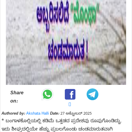
Share
on:
Authored by:
Akshata Halli
Date:
27 ಅಕ್ಟೋಬರ್ 2025
* ಬಂಗಾಳಕೊಲ್ಲಿಯಲ್ಲಿ ಕಡಿಮೆ ಒತ್ತಡದ ಪ್ರದೇಶವು ರೂಪುಗೊಂಡಿದ್ದು,
ಇದು ಶೀಘ್ರದಲ್ಲಿಯೇ ಹೆಚ್ಚು ಪ್ರಬಲಗೊಂಡು ಚಂಡಮಾರುತವಾಗಿ