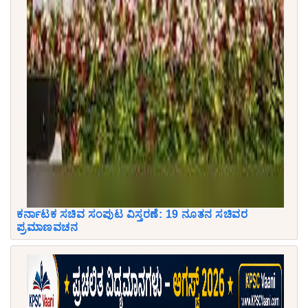
ಕರ್ನಾಟಕ ಸಚಿವ ಸಂಪುಟ ವಿಸ್ತರಣೆ: 19 ನೂತನ ಸಚಿವರ
ಪ್ರಮಾಣವಚನ