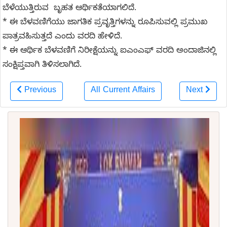
ಬೆಳೆಯುತ್ತಿರುವ ಬೃಹತ ಆರ್ಥಿಕತೆಯಾಗಲಿದೆ.
* ಈ ಬೆಳವಣಿಗೆಯು ಜಾಗತಿಕ ಪ್ರವೃತ್ತಿಗಳನ್ನು ರೂಪಿಸುವಲ್ಲಿ ಪ್ರಮುಖ
ಪಾತ್ರವಹಿಸುತ್ತದೆ ಎಂದು ವರದಿ ಹೇಳಿದೆ.
* ಈ ಆರ್ಥಿಕ ಬೆಳವಣಿಗೆ ನಿರೀಕ್ಷೆಯನ್ನು ಐಎಂಎಫ್ ವರದಿ ಅಂದಾಜಿನಲ್ಲಿ
ಸಂಕ್ಷಿಪ್ತವಾಗಿ ತಿಳಿಸಲಾಗಿದೆ.
Previous
All Current Affairs
Next