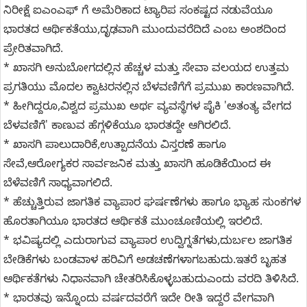
ನಿರೀಕ್ಷೆ ಐಎಂಎಫ್ ಗೆ ಅಮೆರಿಕಾದ ಟ್ಯಾರಿಪ ಸಂಕಷ್ಟದ ನಡುವೆಯೂ
ಭಾರತದ ಆರ್ಥಿಕತೆಯು,ದೃಢವಾಗಿ ಮುಂದುವರೆದಿದೆ ಎಂಬ ಅಂಶದಿಂದ
ಪ್ರೇರಿತವಾಗಿದೆ.
* ಖಾಸಗಿ ಅನುಬೋಗದಲ್ಲಿನ ಹೆಚ್ಚಳ ಮತ್ತು ಸೇವಾ ವಲಯದ ಉತ್ತಮ
ಪ್ರಗತಿಯು ಮೊದಲ ಕ್ವಾಟರನಲ್ಲಿನ ಬೆಳವಣಿಗೆಗೆ ಪ್ರಮುಖ ಕಾರಣವಾಗಿದೆ.
* ಹೀಗಿದ್ದರೂ,ವಿಶ್ವದ ಪ್ರಮುಖ ಅರ್ಥ ವ್ಯವಸ್ಥೆಗಳ ಪೈಕಿ 'ಅತಂತ್ಯ ವೇಗದ
ಬೆಳವಣಿಗೆ' ಕಾಣುವ ಹೆಗ್ಗಳಿಕೆಯೂ ಭಾರತದ್ದೇ ಆಗಿರಲಿದೆ.
* ಖಾಸಗಿ ಪಾಲುದಾರಿಕೆ,ಉತ್ಪಾದನೆಯ ವಿಸ್ತರಣೆ ಹಾಗೂ
ಸೇವೆ,ಆರೋಗ್ಯಕರ ಸಾರ್ವಜನಿಕ ಮತ್ತು ಖಾಸಗಿ ಹೂಡಿಕೆಯಿಂದ ಈ
ಬೆಳೆವಣಿಗೆ ಸಾಧ್ಯವಾಗಲಿದೆ.
* ಹೆಚ್ಚುತ್ತಿರುವ ಜಾಗತಿಕ ವ್ಯಾಪಾರ ಘರ್ಷಣೆಗಳು ಹಾಗೂ ಭ್ಯಾಹ ಸುಂಕಗಳ
ಹೊರತಾಗಿಯೂ ಭಾರತದ ಆರ್ಥಿಕತೆ ಮುಂಚೂಣಿಯಲ್ಲಿ ಇರಲಿದೆ.
* ಭವಿಷ್ಯದಲ್ಲಿ ಎದುರಾಗುವ ವ್ಯಾಪಾರ ಉದ್ವಿಗ್ನತೆಗಳು,ದುರ್ಬಲ ಜಾಗತಿಕ
ಬೇಡಿಕೆಗಳು ಬಂಡವಾಳ ಹರಿವಿಗೆ ಅಡಚಣೆಗಳಾಗಬಹುದು.ಇತರೆ ಬೃಹತ
ಆರ್ಥಿಕತೆಗಳು ನಿಧಾನವಾಗಿ ಚೇತರಿಸಿಕೊಳ್ಳಬಹುದುಎಂದು ವರದಿ ತಿಳಿಸಿದೆ.
* ಭಾರತವು ಇನ್ನೊಂದು ವರ್ಷದವರೆಗೆ ಇದೇ ರೀತಿ ಇದ್ದರೆ ವೇಗವಾಗಿ