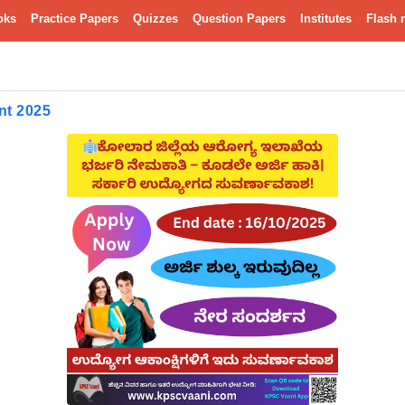
oks
Practice Papers
Quizzes
Question Papers
Institutes
Flash 
nt 2025