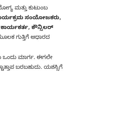
ಗ್ಯ ಮತ್ತು ಕುಟುಂಬ
್ಲಾ ಕಾರ್ಯಕ್ರಮ ಸಂಯೋಜಕರು,
 ಕಾರ್ಯಕರ್ತ, ಕೌನ್ಸಿಲರ್
ಮೂಲಕ ಗುತ್ತಿಗೆ ಆಧಾರದ
25.
ಒಂದು ಮಾರ್ಗ. ಈಗಲೇ
ಶ್ಚಾತ್ತಾಪ ಬರಬಹುದು. ಯಶಸ್ಸಿಗೆ