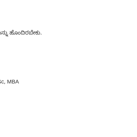
ೆಯನ್ನು ಹೊಂದಿರಬೇಕು.
Sc, MBA