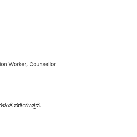
tion Worker, Counsellor
ಳಂತೆ ನಡೆಯುತ್ತದೆ.