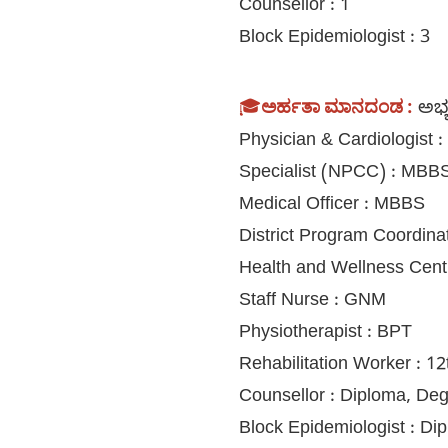
Counsellor : 1
Block Epidemiologist : 3
🎓
ಅರ್ಹತಾ ಮಾನದಂಡ :
ಅಭ್ಯ
Physician & Cardiologist
Specialist (NPCC) : MBBS
Medical Officer : MBBS
District Program Coordin
Health and Wellness Ce
Staff Nurse : GNM
Physiotherapist : BPT
Rehabilitation Worker : 1
Counsellor : Diploma, De
Block Epidemiologist : D