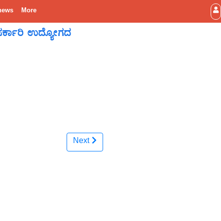
news
More
ಸರ್ಕಾರಿ ಉದ್ಯೋಗದ
Next