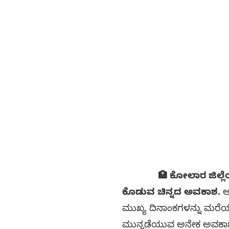
🏥 ಕೋಲಾರ ಜಿಲ್ಲೆಯ ಆರ
ಕೊಡುವ ಚಿನ್ನದ ಅವಕಾಶ.
ಅರ
ಮುಖ್ಯ ದಿನಾಂಕಗಳನ್ನು ಮರೆಯ
ಮುನ್ನಡೆಯುವ ಅನೇಕ ಅವಕಾಶಗಳ