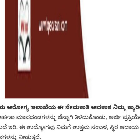
ೋಗ್ಯ ಇಲಾಖೆಯ ಈ ನೇಮಕಾತಿ ಅವಕಾಶ ನಿಮ್ಮ ಕ್ಯಾರಿಯರ್
್ಹತಾ ಮಾಪದಂಡಗಳನ್ನು ಚೆನ್ನಾಗಿ ತಿಳಿದುಕೊಂಡು, ಅರ್ಜಿ ಪ್ರಕ್ರಿ
ದೆ ಇರಿ. ಈ ಉದ್ಯೋಗವು ನಿಮಗೆ ಉತ್ತಮ ಸಂಬಳ, ಸ್ಥಿರ ಆದಾಯ ಮತ್
ನ್ನು ನೀಡುತ್ತದೆ.