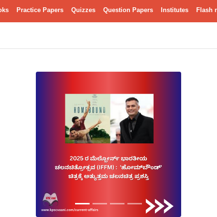
oks
Practice Papers
Quizzes
Question Papers
Institutes
Flash 