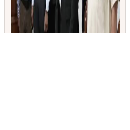
ತಮಿಳುನಾಡು ನಾಡಗೀತೆ ಶಿಷ್ಟಾಚಾರ ವಿವಾದ: ರಾಜ್ಯಪಾಲ ಆರ್.ಎನ್.