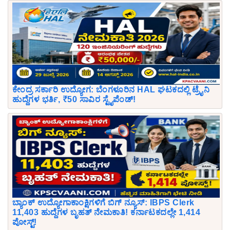
ಕೇಂದ್ರ ಸರ್ಕಾರಿ ಉದ್ಯೋಗ: ಬೆಂಗಳೂರಿನ HAL ಘಟಕದಲ್ಲಿ ಟ್ರೈನಿ
ಹುದ್ದೆಗಳ ಭರ್ತಿ, ₹50 ಸಾವಿರ ಸ್ಟೈಪೆಂಡ್!
ಬ್ಯಾಂಕ್ ಉದ್ಯೋಗಾಕಾಂಕ್ಷಿಗಳಿಗೆ ಬಿಗ್ ನ್ಯೂಸ್: IBPS Clerk
11,403 ಹುದ್ದೆಗಳ ಬೃಹತ್ ನೇಮಕಾತಿ! ಕರ್ನಾಟಕದಲ್ಲೇ 1,414
ಪೋಸ್ಟ್!