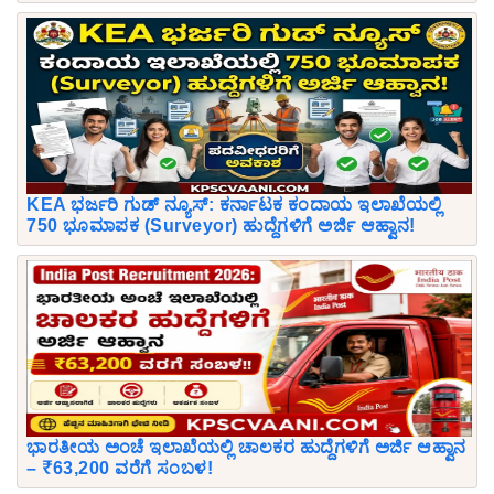
KEA ಭರ್ಜರಿ ಗುಡ್ ನ್ಯೂಸ್: ಕರ್ನಾಟಕ ಕಂದಾಯ ಇಲಾಖೆಯಲ್ಲಿ
750 ಭೂಮಾಪಕ (Surveyor) ಹುದ್ದೆಗಳಿಗೆ ಅರ್ಜಿ ಆಹ್ವಾನ!
ಭಾರತೀಯ ಅಂಚೆ ಇಲಾಖೆಯಲ್ಲಿ ಚಾಲಕರ ಹುದ್ದೆಗಳಿಗೆ ಅರ್ಜಿ ಆಹ್ವಾನ
– ₹63,200 ವರೆಗೆ ಸಂಬಳ!