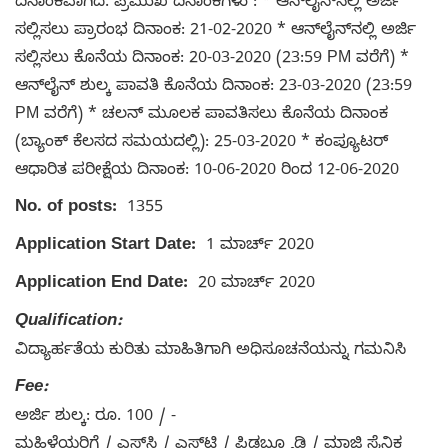
ದಿನಾಂಕವಾಗಿದೆ. ಪ್ರಮುಖ ದಿನಾಂಕಗಳು : * ಆನ್‌ಲೈನ್‌ನಲ್ಲಿ ಅರ್ಜಿ
ಸಲ್ಲಿಸಲು ಪ್ರಾರಂಭ ದಿನಾಂಕ: 21-02-2020 * ಆನ್‌ಲೈನ್‌ನಲ್ಲಿ ಅರ್ಜಿ
ಸಲ್ಲಿಸಲು ಕೊನೆಯ ದಿನಾಂಕ: 20-03-2020 (23:59 PM ವರೆಗೆ) *
ಆನ್‌ಲೈನ್ ಶುಲ್ಕ ಪಾವತಿ ಕೊನೆಯ ದಿನಾಂಕ: 23-03-2020 (23:59
PM ವರೆಗೆ) * ಚಲನ್ ಮೂಲಕ ಪಾವತಿಸಲು ಕೊನೆಯ ದಿನಾಂಕ
(ಬ್ಯಾಂಕ್ ಕೆಲಸದ ಸಮಯದಲ್ಲಿ): 25-03-2020 * ಕಂಪ್ಯೂಟರ್
ಆಧಾರಿತ ಪರೀಕ್ಷೆಯ ದಿನಾಂಕ: 10-06-2020 ರಿಂದ 12-06-2020
No. of posts:
1355
Application Start Date:
1 ಮಾರ್ಚ್ 2020
Application End Date:
20 ಮಾರ್ಚ್ 2020
Qualification:
ವಿದ್ಯಾರ್ಹತೆಯ ಕುರಿತು ಮಾಹಿತಿಗಾಗಿ ಅಧಿಸೂಚನೆಯನ್ನು ಗಮನಿಸಿ
Fee:
ಅರ್ಜಿ ಶುಲ್ಕ: ರೂ. 100 / -
ಮಹಿಳೆಯರಿಗೆ / ಎಸ್‌ಸಿ / ಎಸ್‌ಟಿ / ಪಿಡಬ್ಲ್ಯೂಡಿ / ಮಾಜಿ ಸೈನಿಕ