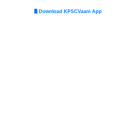
Download KPSCVaani App
Join Telegram group
Comments
Comment
Text:
*
No comments here yet :) Be the first to
Login
comment!