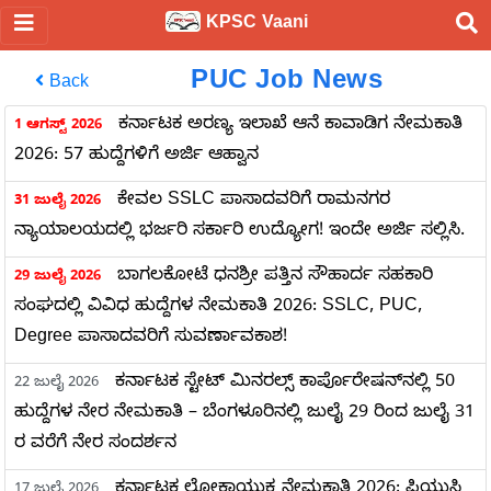
KPSC Vaani
PUC Job News
Back
ಕರ್ನಾಟಕ ಅರಣ್ಯ ಇಲಾಖೆ ಆನೆ ಕಾವಾಡಿಗ ನೇಮಕಾತಿ
1 ಆಗಸ್ಟ್ 2026
2026: 57 ಹುದ್ದೆಗಳಿಗೆ ಅರ್ಜಿ ಆಹ್ವಾನ
ಕೇವಲ SSLC ಪಾಸಾದವರಿಗೆ ರಾಮನಗರ
31 ಜುಲೈ 2026
ನ್ಯಾಯಾಲಯದಲ್ಲಿ ಭರ್ಜರಿ ಸರ್ಕಾರಿ ಉದ್ಯೋಗ! ಇಂದೇ ಅರ್ಜಿ ಸಲ್ಲಿಸಿ.
ಬಾಗಲಕೋಟೆ ಧನಶ್ರೀ ಪತ್ತಿನ ಸೌಹಾರ್ದ ಸಹಕಾರಿ
29 ಜುಲೈ 2026
ಸಂಘದಲ್ಲಿ ವಿವಿಧ ಹುದ್ದೆಗಳ ನೇಮಕಾತಿ 2026: SSLC, PUC,
Degree ಪಾಸಾದವರಿಗೆ ಸುವರ್ಣಾವಕಾಶ!
ಕರ್ನಾಟಕ ಸ್ಟೇಟ್ ಮಿನರಲ್ಸ್ ಕಾರ್ಪೊರೇಷನ್‌ನಲ್ಲಿ 50
22 ಜುಲೈ 2026
ಹುದ್ದೆಗಳ ನೇರ ನೇಮಕಾತಿ – ಬೆಂಗಳೂರಿನಲ್ಲಿ ಜುಲೈ 29 ರಿಂದ ಜುಲೈ 31
ರ ವರೆಗೆ ನೇರ ಸಂದರ್ಶನ
ಕರ್ನಾಟಕ ಲೋಕಾಯುಕ್ತ ನೇಮಕಾತಿ 2026: ಪಿಯುಸಿ
17 ಜುಲೈ 2026