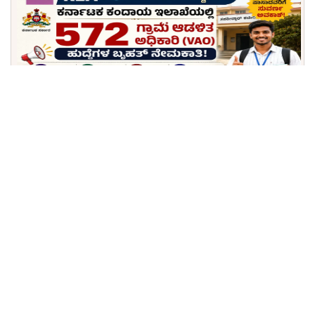
KEA ನಿಂದ ಹೊಸ ಬಿಗ್ ಅಪ್ಡೇಟ್: ಕರ್ನಾಟಕ ಕಂದಾಯ
ಇಲಾಖೆಯಲ್ಲಿ 572 ಗ್ರಾಮ ಆಡಳಿತ ಅಧಿಕಾರಿ (VAO) ಹುದ್ದೆಗಳ
ಬೃಹತ್ ನೇಮಕಾತಿ; ಪಿಯುಸಿ ಪಾಸಾದವರಿಗೆ ಸುವರ್ಣ ಅವಕಾಶ!
ಕೋಲಾರದಲ್ಲಿ ಮೆಡಿಕಲ್ ಜಾಬ್ಸ್: ಆಯುಷ್ ಇಲಾಖೆಯಲ್ಲಿ ತಜ್ಞ ವೈದ್ಯರ
ಹುದ್ದೆಗಳಿಗೆ ಭರ್ಜರಿ ನೇಮಕಾತಿ, 57 ಸಾವಿರಕ್ಕೂ ಹೆಚ್ಚು ವೇತನ!