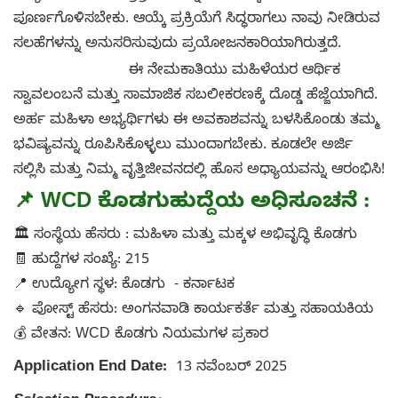
ಪೂರ್ಣಗೊಳಿಸಬೇಕು. ಆಯ್ಕೆ ಪ್ರಕ್ರಿಯೆಗೆ ಸಿದ್ಧರಾಗಲು ನಾವು ನೀಡಿರುವ
ಸಲಹೆಗಳನ್ನು ಅನುಸರಿಸುವುದು ಪ್ರಯೋಜನಕಾರಿಯಾಗಿರುತ್ತದೆ.
ಈ ನೇಮಕಾತಿಯು ಮಹಿಳೆಯರ ಆರ್ಥಿಕ
ಸ್ವಾವಲಂಬನೆ ಮತ್ತು ಸಾಮಾಜಿಕ ಸಬಲೀಕರಣಕ್ಕೆ ದೊಡ್ಡ ಹೆಜ್ಜೆಯಾಗಿದೆ.
ಅರ್ಹ ಮಹಿಳಾ ಅಭ್ಯರ್ಥಿಗಳು ಈ ಅವಕಾಶವನ್ನು ಬಳಸಿಕೊಂಡು ತಮ್ಮ
ಭವಿಷ್ಯವನ್ನು ರೂಪಿಸಿಕೊಳ್ಳಲು ಮುಂದಾಗಬೇಕು. ಕೂಡಲೇ ಅರ್ಜಿ
ಸಲ್ಲಿಸಿ ಮತ್ತು ನಿಮ್ಮ ವೃತ್ತಿಜೀವನದಲ್ಲಿ ಹೊಸ ಅಧ್ಯಾಯವನ್ನು ಆರಂಭಿಸಿ!
📌
WCD
ಕೊಡಗು
ಹುದ್ದೆಯ ಅಧಿಸೂಚನೆ :
🏛️ ಸಂಸ್ಥೆಯ ಹೆಸರು : ಮಹಿಳಾ ಮತ್ತು ಮಕ್ಕಳ ಅಭಿವೃದ್ಧಿ ಕೊಡಗು
🧾 ಹುದ್ದೆಗಳ ಸಂಖ್ಯೆ: 215
📍 ಉದ್ಯೋಗ ಸ್ಥಳ: ಕೊಡಗು - ಕರ್ನಾಟಕ
🔹 ಪೋಸ್ಟ್ ಹೆಸರು: ಅಂಗನವಾಡಿ ಕಾರ್ಯಕರ್ತೆ ಮತ್ತು ಸಹಾಯಕಿಯ
💰 ವೇತನ: WCD ಕೊಡಗು ನಿಯಮಗಳ ಪ್ರಕಾರ
Application End Date:
13 ನವೆಂಬರ್ 2025