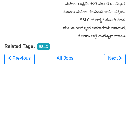
ಮಹಿಳಾ ಅಭ್ಯರ್ಥಿಗಳಿಗೆ ಸರ್ಕಾರಿ ಉದ್ಯೋಗ,
ಕೊಡಗು ಮಹಿಳಾ ನೇಮಕಾತಿ ಅರ್ಜಿ ಪ್ರಕ್ರಿಯೆ,
SSLC ಯೋಗ್ಯತೆ ಸರ್ಕಾರಿ ಕೆಲಸ,
ಮಹಿಳಾ ಉದ್ಯೋಗ ಅವಕಾಶಗಳು ಕರ್ನಾಟಕ,
ಕೊಡಗು ಜಿಲ್ಲೆ ಉದ್ಯೋಗ ಮಾಹಿತಿ
Related Tags:
SSLC
Previous
All Jobs
Next
Related news:
KEA ಬಿಗ್ ನೇಮಕಾತಿ 2026: ತೋಟಗಾರಿಕೆ ಇಲಾಖೆಯಲ್ಲಿ 85