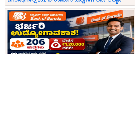
ಬ್ಯಾಂಕ್ ಆಫ್ ಬರೋಡಾದಲ್ಲಿ ಭರ್ಜರಿ ನೇಮಕಾತಿ: 206 ಮ್ಯಾನೇಜರ್
ಹುದ್ದೆಗಳಿಗೆ ಅರ್ಜಿ ಆಹ್ವಾನ, ₹1.20 ಲಕ್ಷದವರೆಗೆ ವೇತನ!
ಕೇಂದ್ರ ಸರ್ಕಾರಿ ಉದ್ಯೋಗ: ಬೆಂಗಳೂರಿನ HAL ಘಟಕದಲ್ಲಿ ಟ್ರೈನಿ
ಹುದ್ದೆಗಳ ಭರ್ತಿ, ₹50 ಸಾವಿರ ಸ್ಟೈಪೆಂಡ್!