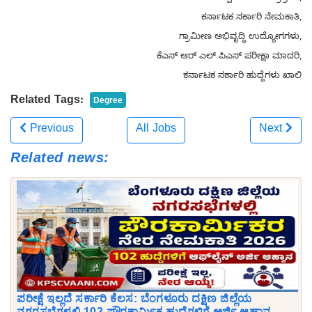
ಕರ್ನಾಟಕ ಸರ್ಕಾರಿ ನೇಮಕಾತಿ,
ಗ್ರಾಮೀಣ ಅಭಿವೃದ್ಧಿ ಉದ್ಯೋಗಗಳು,
ಕೆಎಸ್ ಆರ್ ಎಲ್ ಪಿಎಸ್ ಪರೀಕ್ಷಾ ಮಾದರಿ,
ಕರ್ನಾಟಕ ಸರ್ಕಾರಿ ಹುದ್ದೆಗಳು ಖಾಲಿ
Related Tags:
Degree
Previous
All Jobs
Next
Related news:
ಪರೀಕ್ಷೆ ಇಲ್ಲದೆ ಸರ್ಕಾರಿ ಕೆಲಸ: ಬೆಂಗಳೂರು ದಕ್ಷಿಣ ಜಿಲ್ಲೆಯ
ನಗರಸಭೆಗಳಲ್ಲಿ 102 ಪೌರಕಾರ್ಮಿಕ ಹುದ್ದೆಗಳಿಗೆ ಅರ್ಜಿ ಆಹ್ವಾನ