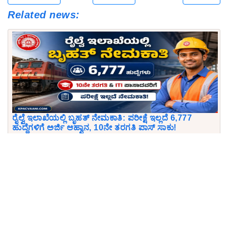
Related news:
ರೈಲ್ವೆ ಇಲಾಖೆಯಲ್ಲಿ ಬೃಹತ್ ನೇಮಕಾತಿ: ಪರೀಕ್ಷೆ ಇಲ್ಲದೆ 6,777
ಹುದ್ದೆಗಳಿಗೆ ಅರ್ಜಿ ಆಹ್ವಾನ, 10ನೇ ತರಗತಿ ಪಾಸ್ ಸಾಕು!