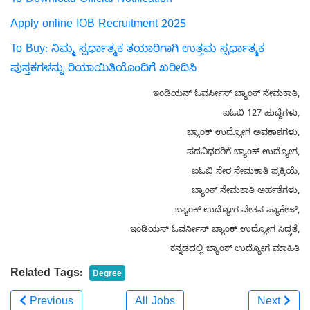
To Download Official Notification
Apply online IOB Recruitment 2025
To Buy: ನಿಮ್ಮ ಸ್ಪರ್ಧಾತ್ಮಕ ತಯಾರಿಗಾಗಿ ಉತ್ತಮ ಸ್ಪರ್ಧಾತ್ಮಕ
ಪುಸ್ತಕಗಳನ್ನು ರಿಯಾಯಿತಿಯೊಂದಿಗೆ ಖರೀದಿಸಿ
ಇಂಡಿಯನ್ ಓವರ್ಸೀಸ್ ಬ್ಯಾಂಕ್ ನೇಮಕಾತಿ,
ಐಓಬಿ 127 ಹುದ್ದೆಗಳು,
ಬ್ಯಾಂಕ್ ಉದ್ಯೋಗ ಅವಕಾಶಗಳು,
ಪದವಿಧರರಿಗೆ ಬ್ಯಾಂಕ್ ಉದ್ಯೋಗ,
ಐಓಬಿ ನೇರ ನೇಮಕಾತಿ ಪ್ರಕ್ರಿಯೆ,
ಬ್ಯಾಂಕ್ ನೇಮಕಾತಿ ಅರ್ಹತೆಗಳು,
ಬ್ಯಾಂಕ್ ಉದ್ಯೋಗ ವೇತನ ಪ್ಯಾಕೇಜ್,
ಇಂಡಿಯನ್ ಓವರ್ಸೀಸ್ ಬ್ಯಾಂಕ್ ಉದ್ಯೋಗ ಸಿದ್ಧತೆ,
ಕನ್ನಡದಲ್ಲಿ ಬ್ಯಾಂಕ್ ಉದ್ಯೋಗ ಮಾಹಿತಿ
Related Tags:
Degree
Previous
All Jobs
Next