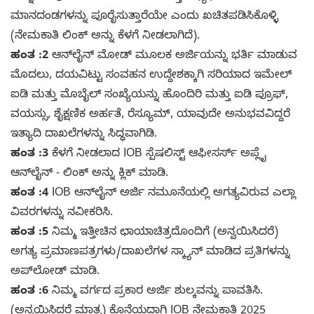
ಮಾನದಂಡಗಳನ್ನು ಪೂರೈಸುತ್ತಾರೆಯೇ ಎಂದು ಖಚಿತಪಡಿಸಿಕೊಳ್ಳಿ
(ನೇಮಕಾತಿ ಲಿಂಕ್ ಅನ್ನು ಕೆಳಗೆ ನೀಡಲಾಗಿದೆ).
ಹಂತ :2
ಆನ್‌ಲೈನ್ ಮೋಡ್ ಮೂಲಕ ಅರ್ಜಿಯನ್ನು ಭರ್ತಿ ಮಾಡುವ
ಮೊದಲು, ದಯವಿಟ್ಟು ಸಂವಹನ ಉದ್ದೇಶಕ್ಕಾಗಿ ಸರಿಯಾದ ಇಮೇಲ್
ಐಡಿ ಮತ್ತು ಮೊಬೈಲ್ ಸಂಖ್ಯೆಯನ್ನು ಹೊಂದಿರಿ ಮತ್ತು ಐಡಿ ಪ್ರೂಫ್,
ವಯಸ್ಸು, ಶೈಕ್ಷಣಿಕ ಅರ್ಹತೆ, ರೆಸ್ಯೂಮ್, ಯಾವುದೇ ಅನುಭವವಿದ್ದರೆ
ಇತ್ಯಾದಿ ದಾಖಲೆಗಳನ್ನು ಸಿದ್ಧವಾಗಿಡಿ.
ಹಂತ :3
ಕೆಳಗೆ ನೀಡಲಾದ IOB ಸ್ಪೆಷಲಿಸ್ಟ್ ಆಫೀಸರ್ಸ್ ಅಪ್ಲೈ
ಆನ್‌ಲೈನ್ - ಲಿಂಕ್ ಅನ್ನು ಕ್ಲಿಕ್ ಮಾಡಿ.
ಹಂತ :4
IOB ಆನ್‌ಲೈನ್ ಅರ್ಜಿ ನಮೂನೆಯಲ್ಲಿ ಅಗತ್ಯವಿರುವ ಎಲ್ಲಾ
ವಿವರಗಳನ್ನು ನವೀಕರಿಸಿ.
ಹಂತ :5
ನಿಮ್ಮ ಇತ್ತೀಚಿನ ಛಾಯಾಚಿತ್ರದೊಂದಿಗೆ (ಅನ್ವಯಿಸಿದರೆ)
ಅಗತ್ಯ ಪ್ರಮಾಣಪತ್ರಗಳು/ದಾಖಲೆಗಳ ಸ್ಕ್ಯಾನ್ ಮಾಡಿದ ಪ್ರತಿಗಳನ್ನು
ಅಪ್‌ಲೋಡ್ ಮಾಡಿ.
ಹಂತ :6
ನಿಮ್ಮ ವರ್ಗದ ಪ್ರಕಾರ ಅರ್ಜಿ ಶುಲ್ಕವನ್ನು ಪಾವತಿಸಿ.
(ಅನ್ವಯಿಸಿದರೆ ಮಾತ್ರ) ಕೊನೆಯದಾಗಿ IOB ನೇಮಕಾತಿ 2025