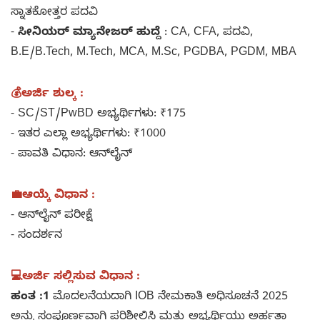
ಸ್ನಾತಕೋತ್ತರ ಪದವಿ
-
ಸೀನಿಯರ್ ಮ್ಯಾನೇಜರ್ ಹುದ್ದೆ
: CA, CFA, ಪದವಿ,
B.E/B.Tech, M.Tech, MCA, M.Sc, PGDBA, PGDM, MBA
💰ಅರ್ಜಿ ಶುಲ್ಕ :
- SC/ST/PwBD ಅಭ್ಯರ್ಥಿಗಳು: ₹175
- ಇತರ ಎಲ್ಲಾ ಅಭ್ಯರ್ಥಿಗಳು: ₹1000
- ಪಾವತಿ ವಿಧಾನ: ಆನ್‌ಲೈನ್
💼ಆಯ್ಕೆ ವಿಧಾನ :
- ಆನ್‌ಲೈನ್ ಪರೀಕ್ಷೆ
- ಸಂದರ್ಶನ
💻ಅರ್ಜಿ ಸಲ್ಲಿಸುವ ವಿಧಾನ :
ಹಂತ :1
ಮೊದಲನೆಯದಾಗಿ IOB ನೇಮಕಾತಿ ಅಧಿಸೂಚನೆ 2025
ಅನ್ನು ಸಂಪೂರ್ಣವಾಗಿ ಪರಿಶೀಲಿಸಿ ಮತ್ತು ಅಭ್ಯರ್ಥಿಯು ಅರ್ಹತಾ