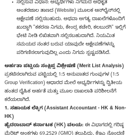
ಸಲ್ಲಿಸುವ ವಿಧಾನ: ಅಭ್ಯರ್ಥಿಗಳು ನಿಗಮದ ಅಧಿಕೃತ
ಅಂತರಜಾಲ ತಾಣದ (Website) ಮೂಲಕ ಆನ್‌ಲೈನ್‌ನಲ್ಲಿ
ಆಕ್ಷೇಪಣೆ ಸಲ್ಲಿಸಬಹುದು. ಅಥವಾ ಅಗತ್ಯ ದಾಖಲೆಗಳೊಂದಿಗೆ
ಖುದ್ದಾಗಿ "ಕಕರಸಾ ನಿಗಮ, ಕೇಂದ್ರ ಕಚೇರಿ, ಕಲಬುರಗಿ" ಇಲ್ಲಿಗೆ
ಭೇಟಿ ನೀಡಿ ಲಿಖಿತವಾಗಿ ಸಲ್ಲಿಸಬಹುದಾಗಿದೆ. ನಿಯಮಿತ
ಸಮಯದ ನಂತರ ಬರುವ ಯಾವುದೇ ಆಕ್ಷೇಪಣೆಗಳನ್ನು
ಪರಿಗಣಿಸಲಾಗುವುದಿಲ್ಲ ಎಂದು ನಿಗಮ ಸ್ಪಷ್ಟಪಡಿಸಿದೆ.
ಅರ್ಹತಾ ಪಟ್ಟಿಯ ಸಂಕ್ಷಿಪ್ತ ವಿಶ್ಲೇಷಣೆ (Merit List Analysis)
ಪ್ರಕಟಿಸಲಾಗಿರುವ ಪಟ್ಟಿಯಲ್ಲಿ 1:5 ಅನುಪಾತದ ಗುಂಪುಗಳ (1:5
Group Verification) ಆಧಾರದ ಮೇಲೆ ಅಭ್ಯರ್ಥಿಗಳನ್ನು ದ್ವಿತೀಯ
ಹಂತದ ದೈಹಿಕ ಅರ್ಹತೆ ಮತ್ತು ಮೂಲ ದಾಖಲಾತಿ ಪರಿಶೀಲನೆಗೆ
ಕರೆಯಲಾಗಿದೆ.
1. ಸಹಾಯಕ ಲೆಕ್ಕಿಗ (Assistant Accountant - HK & Non-
HK)
ಹೈದರಾಬಾದ್ ಕರ್ನಾಟಕ (HK) ವಲಯ:
ಈ ವಿಭಾಗದಲ್ಲಿ ಗರಿಷ್ಠ
ಮೆರಿಟ್ ಅಂಕಗಳು 69.2529 (GMO) ತಲುಪಿದ್ದು, ಕೆಇಎ ನೊಂದಣಿ