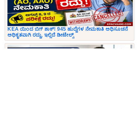
KEA ಯಿಂದ ಬಿಗ್ ಶಾಕ್! 945 ಹುದ್ದೆಗಳ ನೇಮಕಾತಿ ಅಧಿಸೂಚನೆ
ಅಧಿಕೃತವಾಗಿ ರದ್ದು, ಇಲ್ಲಿದೆ ಡೀಟೇಲ್ಸ್
KSRLPS ಬಿಗ್ ಬ್ರೇಕಿಂಗ್: ಯಾವುದೇ ಪರೀಕ್ಷೆ, ಶುಲ್ಕವಿಲ್ಲ! 28
ಸಾವಿರ ವೇತನದ ಹುದ್ದೆಗಳಿಗೆ ಇಂದೇ ಅರ್ಜಿ ಸಲ್ಲಿಸಿ.