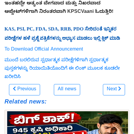
ಇಂತಹದ್ದೇ ಅತ್ಯಂತ ವೇಗವಾದ ಮತ್ತು ನಿಖರವಾದ
ಅಪ್ಡೇಟ್‌ಗಳಿಗಾಗಿ ನಿರಂತರವಾಗಿ KPSCVaani ಓದುತ್ತಿರಿ!
KAS, PSI, PC, FDA, SDA, RRB, PDO ಸೇರಿದಂತೆ ಇನ್ನಿತರ
ಪರೀಕ್ಷೆಗಳ ಹಳೆ ಪ್ರಶ್ನೆ ಪತ್ರಿಕೆಗಳನ್ನು ಅಭ್ಯಾಸ ಮಾಡಲು ಇಲ್ಲಿ ಕ್ಲಿಕ್ ಮಾಡಿ
To Download Official Announcement
ಮುಂದೆ ಬರಲಿರುವ ಸ್ಪರ್ಧಾತ್ಮಕ ಪರೀಕ್ಷೆಗಳಿಗಾಗಿ ಸ್ಪರ್ಧಾತ್ಮಕ
ಪುಸ್ತಕಗಳನ್ನು ರಿಯಾಯಿತಿಯೊಂದಿಗೆ ಈ ಲಿಂಕ್ ಮೂಲಕ ಕೂಡಲೇ
ಖರೀದಿಸಿ
Previous
All news
Next
Related news: