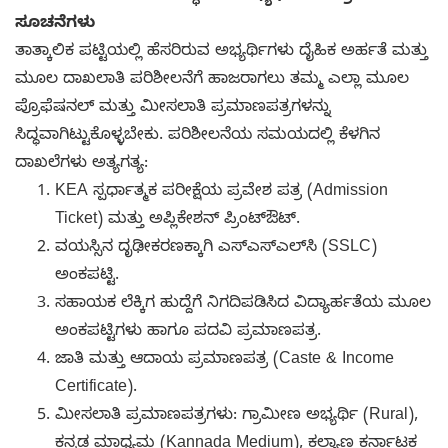
ಸೂಚನೆಗಳು
ತಾತ್ಕಾಲಿಕ ಪಟ್ಟಿಯಲ್ಲಿ ಹೆಸರಿರುವ ಅಭ್ಯರ್ಥಿಗಳು ದೈಹಿಕ ಅರ್ಹತೆ ಮತ್ತು
ಮೂಲ ದಾಖಲಾತಿ ಪರಿಶೀಲನೆಗೆ ಹಾಜರಾಗಲು ತಮ್ಮ ಎಲ್ಲಾ ಮೂಲ
ಪ್ರೊಫೆಷನಲ್ ಮತ್ತು ಮೀಸಲಾತಿ ಪ್ರಮಾಣಪತ್ರಗಳನ್ನು
ಸಿದ್ಧವಾಗಿಟ್ಟುಕೊಳ್ಳಬೇಕು. ಪರಿಶೀಲನೆಯ ಸಮಯದಲ್ಲಿ ಕೆಳಗಿನ
ದಾಖಲೆಗಳು ಅತ್ಯಗತ್ಯ:
KEA ಸ್ಪರ್ಧಾತ್ಮಕ ಪರೀಕ್ಷೆಯ ಪ್ರವೇಶ ಪತ್ರ (Admission
Ticket) ಮತ್ತು ಅಪ್ಲಿಕೇಶನ್ ಪ್ರಿಂಟ್‌ಔಟ್.
ವಯಸ್ಸಿನ ದೃಢೀಕರಣಕ್ಕಾಗಿ ಎಸ್‌ಎಸ್‌ಎಲ್‌ಸಿ (SSLC)
ಅಂಕಪಟ್ಟಿ.
ಸಹಾಯಕ ಲೆಕ್ಕಿಗ ಹುದ್ದೆಗೆ ನಿಗದಿಪಡಿಸಿದ ವಿದ್ಯಾರ್ಹತೆಯ ಮೂಲ
ಅಂಕಪಟ್ಟಿಗಳು ಹಾಗೂ ಪದವಿ ಪ್ರಮಾಣಪತ್ರ.
ಜಾತಿ ಮತ್ತು ಆದಾಯ ಪ್ರಮಾಣಪತ್ರ (Caste & Income
Certificate).
ಮೀಸಲಾತಿ ಪ್ರಮಾಣಪತ್ರಗಳು: ಗ್ರಾಮೀಣ ಅಭ್ಯರ್ಥಿ (Rural),
ಕನ್ನಡ ಮಾಧ್ಯಮ (Kannada Medium), ಕಲ್ಯಾಣ ಕರ್ನಾಟಕ