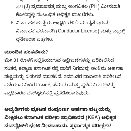
371(J) ಪ್ರಮಾಣಪತ್ರ ಮತ್ತು ಅಂಗವಿಕಲ (PH) ಮೀಸಲಾತಿ
ಕೋರಿದ್ದಲ್ಲಿ ಸಂಬಂಧಿತ ಅಧಿಕೃತ ದಾಖಲೆಗಳು.
ನಿರ್ವಾಹಕ ಹುದ್ದೆಯ ಅಭ್ಯರ್ಥಿಗಳಿಗೆ: ಮಾನ್ಯತೆ ಇರುವ
ನಿರ್ವಾಹಕ ಪರವಾನಗಿ (Conductor License) ಮತ್ತು ಬ್ಯಾಡ್ಜ್
ಧೃಡೀಕರಣ ಪತ್ರಗಳು.
ಮುಂದಿನ ಹಂತವೇನು?
ಮೇ 31 ರೊಳಗೆ ಸಲ್ಲಿಕೆಯಾಗುವ ಆಕ್ಷೇಪಣೆಗಳನ್ನು ಪರಿಶೀಲಿಸಿದ
ನಂತರ, ಕಲ್ಯಾಣ ಕರ್ನಾಟಕ ರಸ್ತೆ ಸಾರಿಗೆ ನಿಗಮವು ಅಂತಿಮ ಅರ್ಹತಾ
ಪಟ್ಟಿಯನ್ನು ಬಿಡುಗಡೆ ಮಾಡಲಿದೆ. ತದನಂತರ ದಾಖಲಾತಿ ಪರಿಶೀಲನೆ
ನಡೆಯುವ ನಿಖರ ದಿನಾಂಕ, ಸಮಯ ಮತ್ತು ಸ್ಥಳದ ವಿವರಗಳನ್ನು
ಪ್ರಾಧಿಕಾರದ ವೆಬ್‌ಸೈಟ್‌ನಲ್ಲಿ ಪ್ರಕಟಿಸಲಾಗುವುದು.
ಅಭ್ಯರ್ಥಿಗಳು ಪ್ರಕಟಿತ ಸಂಪೂರ್ಣ ಅರ್ಹತಾ ಪಟ್ಟಿಯನ್ನು
ವೀಕ್ಷಿಸಲು ಕರ್ನಾಟಕ ಪರೀಕ್ಷಾ ಪ್ರಾಧಿಕಾರದ (KEA) ಅಧಿಕೃತ
ವೆಬ್‌ಸೈಟ್‌ಗೆ ಭೇಟಿ ನೀಡಬಹುದು. ಸ್ಪರ್ಧಾತ್ಮಕ ಪರೀಕ್ಷೆಗಳ