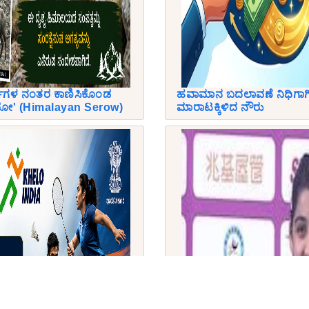
ರ್ಷಗಳ ನಂತರ ಕಾಣಿಸಿಕೊಂಡ
ಹವಾಮಾನ ಬದಲಾವಣೆ ನಿಧಿಗಾಗಿ 
ೋ' (Himalayan Serow)
ಮಾರಾಟಕ್ಕಿಳಿದ ನೌರು