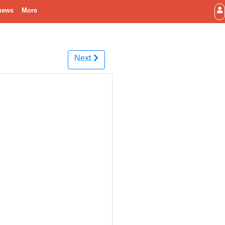
news
More
Next