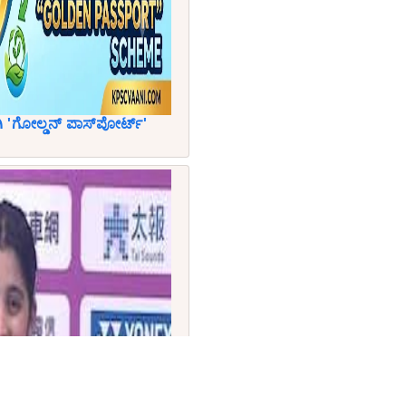
'ಗೋಲ್ಡನ್ ಪಾಸ್‌ಪೋರ್ಟ್'