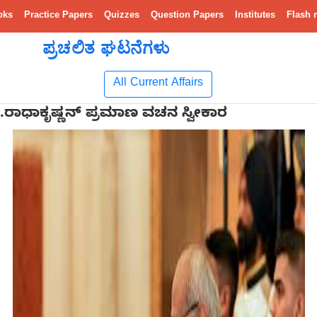
oks
Practice Papers
Quizzes
Question Papers
Institutes
Flash 
ಪ್ರಚಲಿತ ಘಟನೆಗಳು
All Current Affairs
ಿ.ರಾಧಾಕೃಷ್ಣನ್ ಪ್ರಮಾಣ ವಚನ ಸ್ವೀಕಾರ