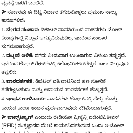
ವ್ಯವಸ್ಥೆ ಜಾರಿಗೆ ಬರಲಿದೆ.
➤
ಸರ್ಕಾರವು ಈ ದಿಟ್ಟ ನಿರ್ಧಾರ ತೆಗೆದುಕೊಳ್ಳಲು ಪ್ರಮುಖ ನಾಲ್ಕು
ಕಾರಣಗಳಿವೆ:
1.
ವೇಗದ ಸಂಚಾರ:
ಡಿಜಿಟಲ್ ಪಾವತಿಯಿಂದ ವಾಹನಗಳು ಟೋಲ್
ಕೇಂದ್ರಗಳಲ್ಲಿ ನಿಲ್ಲುವ ಅಗತ್ಯವಿರುವುದಿಲ್ಲ, ಇದರಿಂದ ಸಂಚಾರ
ಸುಗಮವಾಗುತ್ತದೆ.
2.
ದಟ್ಟಣೆ ಇಳಿಕೆ:
ನಗದು ನೀಡುವಾಗ ಉಂಟಾಗುವ ವಿಳಂಬ ತಪ್ಪುತ್ತದೆ,
ಇದರಿಂದ ಟೋಲ್ ಗೇಟ್‌ಗಳಲ್ಲಿ ಕಿಲೋಮೀಟರ್‌ಗಟ್ಟಲೆ ಸಾಲು ನಿಲ್ಲುವುದು
ತಪ್ಪಲಿದೆ.
3.
ಪಾರದರ್ಶಕತೆ:
ಡಿಜಿಟಲ್ ವಹಿವಾಟಿನಿಂದ ಹಣ ಸೋರಿಕೆ
ತಡೆಗಟ್ಟಬಹುದು ಮತ್ತು ಆದಾಯದ ಪಾರದರ್ಶಕತೆ ಹೆಚ್ಚುತ್ತದೆ.
4.
ಇಂಧನ ಉಳಿತಾಯ:
ವಾಹನಗಳು ಟೋಲ್‌ನಲ್ಲಿ ಹೆಚ್ಚು ಹೊತ್ತು
ಕಾಯದ ಕಾರಣ ಇಂಧನ ವ್ಯರ್ಥವಾಗುವುದು ಕಡಿಮೆಯಾಗುತ್ತದೆ.
➤
ಫಾಸ್ಟ್‌ಟ್ಯಾಗ್
ಎಂಬುದು ರೇಡಿಯೋ ಫ್ರೀಕ್ವೆನ್ಸಿ ಐಡೆಂಟಿಫಿಕೇಶನ್
(RFID) ತಂತ್ರಜ್ಞಾನದ ಮೇಲೆ ಕಾರ್ಯನಿರ್ವಹಿಸುವ ಒಂದು ಇ-ಟೋಲ್