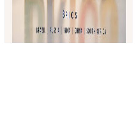
ಹೈದರಾಬಾದ್‌ನಲ್ಲಿ ಬ್ರಿಕ್ಸ್ ಭ್ರಷ್ಟಾಚಾರ ವಿರೋಧಿ ಕಾರ್ಯಪಡೆ ಸಭೆ