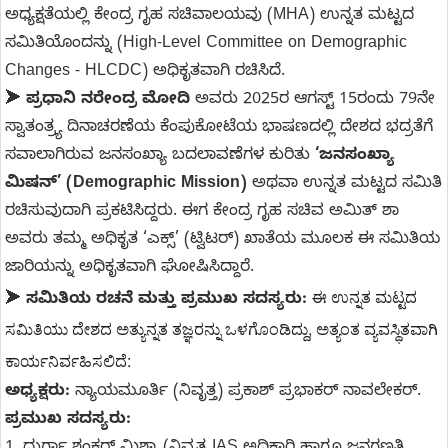
ಅಧ್ಯಕ್ಷತೆಯಲ್ಲಿ ಕೇಂದ್ರ ಗೃಹ ಸಚಿವಾಲಯವು (MHA) ಉನ್ನತ ಮಟ್ಟದ
ಸಮಿತಿಯೊಂದನ್ನು (High-Level Committee on Demographic
Changes - HLCDC) ಅಧಿಕೃತವಾಗಿ ರಚಿಸಿದೆ.
➤
ಪ್ರಧಾನಿ ನರೇಂದ್ರ ಮೋದಿ
ಅವರು 2025ರ ಆಗಸ್ಟ್ 15ರಂದು 79ನೇ
ಸ್ವಾತಂತ್ರ್ಯ ದಿನಾಚರಣೆಯ ಕೆಂಪುಕೋಟೆಯ ಭಾಷಣದಲ್ಲಿ ದೇಶದ ಭದ್ರತೆಗೆ
ಸವಾಲಾಗಿರುವ ಜನಸಂಖ್ಯಾ ಬದಲಾವಣೆಗಳ ಕುರಿತು
‘ಜನಸಂಖ್ಯಾ
ಮಿಷನ್’ (Demographic Mission)
ಅಥವಾ ಉನ್ನತ ಮಟ್ಟದ ಸಮಿತಿ
ರಚಿಸುವುದಾಗಿ ಪ್ರಕಟಿಸಿದ್ದರು. ಈಗ ಕೇಂದ್ರ ಗೃಹ ಸಚಿವ ಅಮಿತ್ ಶಾ
ಅವರು ತಮ್ಮ ಅಧಿಕೃತ ‘ಎಕ್ಸ್’ (ಟ್ವಿಟರ್) ಖಾತೆಯ ಮೂಲಕ ಈ ಸಮಿತಿಯ
ಜಾರಿಯನ್ನು ಅಧಿಕೃತವಾಗಿ ಘೋಷಿಸಿದ್ದಾರೆ.
ಈ ಉನ್ನತ ಮಟ್ಟದ 
➤
ಸಮಿತಿಯ ರಚನೆ ಮತ್ತು ಪ್ರಮುಖ ಸದಸ್ಯರು:
ಸಮಿತಿಯು ದೇಶದ ಅತ್ಯುನ್ನತ ತಜ್ಞರನ್ನು ಒಳಗೊಂಡಿದ್ದು, ಅತ್ಯಂತ ವ್ಯವಸ್ಥಿತವಾಗಿ 
ಕಾರ್ಯನಿರ್ವಹಿಸಲಿದೆ:
ಅಧ್ಯಕ್ಷರು:
ನ್ಯಾಯಮೂರ್ತಿ (ನಿವೃತ್ತ) ಪ್ರಕಾಶ್ ಪ್ರಭಾಕರ್ ನಾವಲೇಕರ್.
ಪ್ರಮುಖ ಸದಸ್ಯರು: