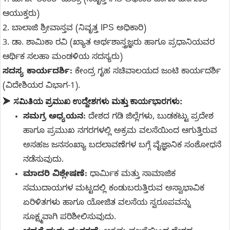
1. ದುರ್ಗಾ ಶಂಕರ್ ಮಿಶ್ರಾ (ನಿವೃತ್ತ IAS ಅಧಿಕಾರಿ ಹಾಗೂ ಜನಗಣತಿ
ಆಯುಕ್ತರು)
2. ಬಾಲಾಜಿ ಶ್ರೀವಾಸ್ತವ (ನಿವೃತ್ತ IPS ಅಧಿಕಾರಿ)
3. ಡಾ. ಶಾಮಿಕಾ ರವಿ (ಖ್ಯಾತ ಅರ್ಥಶಾಸ್ತ್ರಜ್ಞರು ಹಾಗೂ ಪ್ರಧಾನಿಯವರ
ಆರ್ಥಿಕ ಸಲಹಾ ಮಂಡಳಿಯ ಸದಸ್ಯರು)
ಸದಸ್ಯ ಕಾರ್ಯದರ್ಶಿ:
ಕೇಂದ್ರ ಗೃಹ ಸಚಿವಾಲಯದ ಜಂಟಿ ಕಾರ್ಯದರ್ಶಿ
(ವಿದೇಶಿಯರ ವಿಭಾಗ-1).
ಸಮಿತಿಯ ಪ್ರಮುಖ ಉದ್ದೇಶಗಳು ಮತ್ತು ಕಾರ್ಯಭಾರಗಳು:
➤
ಸಮಗ್ರ ಅಧ್ಯಯನ:
ದೇಶದ ಗಡಿ ಜಿಲ್ಲೆಗಳು, ಬುಡಕಟ್ಟು ಪ್ರದೇಶ
ಹಾಗೂ ಪ್ರಮುಖ ನಗರಗಳಲ್ಲಿ ಅಕ್ರಮ ವಲಸೆಯಿಂದ ಆಗುತ್ತಿರುವ
ಅಸಹಜ ಜನಸಂಖ್ಯಾ ಬದಲಾವಣೆಗಳ ಬಗ್ಗೆ ವೈಜ್ಞಾನಿಕ ಸಂಶೋಧನೆ
ನಡೆಸುವುದು.
ಮಾದರಿ ವಿಶ್ಲೇಷಣೆ:
ಧಾರ್ಮಿಕ ಮತ್ತು ಸಾಮಾಜಿಕ
ಸಮುದಾಯಗಳ ಮಟ್ಟದಲ್ಲಿ ಕಂಡುಬರುತ್ತಿರುವ ಅಸ್ವಾಭಾವಿಕ
ಏರಿಳಿತಗಳು ಹಾಗೂ ಯೋಜಿತ ವಲಸೆಯ ಸ್ವರೂಪವನ್ನು
ಸೂಕ್ಷ್ಮವಾಗಿ ಪರಿಶೀಲಿಸುವುದು.