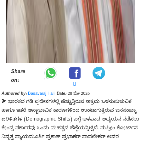
Share
on:
Authored by:
Basavaraj Halli
Date:
28 ಮೇ 2026
➤ ಭಾರತದ ಗಡಿ ಪ್ರದೇಶಗಳಲ್ಲಿ ಹೆಚ್ಚುತ್ತಿರುವ ಅಕ್ರಮ ಒಳನುಸುಳುವಿಕೆ
ಹಾಗೂ ಇತರೆ ಅಸ್ವಾಭಾವಿಕ ಕಾರಣಗಳಿಂದ ಉಂಟಾಗುತ್ತಿರುವ ಜನಸಂಖ್ಯಾ
ಏರಿಳಿತಗಳ (Demographic Shifts) ಬಗ್ಗೆ ಆಳವಾದ ಅಧ್ಯಯನ ನಡೆಸಲು
ಕೇಂದ್ರ ಸರ್ಕಾರವು ಒಂದು ಮಹತ್ವದ ಹೆಜ್ಜೆಯನ್ನಿಟ್ಟಿದೆ. ಸುಪ್ರೀಂ ಕೋರ್ಟ್‌ನ
ನಿವೃತ್ತ ನ್ಯಾಯಮೂರ್ತಿ ಪ್ರಕಾಶ್ ಪ್ರಭಾಕರ್ ನಾವಲೇಕರ್ ಅವರ