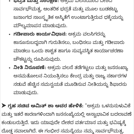
ಭದ್ರತೆ ಮತ್ತು ಸಂರಕ್ಷಣೆ:
ಅಕ್ರಮ ವಲಸೆಯಿಂದ ದೇಶದ
ಸಾರ್ವಭೌಮತ್ವ, ಆಂತರಿಕ ಭದ್ರತೆ ಮತ್ತು ಮೂಲ ಬುಡಕಟ್ಟು
ಜನಾಂಗದ ಸಾಂಸ್ಕೃತಿಕ ಅಸ್ಮಿತೆಗೆ ಉಂಟಾಗುತ್ತಿರುವ ಧಕ್ಕೆಯನ್ನು
ಮೌಲ್ಯಮಾಪನ ಮಾಡುವುದು.
ಗಡೀಪಾರು ಕಾರ್ಯವಿಧಾನ:
ಅಕ್ರಮ ವಲಸಿಗರನ್ನು
ಕಾನೂನುಬದ್ಧವಾಗಿ ಗುರುತಿಸಲು, ಬಂಧಿಸಲು ಮತ್ತು ಗಡೀಪಾರು
ಮಾಡಲು ಒಂದು ಶಾಶ್ವತ ಹಾಗೂ ಸುವ್ಯವಸ್ಥಿತ ಕಾರ್ಯಾಚರಣಾ
ಚೌಕಟ್ಟನ್ನು ರೂಪಿಸುವುದು.
ನೀತಿ ನಿರೂಪಣೆ:
ಅಕ್ರಮ ವಲಸೆ ತಡೆಗಟ್ಟಲು ಮತ್ತು ಜನಸಂಖ್ಯಾ
ಅಸಮತೋಲನ ನಿಯಂತ್ರಿಸಲು ಕೇಂದ್ರ ಮತ್ತು ರಾಜ್ಯ ಸರ್ಕಾರಗಳ
ನಡುವೆ ಹೆಚ್ಚಿನ ಸಮನ್ವಯತೆ ಮೂಡಿಸುವ ನೀತಿಯನ್ನು ಶಿಫಾರಸು
ಮಾಡುವುದು.
➤
ಗೃಹ ಸಚಿವ ಅಮಿತ್ ಶಾ ಅವರ ಹೇಳಿಕೆ:
"ಅಕ್ರಮ ಒಳನುಸುಳುವಿಕೆ
ಮತ್ತು ಇತರೆ ಕಾರಣಗಳಿಂದಾಗಿ ಜನಸಂಖ್ಯೆಯಲ್ಲಿ ಅಸ್ವಾಭಾವಿಕ ಬದಲಾವಣೆ
ಕಂಡುಬರುತ್ತಿದೆ. ಇದು ಯಾವುದೇ ದೇಶದ ವರ್ತಮಾನ ಮತ್ತು ಭವಿಷ್ಯಕ್ಕೆ
ದೊಡ್ಡ ಸವಾಲಾಗಿದೆ. ಈ ಗಂಭೀರ ಸಮಸ್ಯೆಯು ನಮ್ಮ ಸಾರ್ವಭೌಮತ್ವ,