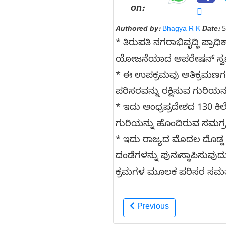
on:
Authored by:
Bhagya R K
Date:
5
* ತಿರುಪತಿ ನಗರಾಭಿವೃದ್ಧಿ ಪ್ರ
ಯೋಜನೆಯಾದ ಆಪರೇಷನ್ ಸ್ವರ್ಣ (
* ಈ ಉಪಕ್ರಮವು ಅತಿಕ್ರಮಣಗಳನ
ಪರಿಸರವನ್ನು ರಕ್ಷಿಸುವ ಗುರಿಯನ್
* ಇದು ಆಂಧ್ರಪ್ರದೇಶದ 130 ಕ
ಗುರಿಯನ್ನು ಹೊಂದಿರುವ ಸಮಗ
* ಇದು ರಾಜ್ಯದ ಮೊದಲ ದೊಡ್ಡ ಪ
ದಂಡೆಗಳನ್ನು ಪುನಃಸ್ಥಾಪಿಸುವು
ಕ್ರಮಗಳ ಮೂಲಕ ಪರಿಸರ ಸಮತೋ
Previous