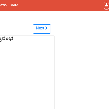
news
More
Next
್ರಾರಂಭ