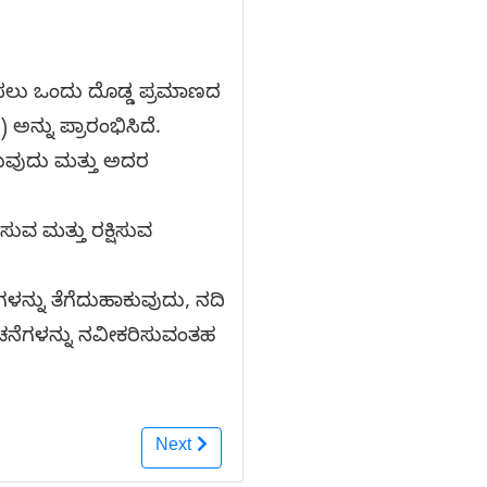
್ಷಿಸಲು ಒಂದು ದೊಡ್ಡ ಪ್ರಮಾಣದ
ನ್ನು ಪ್ರಾರಂಭಿಸಿದೆ.
ಸುವುದು ಮತ್ತು ಅದರ
ವ ಮತ್ತು ರಕ್ಷಿಸುವ
ನ್ನು ತೆಗೆದುಹಾಕುವುದು, ನದಿ
 ರಚನೆಗಳನ್ನು ನವೀಕರಿಸುವಂತಹ
Next