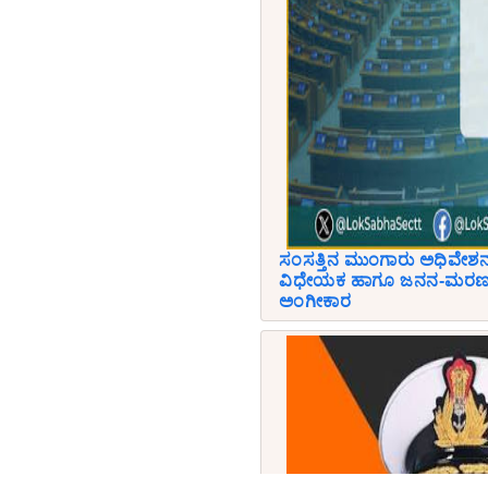
ಸಂಸತ್ತಿನ ಮುಂಗಾರು ಅಧಿವೇಶನ
ವಿಧೇಯಕ ಹಾಗೂ ಜನನ-ಮರಣ ನ
ಅಂಗೀಕಾರ