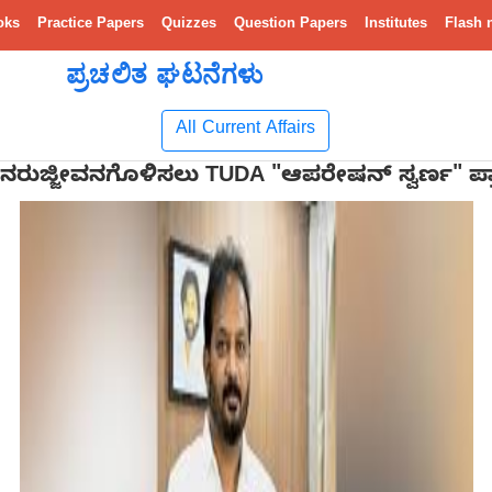
oks
Practice Papers
Quizzes
Question Papers
Institutes
Flash 
ಪ್ರಚಲಿತ ಘಟನೆಗಳು
All Current Affairs
ಪುನರುಜ್ಜೀವನಗೊಳಿಸಲು TUDA "ಆಪರೇಷನ್ ಸ್ವರ್ಣ" ಪ