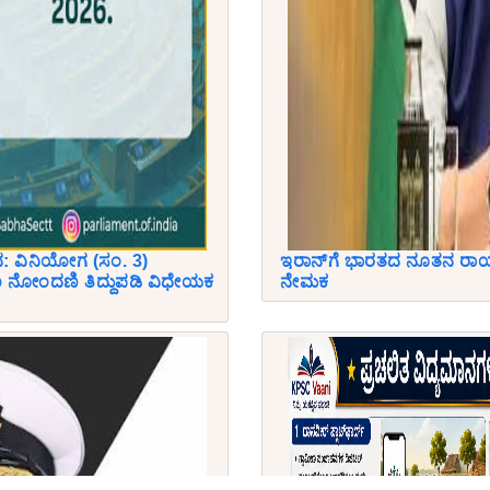
: ವಿನಿಯೋಗ (ಸಂ. 3)
ಇರಾನ್‌ಗೆ ಭಾರತದ ನೂತನ ರಾಯಭ
ೋಂದಣಿ ತಿದ್ದುಪಡಿ ವಿಧೇಯಕ
ನೇಮಕ