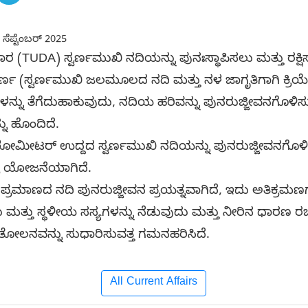
 ಸೆಪ್ಟೆಂಬರ್ 2025
ಾಧಿಕಾರ (TUDA) ಸ್ವರ್ಣಮುಖಿ ನದಿಯನ್ನು ಪುನಃಸ್ಥಾಪಿಸಲು ಮತ್ತು ರಕ
ಸ್ವರ್ಣಮುಖಿ ಜಲಮೂಲದ ನದಿ ಮತ್ತು ನಳ ಜಾಗೃತಿಗಾಗಿ ಕ್ರಿಯೆ) ಅ
್ನು ತೆಗೆದುಹಾಕುವುದು, ನದಿಯ ಹರಿವನ್ನು ಪುನರುಜ್ಜೀವನಗೊಳಿ
ನು ಹೊಂದಿದೆ.
ಿಲೋಮೀಟರ್ ಉದ್ದದ ಸ್ವರ್ಣಮುಖಿ ನದಿಯನ್ನು ಪುನರುಜ್ಜೀವನಗೊಳಿಸು
್ರ ಯೋಜನೆಯಾಗಿದೆ.
್ರಮಾಣದ ನದಿ ಪುನರುಜ್ಜೀವನ ಪ್ರಯತ್ನವಾಗಿದೆ, ಇದು ಅತಿಕ್ರಮಣಗಳ
ದು ಮತ್ತು ಸ್ಥಳೀಯ ಸಸ್ಯಗಳನ್ನು ನೆಡುವುದು ಮತ್ತು ನೀರಿನ ಧಾರಣ
ಲನವನ್ನು ಸುಧಾರಿಸುವತ್ತ ಗಮನಹರಿಸಿದೆ.
All Current Affairs