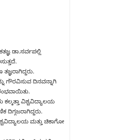
ಕತಜ್ಞ ಡಾ.ಸರ್ವಪಲ್ಲಿ
ುತ್ತದೆ.
 ತಜ್ಞರಾಗಿದ್ದರು.
್ನು ಗೌರವಿಸುವ ದಿನವನ್ನಾಗಿ
 ಆರಂಭವಾಯಿತು.
ು ಕಲ್ಕತ್ತಾ ವಿಶ್ವವಿದ್ಯಾಲಯ
ಣಿಕ ದಿಗ್ಗಜರಾಗಿದ್ದರು.
‌ ವಿಶ್ವವಿದ್ಯಾಲಯ ಮತ್ತು ಚಿಕಾಗೋ