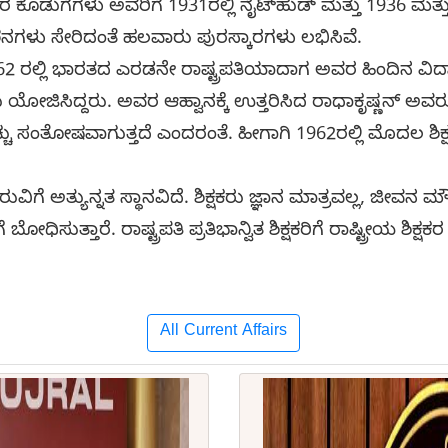
ಕೆ ಅವರ ಕೊಡುಗೆಗಳು ಅವರಿಗೆ 1931ರಲ್ಲಿ ನೈಟ್‌ಹುಡ್ ಮತ್ತು 1936 ಮತ್ತು 
ೇಶನಗಳು ಸೇರಿದಂತೆ ಹಲವಾರು ಪುರಸ್ಕಾರಗಳು ಲಭಿಸಿವೆ.
2 ರಲ್ಲಿ ಭಾರತದ ಎರಡನೇ ರಾಷ್ಟ್ರಪತಿಯಾದಾಗ ಅವರ ಹಿಂದಿನ ವಿದ್ಯಾರ
ೋಜಿಸಿದ್ದರು. ಅವರ ಆಹ್ವಾನಕ್ಕೆ ಉತ್ತರಿಸಿದ ರಾಧಾಕೃಷ್ಣನ್ ಅವರು ನನ
ಚ್ಚು ಸಂತೋಷವಾಗುತ್ತದೆ ಎಂದರಂತೆ. ಹೀಗಾಗಿ 1962ರಲ್ಲಿ ಮೊದಲ ಶಿ
ಿಗೆ ಅತ್ಯುನ್ನತ ಸ್ಥಾನವಿದೆ. ಶಿಕ್ಷಕರು ಜ್ಞಾನ ಮಾತ್ರವಲ್ಲ, ಜೀವನ ಮೌ
ೆ ಬೋಧಿಸುತ್ತಾರೆ. ರಾಷ್ಟ್ರಪತಿ ಪ್ರತಿಭಾನ್ವಿತ ಶಿಕ್ಷಕರಿಗೆ ರಾಷ್ಟ್ರೀಯ ಶಿಕ್ಷಕ
All Current Affairs