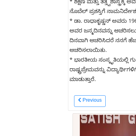
* ಶಿಕ್ಷಣ ಮತ್ತು ತತ್ತ್ವಶಾಸ್ತ್ರಕ್
ನೊಬೆಲ್ ಪ್ರಶಸ್ತಿಗೆ ನಾಮನಿರ್ದ
* ಡಾ. ರಾಧಾಕೃಷ್ಣನ್ ಅವರು 196
ಅವರ ಜನ್ಮದಿನವನ್ನು ಆಚರಿಸಲು ಯ
ದಿನವಾಗಿ ಆಚರಿಸಿದರೆ ನನಗೆ ಹೆ
ಆಚರಿಸಲಾಯಿತು.
* ಭಾರತೀಯ ಸಂಸ್ಕೃತಿಯಲ್ಲಿ ಗುರುವ
ರಾಷ್ಟ್ರಪ್ರೇಮವನ್ನು ವಿದ್ಯಾರ್ಥಿಗಳಿಗ
ಮಾಡುತ್ತಾರೆ.
Previous