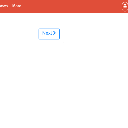
news
More
Next