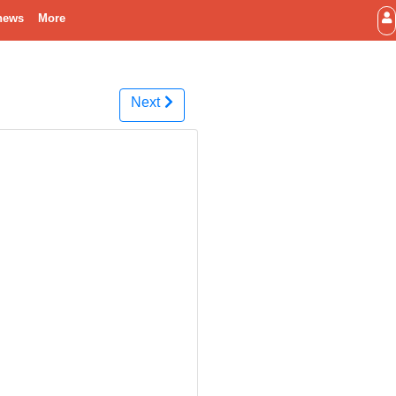
news
More
Next