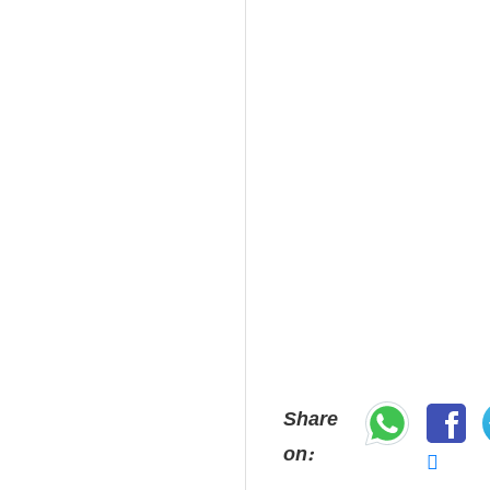
Share
on: