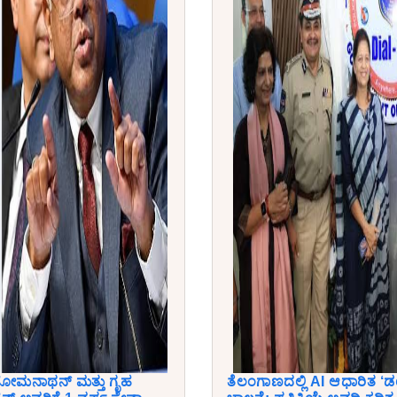
ಿ. ಸೋಮನಾಥನ್ ಮತ್ತು ಗೃಹ
ತೆಲಂಗಾಣದಲ್ಲಿ AI ಆಧಾರಿತ ‘ಡ