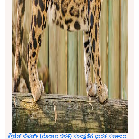
ಕ್ಲೌಡೆಡ್ ಲೆಪರ್ಡ್ (ಮೋಡದ ಚಿರತೆ) ಸಂರಕ್ಷಣೆಗೆ ಭಾರತ ಸರ್ಕಾರದ