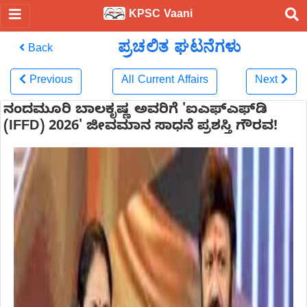
KPSC Vaani
ಪ್ರಚಲಿತ ಘಟನೆಗಳು
Back
Previous
All Current Affairs
Next
ನಂದಮೂರಿ ಬಾಲಕೃಷ್ಣ ಅವರಿಗೆ 'ಐಎಫ್‌ಎಫ್‌ಡಿ
(IFFD) 2026' ಜೀವಮಾನ ಸಾಧನೆ ಪ್ರಶಸ್ತಿ ಗೌರವ!