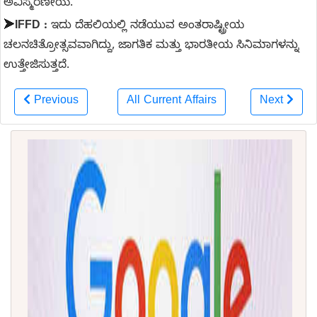
ಅವಿಸ್ಮರಣೀಯ.
➤
IFFD :
ಇದು ದೆಹಲಿಯಲ್ಲಿ ನಡೆಯುವ ಅಂತರಾಷ್ಟ್ರೀಯ
ಚಲನಚಿತ್ರೋತ್ಸವವಾಗಿದ್ದು, ಜಾಗತಿಕ ಮತ್ತು ಭಾರತೀಯ ಸಿನಿಮಾಗಳನ್ನು
ಉತ್ತೇಜಿಸುತ್ತದೆ.
Previous
All Current Affairs
Next