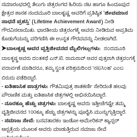
ಸಮಾರಂಭದಲ್ಲಿ ತೆಲುಗು ಚಿತ್ರರಂಗದ ಹಿರಿಯ ನಟ ಹಾಗೂ ಹಿಂದೂಪುರ
ಕ್ಷೇತ್ರದ ಶಾಸಕ ನಂದಮೂರಿ ಬಾಲಕೃಷ್ಣ ಅವರಿಗೆ ಪ್ರತಿಷ್ಠಿತ
'ಜೀವಮಾನ
ಸಾಧನೆ ಪ್ರಶಸ್ತಿ' (Lifetime Achievement Award)
ನೀಡಿ
ಗೌರವಿಸಲಾಯಿತು. ಭಾರತೀಯ ಚಿತ್ರರಂಗಕ್ಕೆ ಅವರು ನೀಡಿರುವ ಅಪ್ರತಿಮ
ಕೊಡುಗೆಯನ್ನು ಪರಿಗಣಿಸಿ ಈ ಉನ್ನತ ಗೌರವವನ್ನು ನೀಡಲಾಗಿದೆ.
➤
ನಂದಮೂರಿ
ಬಾಲಕೃಷ್ಣ ಅವರ ವೃತ್ತಿಜೀವನದ ಮೈಲಿಗಲ್ಲುಗಳು:
ಬಾಲಕೃಷ್ಣ ಅವರು ದಂತಕಥೆ ಎನ್.ಟಿ. ರಾಮರಾವ್ ಅವರ ಪುತ್ರರಾಗಿ ಚಿತ್ರರಂಗಕ್ಕೆ
ಪದಾರ್ಪಣೆ ಮಾಡಿದರೂ, ತಮ್ಮ ಸ್ವಂತ ಪರಿಶ್ರಮದಿಂದ 'ನಟಸಿಂಹ' ಎಂಬ
ಬಿರುದು ಪಡೆದಿದ್ದಾರೆ.
- ಐತಿಹಾಸಿಕ ಪಾತ್ರಗಳು:
ಗೌತಮಿಪುತ್ರ ಶಾತಕರ್ಣಿ ಸೇರಿದಂತೆ ಹಲವು
ಪೌರಾಣಿಕ ಮತ್ತು ಐತಿಹಾಸಿಕ ಚಿತ್ರಗಳಲ್ಲಿ ಅಭಿನಯಿಸಿದ್ದಾರೆ.
- ನೂರಕ್ಕೂ ಹೆಚ್ಚು ಚಿತ್ರಗಳು:
ಬಾಲಕೃಷ್ಣ ಅವರು ಇತ್ತೀಚೆಗಷ್ಟೇ ತಮ್ಮ
ವೃತ್ತಿಜೀವನದ 100ಕ್ಕೂ ಹೆಚ್ಚು ಚಿತ್ರಗಳನ್ನು ಪೂರೈಸಿ ಮುನ್ನುಗ್ಗುತ್ತಿದ್ದಾರೆ.
- ಸಮಾಜ ಸೇವೆ:
ಬಸವತಾರಕಂ ಇಂಡೋ-ಅಮೇರಿಕನ್ ಕ್ಯಾನ್ಸರ್
ಆಸ್ಪತ್ರೆಯ ಮೂಲಕ ಅವರು ಮಾಡುತ್ತಿರುವ ಸಮಾಜ ಸೇವೆ