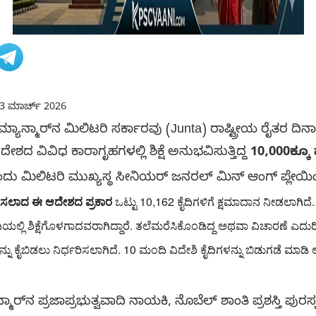
3 ಮಾರ್ಚ್ 2026
್ಯಾನ್ಮಾರ್‌ನ ಮಿಲಿಟರಿ ಸರ್ಕಾರವು (Junta) ರಾಷ್ಟ್ರೀಯ ರೈತರ
ೇಶದ ವಿವಿಧ ಕಾರಾಗೃಹಗಳಲ್ಲಿ ಶಿಕ್ಷೆ ಅನುಭವಿಸುತ್ತಿದ್ದ
10,000ಕ್ಕೂ ಹ
ು ಮಿಲಿಟರಿ ಮುಖ್ಯಸ್ಥ ಸೀನಿಯರ್ ಜನರಲ್ ಮಿನ್ ಆಂಗ್ ಪ್ಲೇಯಿಂಗ
ಿಸಲಾದ ಈ ಆದೇಶದ ಪ್ರಕಾರ
ಒಟ್ಟು 10,162 ಕೈದಿಗಳಿಗೆ ಕ್ಷಮಾದಾನ ನೀಡಲಾಗಿದ
್ಲಿ ಶಿಕ್ಷೆಗೊಳಗಾದವರಾಗಿದ್ದಾರೆ. ತಲೆಮರೆಸಿಕೊಂಡಿದ್ದ ಅಥವಾ ವಿಚಾರಣೆ ಎದುರಿ
ು ಕೈಬಿಡಲು ನಿರ್ಧರಿಸಲಾಗಿದೆ. 10 ಮಂದಿ ವಿದೇಶಿ ಕೈದಿಗಳನ್ನು ಬಿಡುಗಡೆ ಮಾಡ
್ಮಾರ್‌ನ ಪ್ರಜಾಪ್ರಭುತ್ವವಾದಿ ನಾಯಕಿ, ನೊಬೆಲ್ ಶಾಂತಿ ಪ್ರಶಸ್ತಿ ಪುರಸ್