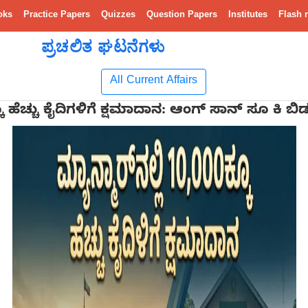
oks
Practice Papers
Quizzes
Question Papers
Institutes
Flash 
ಪ್ರಚಲಿತ ಘಟನೆಗಳು
All Current Affairs
್ಕೂ ಹೆಚ್ಚು ಕೈದಿಗಳಿಗೆ ಕ್ಷಮಾದಾನ: ಆಂಗ್ ಸಾನ್ ಸೂ ಕಿ ಬಿಡ