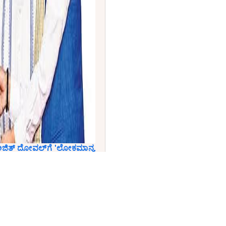
 ಅಜಿತ್ ದೋವಲ್‌ಗೆ 'ಲೋಕಮಾನ್ಯ