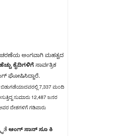
 ದಿನಾಚರಣೆಯ ಅಂಗವಾಗಿ ಮಹತ್ವದ
ೆಚ್ಚು ಕೈದಿಗಳಿಗೆ
ಸಾರ್ವತ್ರಿಕ
್ ಘೋಷಿಸಿದ್ದಾರೆ.
ೆ. ಬಿಡುಗಡೆಯಾದವರಲ್ಲಿ 7,337 ಮಂದಿ
ಸುತ್ತಿದ್ದ ಸುಮಾರು 12,487 ಜನರ
ಿ ಅವರ ದೇಶಗಳಿಗೆ ಗಡಿಪಾರು
ಕೃತೆ
ಆಂಗ್ ಸಾನ್ ಸೂ ಕಿ