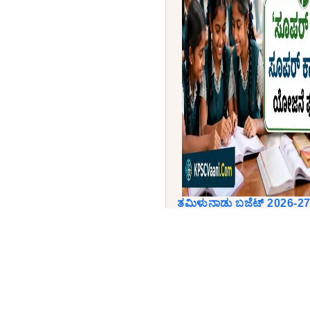
ತಮಿಳುನಾಡು ಬಜೆಟ್ 2026-27: ಶ
ಕೋಟಿ ಹಂಚಿಕೆ | 'ಸೂಪರ್ ಕ್ಲೀ
ಘೋಷಣೆ