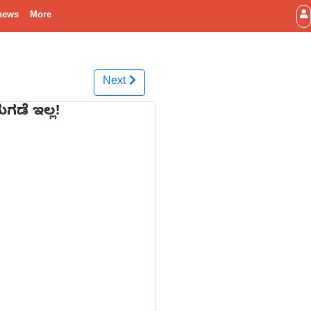
news
More
Next
ುಗಡೆ ಇಲ್ಲ!