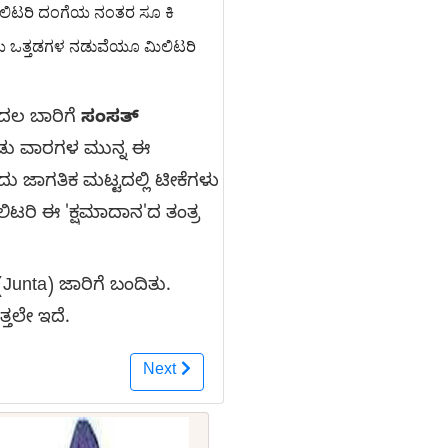
ಲಿಟರಿ ದಂಗೆಯ ನಂತರ ಸೂ ಕಿ
ೀಯ ಒತ್ತಡಗಳ ನಡುವೆಯೂ ಮಿಲಿಟರಿ
ೊದಲ ಬಾರಿಗೆ
ಸಂಸತ್
ಎರಡು ವಾರಗಳ ಮುನ್ನ ಈ
ದು ಜಾಗತಿಕ ಮಟ್ಟದಲ್ಲಿ ಟೀಕೆಗಳು
ಿಟರಿ ಈ 'ಕ್ಷಮಾದಾನ'ದ ತಂತ್ರ
(Junta) ಜಾರಿಗೆ ಬಂದಿತು.
ತಲೇ ಇದೆ.
Next