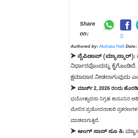
Share
on:
Authored by:
Akshata Halli
Date:
➤
ನೈಪಿಡಾವ್ (ಮ್ಯಾನ್ಮಾರ್):
ಮ
ನಿರ್ಧಾರವೊಂದನ್ನು ಕೈಗೊಂಡಿದೆ. ದ
ಕ್ಷಮಾದಾನ ನೀಡಲಾಗುವುದು ಎಂದ
ಮಾರ್ಚ್ 2, 2026 ರಂದು ಹೊರಡ
➤
ಭಯೋತ್ಪಾದನಾ ನಿಗ್ರಹ ಕಾನೂನಿನ ಅಡಿಯಲ
ಮೇಲಿನ ಪ್ರಚೋದನಾಕಾರಿ ಪ್ರಕರಣಗಳನ್ನ
ಮಾಡಲಾಗುತ್ತಿದೆ.
➤
ಆಂಗ್ ಸಾನ್ ಸೂ ಕಿ:
ಮ್ಯಾನ