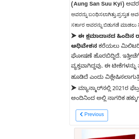
(Aung San Suu Kyi)
ಅವರ ಬ
ಅವರನ್ನು ಬಂಧಿಸಲಾಗಿತ್ತು.
ಪ್ರಸ್ತುತ ಅವ
ಸರ್ಕಾರ ಅವರನ್ನು ಬಿಡುಗಡೆ ಮಾಡಲು ನಿ
➤
ಈ ಕ್ಷಮಾದಾನದ ಹಿಂದಿನ
ಅಧಿವೇಶನ
ಕರೆಯಲು ಮಿಲಿಟರಿ 
ಘೋಷಣೆ ಹೊರಬಿದ್ದಿದೆ. ಇತ್ತೀಚೆ
ವ್ಯಕ್ತವಾಗಿದ್ದವು. ಈ ಟೀಕೆಗಳ
ಹೂಡಿದೆ ಎಂದು ವಿಶ್ಲೇಷಿಸಲಾಗುತ್ತ
➤
ಮ್ಯಾನ್ಮಾರ್‌ನಲ್ಲಿ 2021ರ ಫ
ಅಂದಿನಿಂದ ಅಲ್ಲಿ ನಾಗರಿಕ ಹಕ
Previous