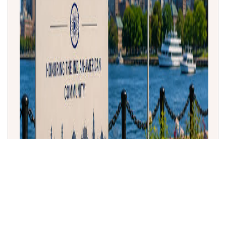
ಮ್ಯಾಸಚೂಸೆಟ್ಸ್ ಮತ್ತು ಬೋಸ್ಟನ್‌ನಲ್ಲಿ ಆಗಸ್ಟ್ 15 'ಇಂಡಿಯಾ ಡೇ'