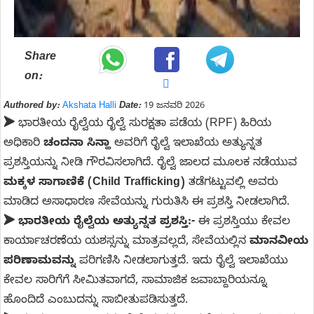
Share
on:
Authored by:
Akshata Halli
Date:
19 ಜನವರಿ 2026
➤
ಭಾರತೀಯ ರೈಲ್ವೆಯ ರೈಲ್ವೆ ಸುರಕ್ಷತಾ ಪಡೆಯ (RPF) ಹಿರಿಯ
ಅಧಿಕಾರಿ
ಚಂದನಾ ಸಿನ್ಹಾ
ಅವರಿಗೆ ರೈಲ್ವೆ ಇಲಾಖೆಯ ಅತ್ಯುನ್ನತ
ಪ್ರಶಸ್ತಿಯನ್ನು ನೀಡಿ ಗೌರವಿಸಲಾಗಿದೆ. ರೈಲ್ವೆ ಜಾಲದ ಮೂಲಕ ನಡೆಯುವ
ಮಕ್ಕಳ ಸಾಗಾಣಿಕೆ (Child Trafficking)
ತಡೆಗಟ್ಟುವಲ್ಲಿ ಅವರು
ಮಾಡಿದ ಅಸಾಧಾರಣ ಸೇವೆಯನ್ನು ಗುರುತಿಸಿ ಈ ಪ್ರಶಸ್ತಿ ನೀಡಲಾಗಿದೆ.
➤ ಭಾರತೀಯ ರೈಲ್ವೆಯ ಅತ್ಯುನ್ನತ ಪ್ರಶಸ್ತಿ:-
ಈ ಪ್ರಶಸ್ತಿಯು ಕೇವಲ
ಕಾರ್ಯಾಚರಣೆಯ ಯಶಸ್ಸನ್ನು ಮಾತ್ರವಲ್ಲದೆ, ಸೇವೆಯಲ್ಲಿನ
ಮಾನವೀಯ
ಪರಿಣಾಮವನ್ನು
ಪರಿಗಣಿಸಿ ನೀಡಲಾಗುತ್ತದೆ. ಇದು ರೈಲ್ವೆ ಇಲಾಖೆಯು
ಕೇವಲ ಸಾರಿಗೆಗೆ ಸೀಮಿತವಾಗದೆ, ಸಾಮಾಜಿಕ ಜವಾಬ್ದಾರಿಯನ್ನೂ
ಹೊಂದಿದೆ ಎಂಬುದನ್ನು ಸಾಬೀತುಪಡಿಸುತ್ತದೆ.