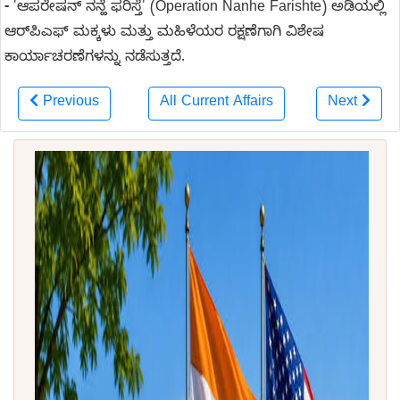
-
'ಆಪರೇಷನ್ ನನ್ಹೆ ಫರಿಸ್ತೆ' (Operation Nanhe Farishte) ಅಡಿಯಲ್ಲಿ
ಆರ್‌ಪಿಎಫ್ ಮಕ್ಕಳು ಮತ್ತು ಮಹಿಳೆಯರ ರಕ್ಷಣೆಗಾಗಿ ವಿಶೇಷ
ಕಾರ್ಯಾಚರಣೆಗಳನ್ನು ನಡೆಸುತ್ತದೆ.
Previous
All Current Affairs
Next