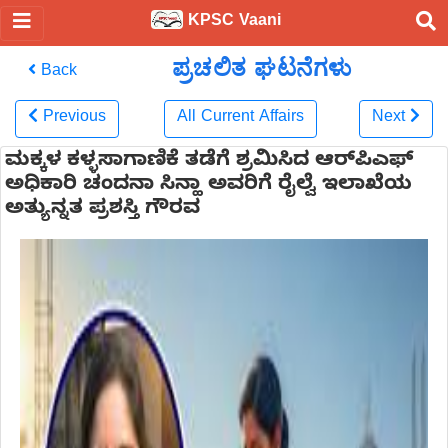
KPSC Vaani
ಪ್ರಚಲಿತ ಘಟನೆಗಳು
Back
Previous
All Current Affairs
Next
ಮಕ್ಕಳ ಕಳ್ಳಸಾಗಾಣಿಕೆ ತಡೆಗೆ ಶ್ರಮಿಸಿದ ಆರ್‌ಪಿಎಫ್
ಅಧಿಕಾರಿ ಚಂದನಾ ಸಿನ್ಹಾ ಅವರಿಗೆ ರೈಲ್ವೆ ಇಲಾಖೆಯ
ಅತ್ಯುನ್ನತ ಪ್ರಶಸ್ತಿ ಗೌರವ