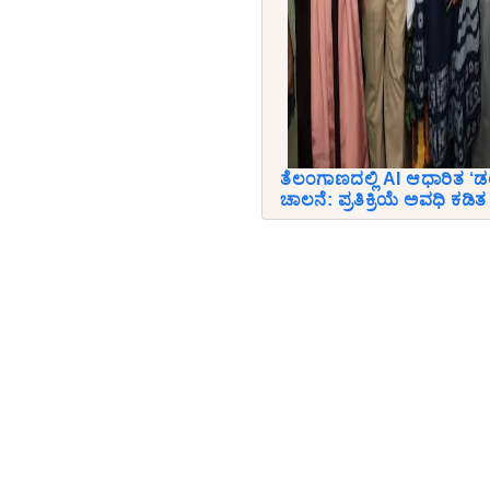
ತೆಲಂಗಾಣದಲ್ಲಿ AI ಆಧಾರಿತ ‘ಡ
ಚಾಲನೆ: ಪ್ರತಿಕ್ರಿಯೆ ಅವಧಿ ಕಡಿತ