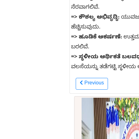
ನೆರವಾಗಲಿವೆ.
=>
ಕೌಶಲ್ಯ ಅಭಿವೃದ್ಧಿ:
ಯುವಜನರಿ
ಹೆಚ್ಚಿಸುವುದು.
=>
ಹೂಡಿಕೆ ಆಕರ್ಷಣೆ:
ಉತ್ತಮ
ಬರಲಿವೆ.
=>
ಸ್ಥಳೀಯ ಆರ್ಥಿಕತೆ ಬಲವರ
ವಲಸೆಯನ್ನು ತಡೆಗಟ್ಟಿ ಸ್ಥಳೀಯ
Previous