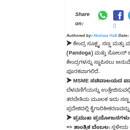
Share
on:
Authored by:
Akshata Halli
Date:
➤
ಕೇಂದ್ರ ಸೂಕ್ಷ್ಮ, ಸಣ್ಣ 
(Pandoga)
ಮತ್ತು ಸೋಲನ್ ಜ
ಕೇಂದ್ರಗಳನ್ನು ಸ್ಥಾಪಿಸಲು ಅನು
ಪೂರಕವಾಗಲಿದೆ.
➤ MSME ಸಚಿವಾಲಯದ ಪಾತ
ಬೆಳವಣಿಗೆಯನ್ನು ಉತ್ತೇಜಿಸುವಲ್ಲ
ತರಬೇತಿಯ ಮೂಲಕ ಇದು ಸಣ್ಣ ಉದ
ಪ್ರದೇಶದಲ್ಲಿ ಕೈಗಾರಿಕೀಕರಣವನ್ನ
➤ ಪ್ರಮುಖ ಪ್ರಯೋಜನಗಳು
=>
ತಾಂತ್ರಿಕ ಬೆಂಬಲ:
ಸ್ಥಳೀಯ ಕ