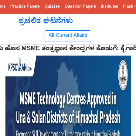
oks
Practice Papers
Quizzes
Question Papers
Institutes
Flash 
ಪ್ರಚಲಿತ ಘಟನೆಗಳು
All Current Affairs
ು ಹೊಸ MSME ತಂತ್ರಜ್ಞಾನ ಕೇಂದ್ರಗಳ ಕೊಡುಗೆ: ಕೈಗಾರ