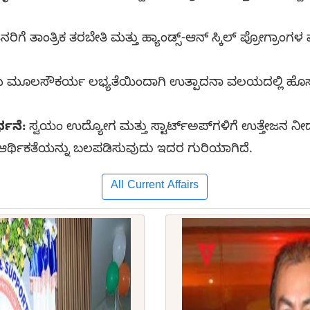
ಗೆ ತಾಂತ್ರಿಕ ತರಬೇತಿ ಮತ್ತು ಹ್ಯಾಂಡ್ಸ್-ಆನ್ ಸ್ಕಿಲ್ ಪ್ರೋಗ್ರ
 ಮೂಲಸೌಕರ್ಯ ಲಭ್ಯತೆಯಿಂದಾಗಿ ಉತ್ಪಾದನಾ ವಲಯದಲ್ಲಿ ಹೊಸ ಹೂ
್ಧನೆ:
ಸ್ವಯಂ ಉದ್ಯೋಗ ಮತ್ತು ಸ್ಟಾರ್ಟ್‌ಅಪ್‌ಗಳಿಗೆ ಉತ್ತೇಜನ 
 ಆರ್ಥಿಕತೆಯನ್ನು ಬಲಪಡಿಸುವುದು ಇದರ ಗುರಿಯಾಗಿದೆ.
All Current Affairs