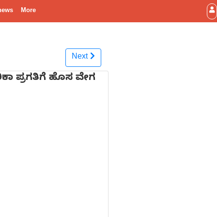
news
More
Next
ಿಕಾ ಪ್ರಗತಿಗೆ ಹೊಸ ವೇಗ