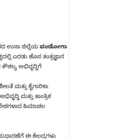
ಶದ ಉನಾ ಜಿಲ್ಲೆಯ
ಪಂಡೋಗಾ
ಚದಲ್ಲಿ ಎರಡು ಹೊಸ ತಂತ್ರಜ್ಞಾನ
ೌಶಲ್ಯ ಅಭಿವೃದ್ಧಿಗೆ
ತೆ ಮತ್ತು ಕೈಗಾರಿಕಾ
ವೃದ್ಧಿ ಮತ್ತು ತಾಂತ್ರಿಕ
ಪ್ರದೇಶಗಳಾದ ಹಿಮಾಚಲ
 ಸುಧಾರಣೆಗೆ ಈ ಕೇಂದ್ರಗಳು