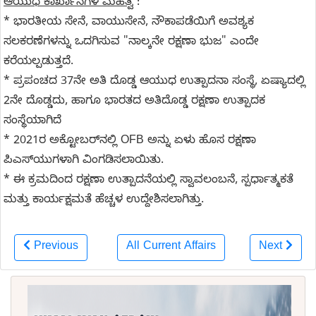
ಆಯುಧ ಕಾರ್ಖಾನೆಗಳ ಮಹತ್ವ
:
* ಭಾರತೀಯ ಸೇನೆ, ವಾಯುಸೇನೆ, ನೌಕಾಪಡೆಯಿಗೆ ಅವಶ್ಯಕ
ಸಲಕರಣೆಗಳನ್ನು ಒದಗಿಸುವ "ನಾಲ್ಕನೇ ರಕ್ಷಣಾ ಭುಜ" ಎಂದೇ
ಕರೆಯಲ್ಪಡುತ್ತದೆ.
* ಪ್ರಪಂಚದ 37ನೇ ಅತಿ ದೊಡ್ಡ ಆಯುಧ ಉತ್ಪಾದನಾ ಸಂಸ್ಥೆ, ಏಷ್ಯಾದಲ್ಲಿ
2ನೇ ದೊಡ್ಡದು, ಹಾಗೂ ಭಾರತದ ಅತಿದೊಡ್ಡ ರಕ್ಷಣಾ ಉತ್ಪಾದಕ
ಸಂಸ್ಥೆಯಾಗಿದೆ
* 2021ರ ಅಕ್ಟೋಬರ್‌ನಲ್ಲಿ OFB ಅನ್ನು ಏಳು ಹೊಸ ರಕ್ಷಣಾ
ಪಿಎಸ್‌ಯುಗಳಾಗಿ ವಿಂಗಡಿಸಲಾಯಿತು.
* ಈ ಕ್ರಮದಿಂದ ರಕ್ಷಣಾ ಉತ್ಪಾದನೆಯಲ್ಲಿ ಸ್ವಾವಲಂಬನೆ, ಸ್ಪರ್ಧಾತ್ಮಕತೆ
ಮತ್ತು ಕಾರ್ಯಕ್ಷಮತೆ ಹೆಚ್ಚಳ ಉದ್ದೇಶಿಸಲಾಗಿತ್ತು.
Previous
All Current Affairs
Next