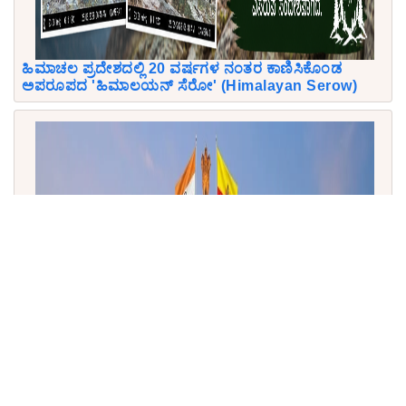
ಹಿಮಾಚಲ ಪ್ರದೇಶದಲ್ಲಿ 20 ವರ್ಷಗಳ ನಂತರ ಕಾಣಿಸಿಕೊಂಡ
ಅಪರೂಪದ 'ಹಿಮಾಲಯನ್ ಸೆರೋ' (Himalayan Serow)