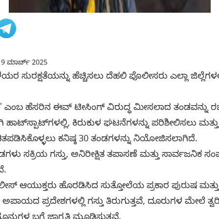
9 ಮಾರ್ಚ್ 2025
ಯರ ಸುರಕ್ಷತೆಯನ್ನು ಹೆಚ್ಚಿಸಲು ದೆಹಲಿ ಪೊಲೀಸರು ಎಲ್ಲಾ ಜಿಲ್ಲೆಗಳಲ್ಲ
' ಎಂಬ ಹೆಸರಿನ ಈವ್ ಟೀಸಿಂಗ್ ವಿರುದ್ಧ ಮೀಸಲಾದ ತಂಡವನ್ನು ರಚಿಸಿದ
ಾಟ್‌ಸ್ಪಾಟ್‌ಗಳಲ್ಲಿ, ಕಿರುಕುಳ ಘಟನೆಗಳನ್ನು ಪರಿಶೀಲಿಸಲು ಮತ್ತು 
ತಪಡಿಸಿಕೊಳ್ಳಲು ಕನಿಷ್ಠ 30 ತಂಡಗಳನ್ನು ನಿಯೋಜಿಸಲಾಗಿದೆ.
ಳು ಸಕ್ರಿಯ ಗಸ್ತು, ಅನಿರೀಕ್ಷಿತ ತಪಾಸಣೆ ಮತ್ತು ಸಾರ್ವಜನಿಕ ಸ
ೆ.
ಲೀಸ್ ಆಯುಕ್ತರು ಹೊರಡಿಸಿದ ಸುತ್ತೋಲೆಯ ಪ್ರಕಾರ ಪುರುಷ ಮತ್ತು
ಾಯದ ಪ್ರದೇಶಗಳಲ್ಲಿ ಗಸ್ತು ತಿರುಗುತ್ತವೆ, ದೂರುಗಳ ಮೇಲೆ ತ್ವರಿ
ೂನುಗಳ ಬಗ್ಗೆ ಜಾಗೃತಿ ಮೂಡಿಸುತ್ತವೆ.