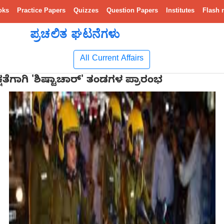
oks
Practice Papers
Quizzes
Question Papers
Institutes
Flash 
ಪ್ರಚಲಿತ ಘಟನೆಗಳು
All Current Affairs
ಷತೆಗಾಗಿ 'ಶಿಷ್ಟಾಚಾರ್' ತಂಡಗಳ ಪ್ರಾರಂಭ