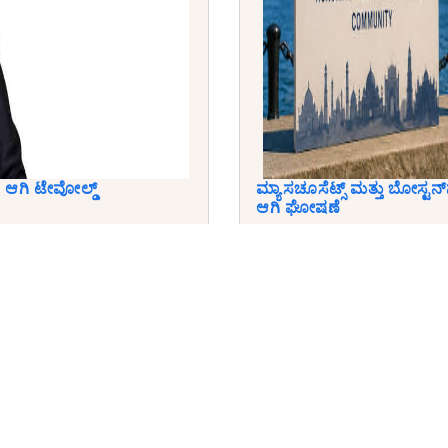
ಆಗಿ ಟೇವೋಲ್ಡ್
ಮ್ಯಾಸಚೂಸೆಟ್ಸ್ ಮತ್ತು ಬೋಸ್ಟನ್
ಆಗಿ ಘೋಷಣೆ