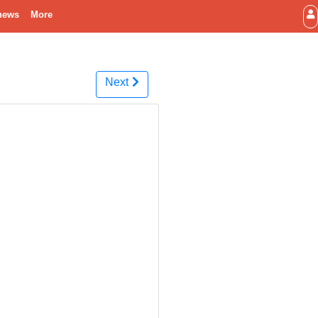
news
More
Next