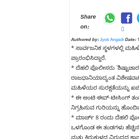
Share
on:
Authored by:
Jyoti Angadi
Date:
1
* ಸಾರ್ವಜನಿಕ ಸ್ಥಳಗಳಲ್ಲಿ ಮಹಿಳೆ
ಪ್ರಾರಂಭಿಸಿದ್ದಾರೆ.
* ದೆಹಲಿ ಪೊಲೀಸರು 'ಶಿಷ್ಟಾಚಾರ
ರಾಜಧಾನಿಯಾದ್ಯಂತ ವಿಶೇಷವಾಗಿ ಹ
ಮಹಿಳೆಯರ ಸುರಕ್ಷತೆಯನ್ನು ಖಚಿ
* ಈ ಆಂಟಿ-ಈವ್-ಟೀಸಿಂಗ್ ತಂಡಗ
ನಿಗ್ರಹಿಸುವ ಗುರಿಯನ್ನು ಹೊಂದಿವ
* ಮಾರ್ಚ್ 8 ರಂದು ದೆಹಲಿ ಪೊ
ಒಳಗೊಂಡ ಈ ತಂಡಗಳು ಹೆಚ್ಚಿನ ಅಪ
ಮತ್ತು ಕಿರುಕುಳದ ವಿರುದ್ಧದ ಕಾನ