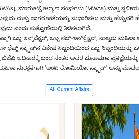
(RWAs), ಮಾರುಕಟ್ಟೆ ಕಲ್ಯಾಣ ಸಂಘಗಳು (MWAs) ಮತ್ತು ಸ್ಥಳ
ದು ಮತ್ತು ಜಾಗರೂಕತೆಯನ್ನು ಸುಧಾರಿಸಲು ಮತ್ತು ಹೆಚ್ಚುವರಿ
ವುದು ಎಂದು ಸುತ್ತೋಲೆಯಲ್ಲಿ ತಿಳಿಸಲಾಗಿದೆ.
್ಕಾಗಿ ಒಬ್ಬ ಇನ್ಸ್‌ಪೆಕ್ಟರ್, ಒಬ್ಬ ಸಬ್-ಇನ್‌ಸ್ಪೆಕ್ಟರ್, ನಾಲ್ವರು ಮಹ
ೆಫ್ಟ್ ಸ್ಕ್ವಾಡ್‌ನ ವಿಶೇಷ ಸಿಬ್ಬಂದಿಯಿಂದ ಒಬ್ಬ ಸಿಬ್ಬಂದಿಯನ್ನು ಒ
ಲ್ಲಿ ಬಿಜೆಪಿ ಅಧಿಕಾರಕ್ಕೆ ಬಂದ ನಂತರ ಅದರ ಚುನಾವಣಾ ಪ್ರತಿಜ್ಞೆಯ
ಹಿಳಾ ಸುರಕ್ಷತೆಗಾಗಿ 'ಆಂಟಿ ರೋಮಿಯೋ ಸ್ಕ್ವಾಡ್' ಅನ್ನು ಮೊದಲು 
All Current Affairs