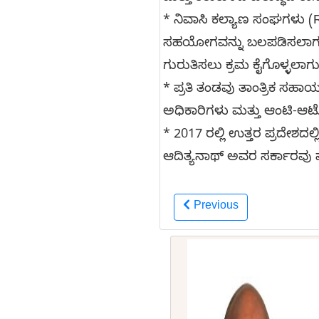
* ನಿವಾಸಿ ಕಲ್ಯಾಣ ಸಂಘಗಳು 
ಸಹಯೋಗವನ್ನು ಬಲಪಡಿಸಲಾಗುವು
ಗುರುತಿಸಲು ಕ್ರಮ ಕೈಗೊಳ್ಳಲಾಗು
* ಪ್ರತಿ ತಂಡವು ತಾಂತ್ರಿಕ ಸಹಾಯಕ
ಅಧಿಕಾರಿಗಳು ಮತ್ತು ಆಂಟಿ-ಆಟೋ ಥ
* 2017 ರಲ್ಲಿ ಉತ್ತರ ಪ್ರದೇಶದ
ಆದಿತ್ಯನಾಥ್ ಅವರ ಸರ್ಕಾರವು ಮ
Previous