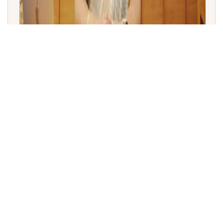
COSPAR ವಿಕ್ರಮ್ ಸಾರಾಭಾಯಿ ಪದಕ 2026: ಪ್ರೊ. ಅನ್ನಪೂರ್ಣಿ
ಸುಬ್ರಮಣ್ಯಂಗೆ ಪ್ರತಿಷ್ಠಿತ ಪ್ರಶಸ್ತಿ