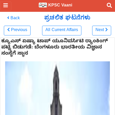
KPSC Vaani
ಪ್ರಚಲಿತ ಘಟನೆಗಳು
Back
Previous
All Current Affairs
Next
ಕ್ಯೂಎಸ್ ಏಷ್ಯಾ ಟಾಪ್ ಯೂನಿವರ್ಸಿಟಿ ರ‍್ಯಾಂಕಿಂಗ್‌
ಪಟ್ಟಿ ಬಿಡುಗಡೆ: ಬೆಂಗಳೂರು ಭಾರತೀಯ ವಿಜ್ಞಾನ
ಸಂಸ್ಥೆಗೆ ಸ್ಥಾನ