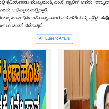
ೆಯಲ್ಲಿ ತಮಿಳುನಾಡು ಮುಖ್ಯಮಂತ್ರಿ ಎಂ.ಕೆ. ಸ್ಟಾಲಿನ್ ಅವರು "ರಾ
ಂದು ಅಭಿಪ್ರಾಯಪಟ್ಟಿದ್ದಾರೆ.
ಕ್ಕೆ ಸಂಬಂಧಿಸಿದಂತೆ ರಾಜ್ಯಪಾಲರ ನಡವಳಿಕೆಯನ್ನು ಪ್ರಶ್ನಿಸಿ
ಸರ್
ಲು ಚಿಂತನೆ ನಡೆಸುತ್ತಿದೆ.
All Current Affairs