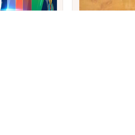
: ಭಾರತಕ್ಕೆ 4ನೇ ಸ್ಥಾನ
GSI ನ ಪ್ರಥಮ ಮಹಿಳಾ ಡೈರೆಕ್
ಅಗ್ಲಾವೆ ಅಧಿಕಾರ ಸ್ವೀಕಾರ