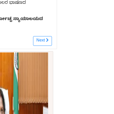
ಜ್ಯಪಾಲರ ಭಾಷಣದ
ವೋಚ್ಚ ನ್ಯಾಯಾಲಯದ
Next