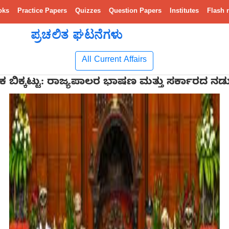
oks
Practice Papers
Quizzes
Question Papers
Institutes
Flash 
ಪ್ರಚಲಿತ ಘಟನೆಗಳು
All Current Affairs
ಿಕ ಬಿಕ್ಕಟ್ಟು: ರಾಜ್ಯಪಾಲರ ಭಾಷಣ ಮತ್ತು ಸರ್ಕಾರದ ನ