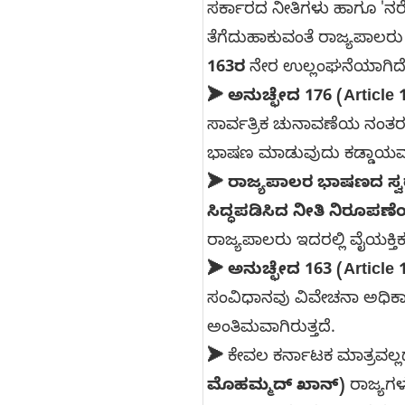
ಸರ್ಕಾರದ ನೀತಿಗಳು ಹಾಗೂ 'ನರ
ತೆಗೆದುಹಾಕುವಂತೆ ರಾಜ್ಯಪಾಲರು 
163ರ
ನೇರ ಉಲ್ಲಂಘನೆಯಾಗಿದೆ 
➤
ಅನುಚ್ಛೇದ 176 (Article 
ಸಾರ್ವತ್ರಿಕ ಚುನಾವಣೆಯ ನಂ
ಭಾಷಣ ಮಾಡುವುದು ಕಡ್ಡಾಯವಾ
➤
ರಾಜ್ಯಪಾಲರ ಭಾಷಣದ ಸ್
ಸಿದ್ಧಪಡಿಸಿದ ನೀತಿ ನಿರೂಪಣೆಯ
ರಾಜ್ಯಪಾಲರು ಇದರಲ್ಲಿ ವೈಯಕ್ತ
➤
ಅನುಚ್ಛೇದ 163 (Article 
ಸಂವಿಧಾನವು ವಿವೇಚನಾ ಅಧಿಕಾ
ಅಂತಿಮವಾಗಿರುತ್ತದೆ.
➤
ಕೇವಲ ಕರ್ನಾಟಕ ಮಾತ್ರವಲ್ಲದೆ
ಮೊಹಮ್ಮದ್ ಖಾನ್)
ರಾಜ್ಯಗಳ