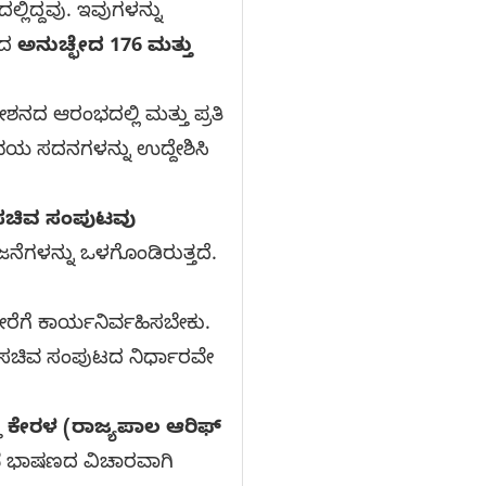
ಿದ್ದವು. ಇವುಗಳನ್ನು
ನದ
ಅನುಚ್ಛೇದ 176 ಮತ್ತು
ನದ ಆರಂಭದಲ್ಲಿ ಮತ್ತು ಪ್ರತಿ
 ಸದನಗಳನ್ನು ಉದ್ದೇಶಿಸಿ
 ಸಚಿವ ಸಂಪುಟವು
ೆಗಳನ್ನು ಒಳಗೊಂಡಿರುತ್ತದೆ.
ೆಗೆ ಕಾರ್ಯನಿರ್ವಹಿಸಬೇಕು.
 ಸಚಿವ ಸಂಪುಟದ ನಿರ್ಧಾರವೇ
ು
ಕೇರಳ (ರಾಜ್ಯಪಾಲ ಆರಿಫ್
ವೆ ಭಾಷಣದ ವಿಚಾರವಾಗಿ