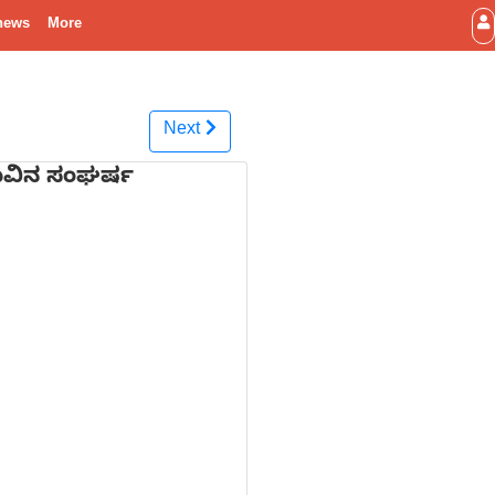
news
More
Next
ಡುವಿನ ಸಂಘರ್ಷ