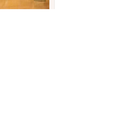
ಟರ್ ಜನರಲ್ ಆಗಿ ವರ್ಷಾ ಅಶೋಕ್