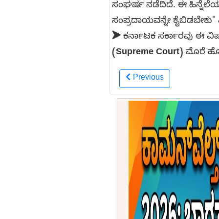
ಸಂಘರ್ಷ ನಡೆದಿದೆ. ಈ ಹಿನ್ನೆಲ
ಸಂಪ್ರದಾಯವನ್ನೇ ಕೈಬಿಡಬೇಕು" ಎ
➤
ಕರ್ನಾಟಕ ಸರ್ಕಾರವು ಈ ವಿಷಯ
(Supreme Court)
ಮೊರೆ ಹೋಗ
Previous