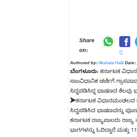
Share
on:
Authored by:
Akshata Halli
Date:
ಬೆಂಗಳೂರು:
ಕರ್ನಾಟಕ ವಿಧಾ
ಸಾಂವಿಧಾನಿಕ ಚರ್ಚೆಗೆ ಗ್ರಾಸವ
ಸಿದ್ಧಪಡಿಸಿದ್ದ ಭಾಷಣದ ಕೆಲವು 
➤
ಕರ್ನಾಟಕ ವಿಧಾನಮಂಡಲದ ಜ
ಸಿದ್ಧಪಡಿಸಿದ ಭಾಷಣವನ್ನು ಪೂರ್
ಕರ್ನಾಟಕ ರಾಜ್ಯಪಾಲರು ರಾಜ್
ಭಾಗಗಳನ್ನು ಓದಿದ್ದಾರೆ ಮತ್ತು 11