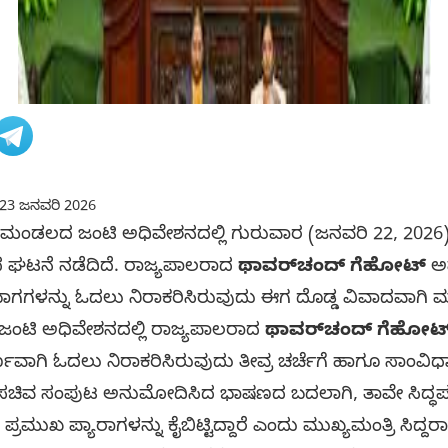
23 ಜನವರಿ 2026
ನಮಂಡಲದ ಜಂಟಿ ಅಧಿವೇಶನದಲ್ಲಿ ಗುರುವಾರ (ಜನವರಿ 22, 20
ಾದ ಘಟನೆ ನಡೆದಿದೆ. ರಾಜ್ಯಪಾಲರಾದ
ಥಾವರ್‌ಚಂದ್ ಗೆಹೋಟ್
ಅವ
ಭಾಗಗಳನ್ನು ಓದಲು ನಿರಾಕರಿಸಿರುವುದು ಈಗ ದೊಡ್ಡ ವಿವಾದವಾಗಿ ಮಾರ
ಂಟಿ ಅಧಿವೇಶನದಲ್ಲಿ ರಾಜ್ಯಪಾಲರಾದ
ಥಾವರ್‌ಚಂದ್ ಗೆಹೋಟ
ಣವಾಗಿ ಓದಲು ನಿರಾಕರಿಸಿರುವುದು ತೀವ್ರ ಚರ್ಚೆಗೆ ಹಾಗೂ ಸಾಂವಿಧಾನಿಕ
ಯ ಸಚಿವ ಸಂಪುಟ ಅನುಮೋದಿಸಿದ ಭಾಷಣದ ಬದಲಾಗಿ, ತಾವೇ ಸಿದ್ಧಪಡ
 ಪ್ರಮುಖ ಪ್ಯಾರಾಗಳನ್ನು ಕೈಬಿಟ್ಟಿದ್ದಾರೆ ಎಂದು ಮುಖ್ಯಮಂತ್ರಿ ಸಿದ್