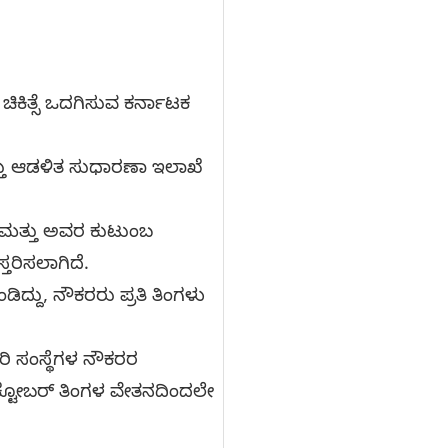
ಕಿತ್ಸೆ ಒದಗಿಸುವ ಕರ್ನಾಟಕ
್ತು ಆಡಳಿತ ಸುಧಾರಣಾ ಇಲಾಖೆ
ಿ ಮತ್ತು ಅವರ ಕುಟುಂಬ
ತರಿಸಲಾಗಿದೆ.
ದ್ದು, ನೌಕರರು ಪ್ರತಿ ತಿಂಗಳು
ಾರಿ ಸಂಸ್ಥೆಗಳ ನೌಕರರ
 ಅಕ್ಟೋಬರ್ ತಿಂಗಳ ವೇತನದಿಂದಲೇ