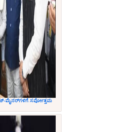
್ಯಾಟ್-ಮೈನರ್‌ಗಳಿಗೆ ಸರ್ವೋತ್ತಮ