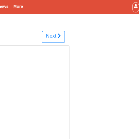
news
More
Next