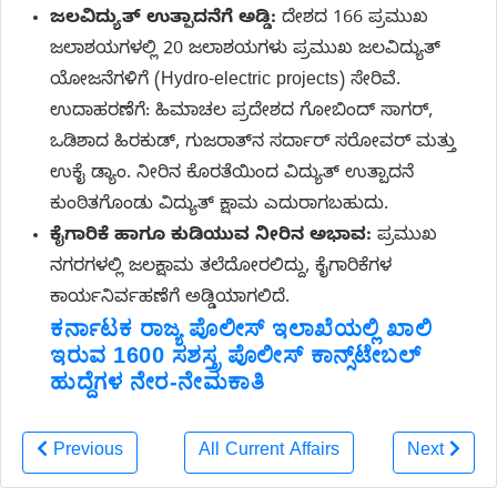
ಜಲವಿದ್ಯುತ್ ಉತ್ಪಾದನೆಗೆ ಅಡ್ಡಿ:
ದೇಶದ 166 ಪ್ರಮುಖ
ಜಲಾಶಯಗಳಲ್ಲಿ 20 ಜಲಾಶಯಗಳು ಪ್ರಮುಖ ಜಲವಿದ್ಯುತ್
ಯೋಜನೆಗಳಿಗೆ (Hydro-electric projects) ಸೇರಿವೆ.
ಉದಾಹರಣೆಗೆ: ಹಿಮಾಚಲ ಪ್ರದೇಶದ ಗೋಬಿಂದ್ ಸಾಗರ್,
ಒಡಿಶಾದ ಹಿರಕುಡ್, ಗುಜರಾತ್‌ನ ಸರ್ದಾರ್ ಸರೋವರ್ ಮತ್ತು
ಉಕೈ ಡ್ಯಾಂ. ನೀರಿನ ಕೊರತೆಯಿಂದ ವಿದ್ಯುತ್ ಉತ್ಪಾದನೆ
ಕುಂಠಿತಗೊಂಡು ವಿದ್ಯುತ್ ಕ್ಷಾಮ ಎದುರಾಗಬಹುದು.
ಕೈಗಾರಿಕೆ ಹಾಗೂ ಕುಡಿಯುವ ನೀರಿನ ಅಭಾವ:
ಪ್ರಮುಖ
ನಗರಗಳಲ್ಲಿ ಜಲಕ್ಷಾಮ ತಲೆದೋರಲಿದ್ದು, ಕೈಗಾರಿಕೆಗಳ
ಕಾರ್ಯನಿರ್ವಹಣೆಗೆ ಅಡ್ಡಿಯಾಗಲಿದೆ.
ಕರ್ನಾಟಕ ರಾಜ್ಯ ಪೊಲೀಸ್ ಇಲಾಖೆಯಲ್ಲಿ ಖಾಲಿ
ಇರುವ 1600 ಸಶಸ್ತ್ರ ಪೊಲೀಸ್ ಕಾನ್ಸ್‌ಟೇಬಲ್
ಹುದ್ದೆಗಳ ನೇರ-ನೇಮಕಾತಿ
Previous
All Current Affairs
Next