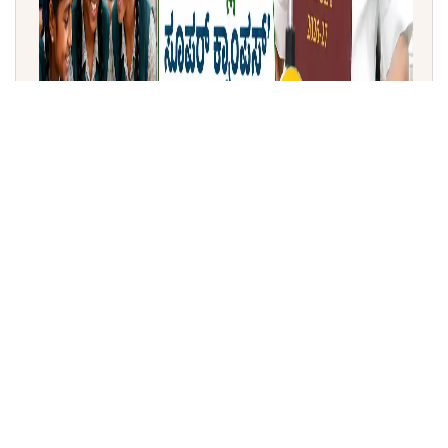
ತಮಿಳುನಾಡು ಬಜೆಟ್ 2026-27: ಶಾಲಾ ಶಿಕ್ಷಣಕ್ಕೆ ₹44,527 ಕೋಟಿ
ಹಂಚಿಕೆ | 'ಸೂಪರ್ ಕ್ಲೀನ್, ಸೂಪರ್ ಕ್ಯಾಂಪಸ್' ಯೋಜನೆ ಘೋಷಣೆ