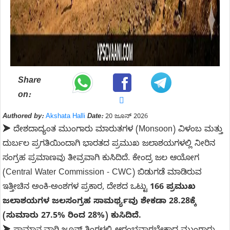
Share
on:
Authored by:
Akshata Halli
Date:
20 ಜೂನ್ 2026
➤ ದೇಶದಾದ್ಯಂತ ಮುಂಗಾರು ಮಾರುತಗಳ (Monsoon) ವಿಳಂಬ ಮತ್ತು
ದುರ್ಬಲ ಪ್ರಗತಿಯಿಂದಾಗಿ ಭಾರತದ ಪ್ರಮುಖ ಜಲಾಶಯಗಳಲ್ಲಿ ನೀರಿನ
ಸಂಗ್ರಹ ಪ್ರಮಾಣವು ತೀವ್ರವಾಗಿ ಕುಸಿದಿದೆ. ಕೇಂದ್ರ ಜಲ ಆಯೋಗ
(Central Water Commission - CWC) ಬಿಡುಗಡೆ ಮಾಡಿರುವ
ಇತ್ತೀಚಿನ ಅಂಕಿ-ಅಂಶಗಳ ಪ್ರಕಾರ, ದೇಶದ ಒಟ್ಟು
166 ಪ್ರಮುಖ
ಜಲಾಶಯಗಳ ಜಲಸಂಗ್ರಹ ಸಾಮರ್ಥ್ಯವು ಶೇಕಡಾ 28.28ಕ್ಕೆ
(ಸುಮಾರು 27.5% ರಿಂದ 28%) ಕುಸಿದಿದೆ.