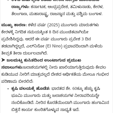
ಕಳೆದ ವರ್ಷಕ್ಕಿಂತ ಕಡಿಮೆ ನೀರಿನ ಸಂಗ್ರಹ ಹೊಂದಿರುವ
ರಾಜ್ಯಗಳು:
ಕರ್ನಾಟಕ, ಆಂಧ್ರಪ್ರದೇಶ, ತಮಿಳುನಾಡು, ಕೇರಳ,
ತೆಲಂಗಾಣ, ಮಹಾರಾಷ್ಟ್ರ, ರಾಜಸ್ಥಾನ ಮತ್ತು ಪಶ್ಚಿಮ ಬಂಗಾಳ.
ಮುಖ್ಯ ಕಾರಣ:
ಕಳೆದ ವರ್ಷ (2025) ಮುಂಗಾರು ಮಾರುತಗಳು
ಕೇರಳಕ್ಕೆ ನಿಗದಿತ ಸಮಯಕ್ಕಿಂತ 8 ದಿನ ಮುಂಚಿತವಾಗಿಯೇ
ಪ್ರವೇಶಿಸಿದ್ದವು. ಆದರೆ ಈ ವರ್ಷ ಮುಂಗಾರು ಪ್ರವೇಶ 3 ದಿನ
ತಡವಾಗಿದ್ದಲ್ಲದೆ, ಎಲ್‌ನಿನೋ (El Nino) ಪ್ರಭಾವದಿಂದಾಗಿ ಮಳೆಯ
ತೀವ್ರತೆ ತೀರಾ ದುರ್ಬಲವಾಗಿದೆ.
➤
ಜಲಮಟ್ಟ ಕುಸಿತದಿಂದ ಉಂಟಾಗುವ ಪ್ರಮುಖ
ಸವಾಲುಗಳು:
ಜಲಾಶಯಗಳಲ್ಲಿ ನೀರು ಖಾಲಿಯಾಗುತ್ತಿರುವುದು ಕೇವಲ
ಕುಡಿಯುವ ನೀರಿಗೆ ಮಾತ್ರವಲ್ಲದೆ ದೇಶದ ಆರ್ಥಿಕತೆಯ ಮೇಲೂ ಗಂಭೀರ
ಪರಿಣಾಮ ಬೀರಲಿದೆ:
ಕೃಷಿ ವಲಯಕ್ಕೆ ಹೊಡೆತ:
ಭಾರತದ ಶೇ. 60ಕ್ಕೂ ಹೆಚ್ಚು ಕೃಷಿ
ಭೂಮಿ ಮುಂಗಾರು ಮತ್ತು ಜಲಾಶಯಗಳ ನೀರಾವರಿಯನ್ನೇ
ನಂಬಿಕೊಂಡಿದೆ. ನೀರಿನ ಕೊರತೆಯಿಂದಾಗಿ ಮುಂಗಾರು ಹಂಗಾಮಿನ
ಬಿತ್ತನೆ ಕಾರ್ಯ ಕುಂಠಿತಗೊಳ್ಳುವ ಸಾಧ್ಯತೆ ಇದೆ.