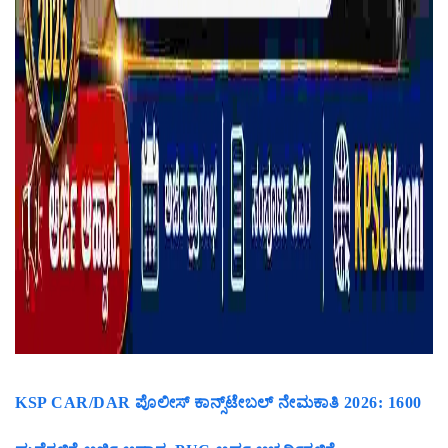
KSP CAR/DAR ಪೊಲೀಸ್ ಕಾನ್ಸ್‌ಟೇಬಲ್ ನೇಮಕಾತಿ 2026: 1600