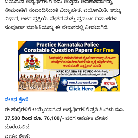
ಬಯಸುವ ಅಭ್ಯರ್ಥಿಗಳಿಗೆ ಇದು ಉತ್ತಮ ಅವಕಾಶವಾಗಿದ್ದು,
ನೇಮಕಾತಿಗೆ ಸಂಬಂಧಿಸಿದಂತೆ ವಿದ್ಯಾರ್ಹತೆ, ವಯೋಮಿತಿ, ಆಯ್ಕೆ
ವಿಧಾನ, ಅರ್ಜಿ ಪ್ರಕ್ರಿಯೆ, ವೇತನ ಮತ್ತು ಪ್ರಮುಖ ದಿನಾಂಕಗಳ
ಸಂಪೂರ್ಣ ಮಾಹಿತಿಯನ್ನು ಈ ಲೇಖನದಲ್ಲಿ ನೀಡಲಾಗಿದೆ.
ವೇತನ ಶ್ರೇಣಿ
ಈ ಹುದ್ದೆಗಳಿಗೆ ಆಯ್ಕೆಯಾಗುವ ಅಭ್ಯರ್ಥಿಗಳಿಗೆ ಪ್ರತಿ ತಿಂಗಳು
ರೂ.
37,500 ರಿಂದ ರೂ. 76,100/-
ವರೆಗೆ ಆಕರ್ಷಕ ವೇತನ
ದೊರೆಯಲಿದೆ.
ವೇತನ ಶ್ರೇಣಿ: