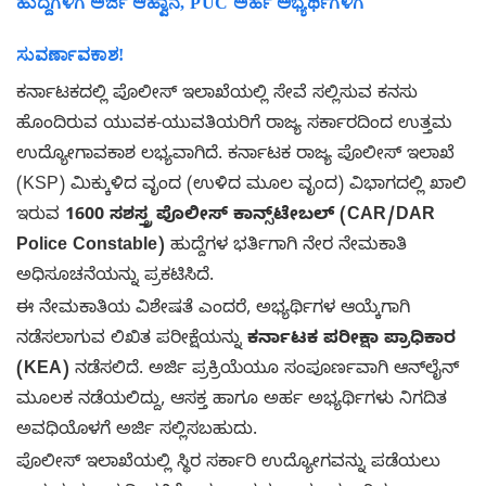
ಹುದ್ದೆಗಳಿಗೆ ಅರ್ಜಿ ಆಹ್ವಾನ, PUC ಅರ್ಹ ಅಭ್ಯರ್ಥಿಗಳಿಗೆ
ಸುವರ್ಣಾವಕಾಶ!
ಕರ್ನಾಟಕದಲ್ಲಿ ಪೊಲೀಸ್ ಇಲಾಖೆಯಲ್ಲಿ ಸೇವೆ ಸಲ್ಲಿಸುವ ಕನಸು
ಹೊಂದಿರುವ ಯುವಕ-ಯುವತಿಯರಿಗೆ ರಾಜ್ಯ ಸರ್ಕಾರದಿಂದ ಉತ್ತಮ
ಉದ್ಯೋಗಾವಕಾಶ ಲಭ್ಯವಾಗಿದೆ. ಕರ್ನಾಟಕ ರಾಜ್ಯ ಪೊಲೀಸ್ ಇಲಾಖೆ
(KSP) ಮಿಕ್ಕುಳಿದ ವೃಂದ (ಉಳಿದ ಮೂಲ ವೃಂದ) ವಿಭಾಗದಲ್ಲಿ ಖಾಲಿ
ಇರುವ
1600 ಸಶಸ್ತ್ರ ಪೊಲೀಸ್ ಕಾನ್ಸ್‌ಟೇಬಲ್ (CAR/DAR
Police Constable)
ಹುದ್ದೆಗಳ ಭರ್ತಿಗಾಗಿ ನೇರ ನೇಮಕಾತಿ
ಅಧಿಸೂಚನೆಯನ್ನು ಪ್ರಕಟಿಸಿದೆ.
ಈ ನೇಮಕಾತಿಯ ವಿಶೇಷತೆ ಎಂದರೆ, ಅಭ್ಯರ್ಥಿಗಳ ಆಯ್ಕೆಗಾಗಿ
ನಡೆಸಲಾಗುವ ಲಿಖಿತ ಪರೀಕ್ಷೆಯನ್ನು
ಕರ್ನಾಟಕ ಪರೀಕ್ಷಾ ಪ್ರಾಧಿಕಾರ
(KEA)
ನಡೆಸಲಿದೆ. ಅರ್ಜಿ ಪ್ರಕ್ರಿಯೆಯೂ ಸಂಪೂರ್ಣವಾಗಿ ಆನ್‌ಲೈನ್
ಮೂಲಕ ನಡೆಯಲಿದ್ದು, ಆಸಕ್ತ ಹಾಗೂ ಅರ್ಹ ಅಭ್ಯರ್ಥಿಗಳು ನಿಗದಿತ
ಅವಧಿಯೊಳಗೆ ಅರ್ಜಿ ಸಲ್ಲಿಸಬಹುದು.
ಪೊಲೀಸ್ ಇಲಾಖೆಯಲ್ಲಿ ಸ್ಥಿರ ಸರ್ಕಾರಿ ಉದ್ಯೋಗವನ್ನು ಪಡೆಯಲು