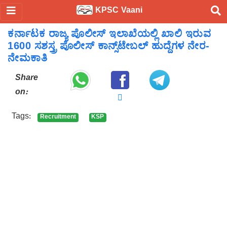
KPSC Vaani
ಕರ್ನಾಟಕ ರಾಜ್ಯ ಪೊಲೀಸ್ ಇಲಾಖೆಯಲ್ಲಿ ಖಾಲಿ ಇರುವ
1600 ಸಶಸ್ತ್ರ ಪೊಲೀಸ್ ಕಾನ್ಸ್‌ಟೇಬಲ್ ಹುದ್ದೆಗಳ ನೇರ-
ನೇಮಕಾತಿ
Share
on:
Tags:
Recruitment
KSP