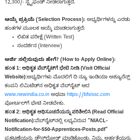
12,300/- ಸ್ಟೈಫಂಡ್ ನೀಡಲಾಗುತ್ತದೆ.
ಆಯ್ಕೆ ಪ್ರಕ್ರಿಯೆ (Selection Process):
ಅಭ್ಯರ್ಥಿಗಳನ್ನು ಎರಡು
ಹಂತಗಳ ಮೂಲಕ ಆಯ್ಕೆ ಮಾಡಲಾಗುತ್ತದೆ:
ಲಿಖಿತ ಪರೀಕ್ಷೆ (Written Test)
ಸಂದರ್ಶನ (Interview)
ಅರ್ಜಿ ಸಲ್ಲಿಸುವುದು ಹೇಗೆ? (How to Apply Online):
ಹಂತ 1: ಅಧಿಕೃತ ವೆಬ್‌ಸೈಟ್‌ಗೆ ಭೇಟಿ ನೀಡಿ (Visit Official
Website):
ಅಭ್ಯರ್ಥಿಗಳು ಮೊದಲಿಗೆ ದಿ ನ್ಯೂ ಇಂಡಿಯಾ ಅಶ್ಯೂರೆನ್ಸ್
ಕಂಪನಿ ಲಿಮಿಟೆಡ್‌ನ ಅಧಿಕೃತ ವೆಬ್‌ಸೈಟ್ ಆದ
www.newindia.co.in
ಅಥವಾ
https://bfsissc.com
ಪೋರ್ಟಲ್‌ಗೆ ಭೇಟಿ ನೀಡಬೇಕು
.
ಹಂತ 2: ಅಧಿಕೃತ ಅಧಿಸೂಚನೆಯನ್ನು ಪರಿಶೀಲಿಸಿ (Read Official
Notification):
ವೆಬ್‌ಸೈಟ್‌ನಲ್ಲಿ ಲಭ್ಯವಿರುವ
"NIACL-
Notification-for-550-Apprentices-Posts.pdf"
ಪ್ರಕಟಣೆಯನ್ನು ಡೌನ್‌ಲೋಡ್ ಮಾಡಿಕೊಂಡು, ನಿಮ್ಮ ಅರ್ಹತೆಯನ್ನು