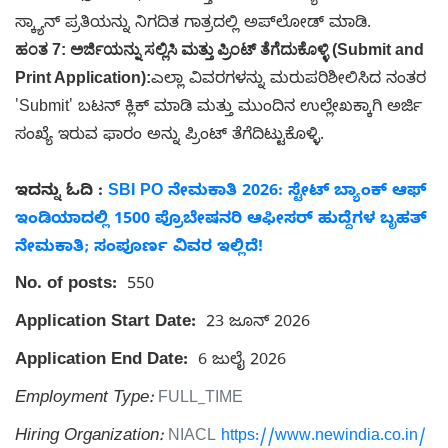
ಸ್ಕ್ಯಾನ್ ಪ್ರತಿಯನ್ನು ನಿಗದಿತ ಗಾತ್ರದಲ್ಲಿ ಅಪ್‌ಲೋಡ್ ಮಾಡಿ
.
ಹಂತ 7: ಅರ್ಜಿಯನ್ನು ಸಲ್ಲಿಸಿ ಮತ್ತು ಪ್ರಿಂಟ್ ತೆಗೆದುಕೊಳ್ಳಿ (Submit and
Print Application):
ಎಲ್ಲಾ ವಿವರಗಳನ್ನು ಮರುಪರಿಶೀಲಿಸಿದ ನಂತರ
'Submit' ಬಟನ್ ಕ್ಲಿಕ್ ಮಾಡಿ ಮತ್ತು ಮುಂದಿನ ಉಲ್ಲೇಖಕ್ಕಾಗಿ ಅರ್ಜಿ
ಸಂಖ್ಯೆ ಇರುವ ಫಾರಂ ಅನ್ನು ಪ್ರಿಂಟ್ ತೆಗೆದಿಟ್ಟುಕೊಳ್ಳಿ
.
ಇದನ್ನು ಓದಿ :
SBI PO ನೇಮಕಾತಿ 2026: ಸ್ಟೇಟ್ ಬ್ಯಾಂಕ್ ಆಫ್
ಇಂಡಿಯಾದಲ್ಲಿ 1500 ಪ್ರೊಬೇಷನರಿ ಆಫೀಸರ್ ಹುದ್ದೆಗಳ ಬೃಹತ್
ನೇಮಕಾತಿ; ಸಂಪೂರ್ಣ ವಿವರ ಇಲ್ಲಿದೆ!
No. of posts:
550
Application Start Date:
23 ಜೂನ್ 2026
Application End Date:
6 ಜುಲೈ 2026
Employment Type:
FULL_TIME
Hiring Organization:
NIACL
https://www.newindia.co.in/