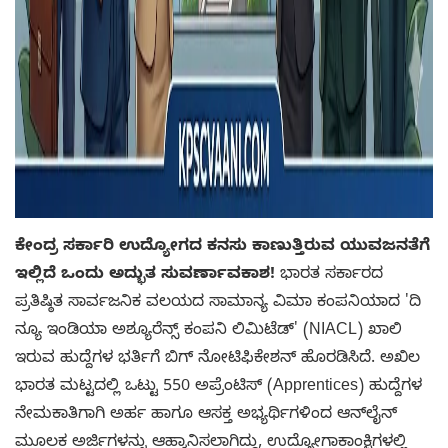
ಕೇಂದ್ರ ಸರ್ಕಾರಿ ಉದ್ಯೋಗದ ಕನಸು ಕಾಣುತ್ತಿರುವ ಯುವಜನತೆಗೆ
ಇಲ್ಲಿದೆ ಒಂದು ಅದ್ಭುತ ಸುವರ್ಣಾವಕಾಶ!
ಭಾರತ ಸರ್ಕಾರದ
ಪ್ರತಿಷ್ಠಿತ ಸಾರ್ವಜನಿಕ ವಲಯದ ಸಾಮಾನ್ಯ ವಿಮಾ ಕಂಪನಿಯಾದ 'ದಿ
ನ್ಯೂ ಇಂಡಿಯಾ ಅಶ್ಯೂರೆನ್ಸ್ ಕಂಪನಿ ಲಿಮಿಟೆಡ್' (NIACL) ಖಾಲಿ
ಇರುವ ಹುದ್ದೆಗಳ ಭರ್ತಿಗೆ ಬಿಗ್ ನೋಟಿಫಿಕೇಶನ್ ಹೊರಡಿಸಿದೆ. ಅಖಿಲ
ಭಾರತ ಮಟ್ಟದಲ್ಲಿ ಒಟ್ಟು 550 ಅಪ್ರೆಂಟಿಸ್ (Apprentices) ಹುದ್ದೆಗಳ
ನೇಮಕಾತಿಗಾಗಿ ಅರ್ಹ ಹಾಗೂ ಆಸಕ್ತ ಅಭ್ಯರ್ಥಿಗಳಿಂದ ಆನ್‌ಲೈನ್
ಮೂಲಕ ಅರ್ಜಿಗಳನ್ನು ಆಹ್ವಾನಿಸಲಾಗಿದ್ದು, ಉದ್ಯೋಗಾಕಾಂಕ್ಷಿಗಳಲ್ಲಿ