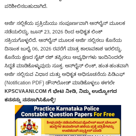
ಪರಿಶೀಲಿಸಬಹುದಾಗಿದೆ.
ಅರ್ಜಿ ಸಲ್ಲಿಕೆಯ ಪ್ರಕ್ರಿಯೆಯು ಸಂಪೂರ್ಣವಾಗಿ ಆನ್‌ಲೈನ್ ಮೂಲಕ
ನಡೆಯಲಿದ್ದು, ಜೂನ್ 23, 2026 ರಿಂದ ಅಧಿಕೃತ ಲಿಂಕ್
ಸಕ್ರಿಯಗೊಳ್ಳಲಿದೆ. ಆನ್‌ಲೈನ್ ಮೂಲಕ ಅರ್ಜಿ ಸಲ್ಲಿಸಲು ಕೊನೆಯ
ದಿನಾಂಕ ಜುಲೈ 06, 2026 ರವರೆಗೆ ಮಾತ್ರ ಕಾಲಾವಕಾಶ ಇರಲಿದ್ದು,
ಕೊನೆಯ ಕ್ಷಣದ ಸೈಟ್ ರಶ್ ತಪ್ಪಿಸಲು ಅಭ್ಯರ್ಥಿಗಳು ಇಂದಿನಿಂದಲೇ
ಸಿದ್ಧತೆ ಮಾಡಿಕೊಳ್ಳುವುದು ಸೂಕ್ತ. ಆನ್‌ಲೈನ್ ಲಿಂಕ್, ಹಂತ-ಹಂತವಾಗಿ
ಅರ್ಜಿ ಸಲ್ಲಿಸುವ ವಿಧಾನ ಮತ್ತು ಅಧಿಕೃತ ಅಧಿಸೂಚನೆಯ ಪಿಡಿಎಫ್
(Notification PDF) ಡೌನ್‌ಲೋಡ್ ಮಾಡಿಕೊಳ್ಳಲು ಈಗಲೇ
KPSCVAANI.COM ಗೆ ಭೇಟಿ ನೀಡಿ, ನಿಮ್ಮ ಉದ್ಯೋಗದ
ಕನಸನ್ನು ನನಸಾಗಿಸಿಕೊಳ್ಳಿ!