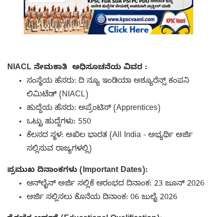
NIACL ನೇಮಕಾತಿ ಅಧಿಸೂಚನೆಯ ವಿವರ :
ಸಂಸ್ಥೆಯ ಹೆಸರು: ದಿ ನ್ಯೂ ಇಂಡಿಯಾ ಅಶ್ಯೂರೆನ್ಸ್ ಕಂಪನಿ
ಲಿಮಿಟೆಡ್ (NIACL)
ಹುದ್ದೆಯ ಹೆಸರು: ಅಪ್ರೆಂಟಿಸ್ (Apprentices)
ಒಟ್ಟು ಹುದ್ದೆಗಳು: 550
ಕೆಲಸದ ಸ್ಥಳ: ಅಖಿಲ ಭಾರತ (All India - ಅಭ್ಯರ್ಥಿ ಅರ್ಜಿ
ಸಲ್ಲಿಸುವ ರಾಜ್ಯಗಳಲ್ಲಿ)
ಪ್ರಮುಖ ದಿನಾಂಕಗಳು (Important Dates):
ಆನ್‌ಲೈನ್ ಅರ್ಜಿ ಸಲ್ಲಿಕೆ ಆರಂಭದ ದಿನಾಂಕ: 23 ಜೂನ್ 2026
ಅರ್ಜಿ ಸಲ್ಲಿಸಲು ಕೊನೆಯ ದಿನಾಂಕ: 06 ಜುಲೈ 2026