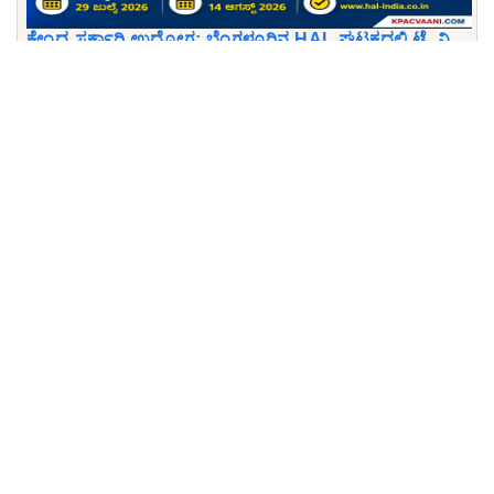
ಕೇಂದ್ರ ಸರ್ಕಾರಿ ಉದ್ಯೋಗ: ಬೆಂಗಳೂರಿನ HAL ಘಟಕದಲ್ಲಿ ಟ್ರೈನಿ
ಹುದ್ದೆಗಳ ಭರ್ತಿ, ₹50 ಸಾವಿರ ಸ್ಟೈಪೆಂಡ್!
ISRO URSC Recruitment 2026: ಇಸ್ರೋ ಯು.ಆರ್. ರಾವ್
ಉಪಗ್ರಹ ಕೇಂದ್ರದಲ್ಲಿ 410 ಅಪ್ರೆಂಟಿಸ್ ಹುದ್ದೆಗಳ ಬಂಪರ್
ನೇಮಕಾತಿ! ಅರ್ಹತೆ, ವೇತನ, ಅರ್ಜಿ ಸಲ್ಲಿಸುವ ಲಿಂಕ್ ಇಲ್ಲಿದೆ