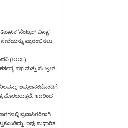
ಹಾಸಿಕ 'ಸೆಂಟ್ರಲ್ ವಿಸ್ಟಾ'
ಸೇವೆಯನ್ನು ಪ್ರಾರಂಭಿಸಲು
ಂಪನಿ (IOCL)
ತವ್ಯ ಪಥ ಮತ್ತು ಸೆಂಟ್ರಲ್
 ಅನಿಲವನ್ನು ಆಮ್ಲಜನಕದೊಂದಿಗೆ
ಾತ್ರ ಹೊರಬರುತ್ತದೆ, ಇದರಿಂದ
ಗಗಳಲ್ಲಿ ಪ್ರವಾಸಿಗರಿಗಾಗಿ
ಕೊಂಡಿದ್ದು, ಇವು ಸುಧಾರಿತ