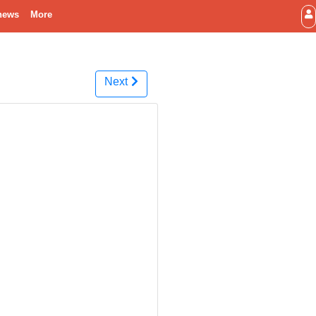
news
More
Next