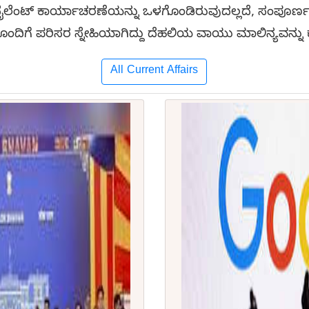
ೂ ಸೈಲೆಂಟ್ ಕಾರ್ಯಾಚರಣೆಯನ್ನು ಒಳಗೊಂಡಿರುವುದಲ್ಲದೆ, ಸಂಪೂರ್ಣ
ನದೊಂದಿಗೆ ಪರಿಸರ ಸ್ನೇಹಿಯಾಗಿದ್ದು ದೆಹಲಿಯ ವಾಯು ಮಾಲಿನ್ಯವನ್
All Current Affairs