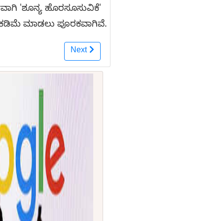
ವಾಗಿ 'ಶೂನ್ಯ ಹೊರಸೂಸುವಿಕೆ'
ನು ಕಡಿಮೆ ಮಾಡಲು ಪೂರಕವಾಗಿವೆ.
Next