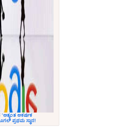
‘ಅತ್ಯಂತ ಆಕರ್ಷಕ
ಗೂಗಲ್ ಪ್ರಥಮ ಸ್ಥಾನ!