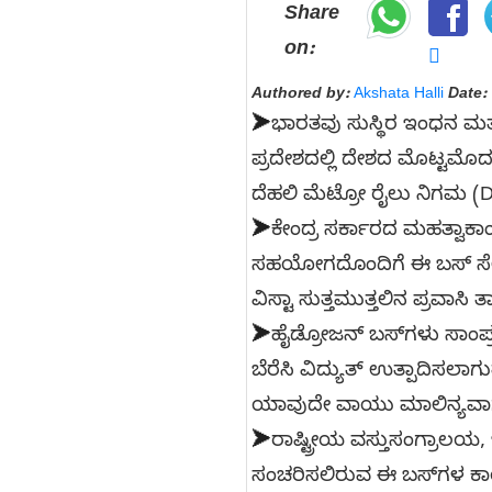
Share
on:
Authored by:
Akshata Halli
Date:
➤
ಭಾರತವು ಸುಸ್ಥಿರ ಇಂಧನ ಮತ್ತು
ಪ್ರದೇಶದಲ್ಲಿ ದೇಶದ ಮೊಟ್ಟಮೊ
ದೆಹಲಿ ಮೆಟ್ರೋ ರೈಲು ನಿಗಮ (D
➤
ಕೇಂದ್ರ ಸರ್ಕಾರದ ಮಹತ್ವಾಕಾಂ
ಸಹಯೋಗದೊಂದಿಗೆ ಈ ಬಸ್ ಸೇವೆ 
ವಿಸ್ಟಾ ಸುತ್ತಮುತ್ತಲಿನ ಪ್ರವಾಸ
➤
ಹೈಡ್ರೋಜನ್ ಬಸ್‌ಗಳು ಸಾಂಪ್ರ
ಬೆರೆಸಿ ವಿದ್ಯುತ್ ಉತ್ಪಾದಿಸಲಾಗ
ಯಾವುದೇ ವಾಯು ಮಾಲಿನ್ಯವಾಗು
➤
ರಾಷ್ಟ್ರೀಯ ವಸ್ತುಸಂಗ್ರಾಲಯ,
ಸಂಚರಿಸಲಿರುವ ಈ ಬಸ್‌ಗಳ ಕಾರ