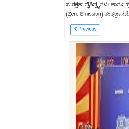
ಸುರಕ್ಷತಾ ವೈಶಿಷ್ಟ್ಯಗಳು ಹಾಗ
(Zero Emission) ತಂತ್ರಜ್ಞಾ
Previous