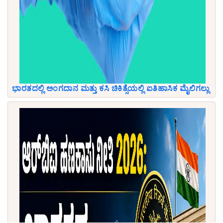
ಭಾರತದಲ್ಲಿ ಅಂಗದಾನ ಮತ್ತು ಕಸಿ ಚಿಕಿತ್ಸೆಯಲ್ಲಿ ಐತಿಹಾಸಿಕ ಮೈಲಿಗಲ್ಲು