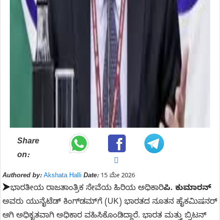
Share
on:
Authored by:
Akshata Halli
Date:
15 ಮೇ 2026
➤
ಭಾರತೀಯ ರಾಜತಾಂತ್ರಿಕ ಸೇವೆಯ ಹಿರಿಯ ಅಧಿಕಾರಿ
ಪಿ. ಕುಮಾರನ್
ಅವರು ಯುನೈಟೆಡ್ ಕಿಂಗ್‌ಡಮ್‌ಗೆ (UK) ಭಾರತದ ನೂತನ ಹೈಕಮಿಷನರ್
ಆಗಿ ಅಧಿಕೃತವಾಗಿ ಅಧಿಕಾರ ವಹಿಸಿಕೊಂಡಿದ್ದಾರೆ. ಭಾರತ ಮತ್ತು ಬ್ರಿಟನ್