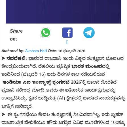
Share
on:
Authored by:
Akshata Halli
Date:
16 ಫೆಬ್ರುವರಿ 2026
ನವದೆಹಲಿ:
ಭಾರತದ ರಾಜಧಾನಿ ಇಂದು ವಿಶ್ವದ ತಂತ್ರಜ್ಞಾನ ಭೂಪಟದ
➤
ಕೇಂದ್ರಬಿಂದುವಾಗಿದೆ. ದೆಹಲಿಯ ಪ್ರತಿಷ್ಠಿತ
ಭಾರತ ಮಂಟಪ
ದಲ್ಲಿ
ಇಂದಿನಿಂದ (ಫೆಬ್ರವರಿ 16) ಐದು ದಿನಗಳ ಕಾಲ ನಡೆಯಲಿರುವ
'ಇಂಡಿಯಾ ಎಐ ಇಂಪ್ಯಾಕ್ಟ್ ಶೃಂಗಸಭೆ 2026
'ಕ್ಕೆ ಚಾಲನೆ ದೊರೆತಿದೆ.
ಪ್ರಧಾನಿ ನರೇಂದ್ರ ಮೋದಿ ಅವರು ಈ ಐತಿಹಾಸಿಕ ಕಾರ್ಯಕ್ರಮವನ್ನು
ಉದ್ಘಾಟಿಸಿದ್ದು, ಕೃತಕ ಬುದ್ಧಿಮತ್ತೆ (AI) ಕ್ಷೇತ್ರದಲ್ಲಿ ಭಾರತದ ನಾಯಕತ್ವವನ್ನು
ಜಗತ್ತಿಗೆ ಸಾರಿದ್ದಾರೆ.
ಈ ಶೃಂಗಸಭೆಯು ಕೇವಲ ತಂತ್ರಜ್ಞಾನಕ್ಕೆ ಸೀಮಿತವಾಗಿಲ್ಲ, ಇದು ಬೃಹತ್
➤
ರಾಜತಾಂತ್ರಿಕ ವೇದಿಕೆಯೂ ಹೌದು.ಜಗತ್ತಿನ ವಿವಿಧ ಮೂಲೆಗಳಿಂದ 100ಕ್ಕೂ