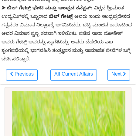
ಮಾಡಬಲ್ಲದು ಎಂಬುದನ್ನು ಇಲ್ಲಿ ತೋರಿಸಲಾಗುತ್ತಿದೆ.
ಬಿಲ್ ಗೇಟ್ಸ್ ಭೇಟಿ ಮತ್ತು ಆಂಧ್ರದ ಕನೆಕ್ಷನ್:
ವಿಶ್ವದ ಶ್ರೀಮಂತ
➤
ಉದ್ಯಮಿಗಳಲ್ಲಿ ಒಬ್ಬರಾದ
ಬಿಲ್ ಗೇಟ್ಸ್
ಅವರು ಇಂದು ಆಂಧ್ರಪ್ರದೇಶದ
ಗನ್ನವರಂ ವಿಮಾನ ನಿಲ್ದಾಣಕ್ಕೆ ಆಗಮಿಸಿದರು. ದಟ್ಟ ಮಂಜಿನ ಕಾರಣದಿಂದ
ಅವರ ವಿಮಾನ ಸ್ವಲ್ಪ ತಡವಾಗಿ ಇಳಿಯಿತು. ಸಚಿವ ನಾರಾ ಲೋಕೇಶ್
ಅವರು ಗೇಟ್ಸ್ ಅವರನ್ನು ಸ್ವಾಗತಿಸಿದ್ದು, ಅವರು ದೆಹಲಿಯ ಎಐ
ಶೃಂಗಸಭೆಯಲ್ಲಿ ಭಾಗವಹಿಸಿ ತಂತ್ರಜ್ಞಾನ ಮತ್ತು ಸಾಮಾಜಿಕ ಸೇವೆಗಳ ಬಗ್ಗೆ
ಚರ್ಚಿಸಲಿದ್ದಾರೆ.
Previous
All Current Affairs
Next