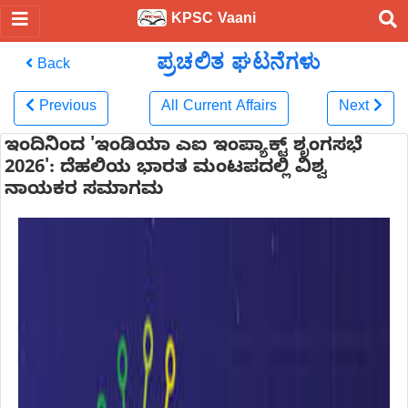
KPSC Vaani
ಪ್ರಚಲಿತ ಘಟನೆಗಳು
Back
Previous
All Current Affairs
Next
ಇಂದಿನಿಂದ 'ಇಂಡಿಯಾ ಎಐ ಇಂಪ್ಯಾಕ್ಟ್ ಶೃಂಗಸಭೆ
2026': ದೆಹಲಿಯ ಭಾರತ ಮಂಟಪದಲ್ಲಿ ವಿಶ್ವ
ನಾಯಕರ ಸಮಾಗಮ