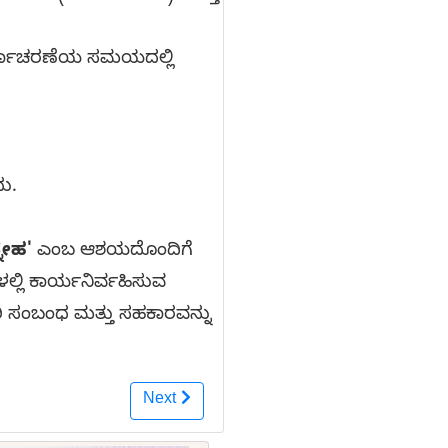
ಾರ್ಯಾಚರಣೆಯ ಸಮಯದಲ್ಲಿ
ು.
ನೇಹ'
ಎಂಬ ಆಶಯದೊಂದಿಗೆ
ಲ್ಲಿ ಕಾರ್ಯನಿರ್ವಹಿಸುವ
ಟರಿ ಸಂಬಂಧ ಮತ್ತು ಸಹಕಾರವನ್ನು
Next