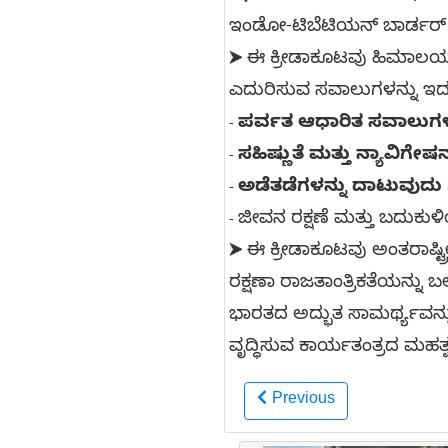
ಇಂಡೋ-ಟಿಬೆಟಿಯನ್ ಬಾರ್ಡರ್ 
ಈ ಕ್ರೀಡಾಕೂಟವು ಹಿಮಾಲಯದ
➤
ಎದುರಿಸುವ ಸವಾಲುಗಳನ್ನು ಇದು ಪ
ಪರ್ವತ ಆಧಾರಿತ ಸವಾಲುಗಳ
-
ಸಹಿಷ್ಣುತೆ ಮತ್ತು ನ್ಯಾವಿಗೇಷನ
-
ಅಡೆತಡೆಗಳನ್ನು ದಾಟುವುದು 
-
ಜೀವನ ರಕ್ಷಣೆ ಮತ್ತು ಬದುಕುಳ
-
ಈ ಕ್ರೀಡಾಕೂಟವು ಅಂತರಾಷ್ಟ
➤
ರಕ್ಷಣಾ ರಾಜತಾಂತ್ರಿಕತೆಯನ್ನು 
ಭಾರತದ ಅದ್ಭುತ ಸಾಮರ್ಥ್ಯವನ್ನು
ವೃದ್ಧಿಸುವ ಕಾರ್ಯತಂತ್ರದ ಮಹತ್
Previous