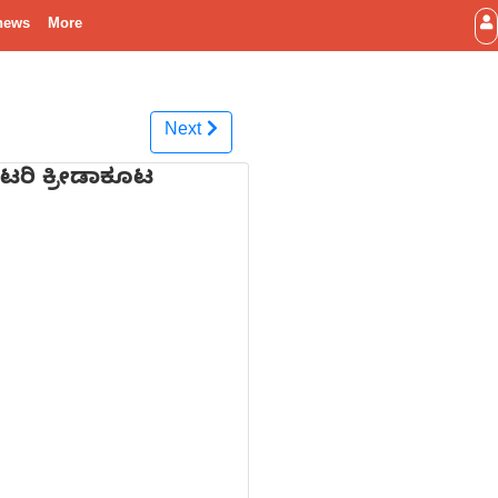
news
More
Next
ಿಟರಿ ಕ್ರೀಡಾಕೂಟ