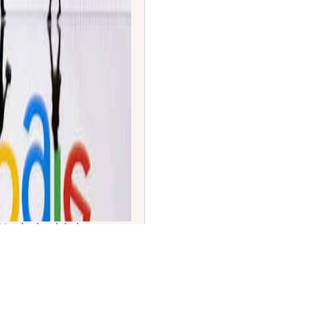
‘ಅತ್ಯಂತ ಆಕರ್ಷಕ
ಗೂಗಲ್ ಪ್ರಥಮ ಸ್ಥಾನ!