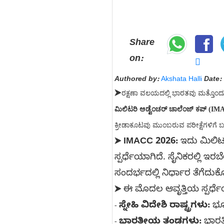
Share
on:
Authored by:
Akshata Halli
Date:
➤
ರಕ್ಷಣಾ ವಲಯದಲ್ಲಿ ಭಾರತವು ಮತ್ತೊಂದು ಮ
ಮಿಲಿಟರಿ ಅಡ್ವೆಂಚರ್ ಚಾಲೆಂಜ್ ಕಪ್ (IM
ಕ್ರೀಡಾಕೂಟವು ಮುಂಬರುವ ಪರೀಕ್ಷೆಗಳಿಗೆ 
IMACC 2026:
ಇದು ಮಿಲಿಟ
➤
ಸ್ಪರ್ಧೆಯಾಗಿದೆ. ಸೈನಿಕರಲ್ಲಿ ಇ
ಸಂದರ್ಭದಲ್ಲಿ ನಿರ್ಧಾರ ತೆಗೆದು
ಈ ಮೊದಲ ಆವೃತ್ತಿಯ ಸ್ಪರ್ಧೆ
➤
ಸ್ನೇಹಿ ವಿದೇಶಿ ರಾಷ್ಟ್ರಗಳು:
ಭೂತ
-
ಭಾರತೀಯ ತಂಡಗಳು:
ಭಾರತೀ
-