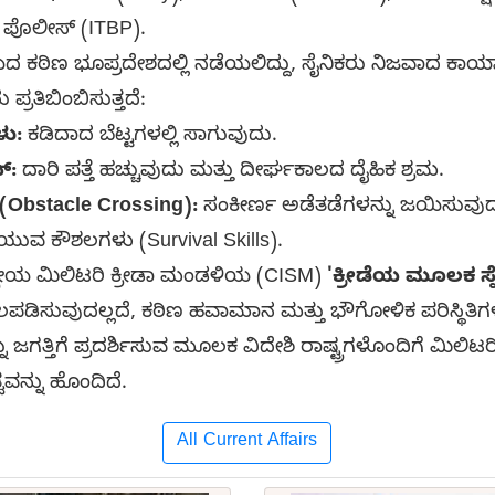
ಪೊಲೀಸ್ (ITBP).
 ಕಠಿಣ ಭೂಪ್ರದೇಶದಲ್ಲಿ ನಡೆಯಲಿದ್ದು, ಸೈನಿಕರು ನಿಜವಾದ ಕ
್ರತಿಬಿಂಬಿಸುತ್ತದೆ:
ು:
ಕಡಿದಾದ ಬೆಟ್ಟಗಳಲ್ಲಿ ಸಾಗುವುದು.
್:
ದಾರಿ ಪತ್ತೆ ಹಚ್ಚುವುದು ಮತ್ತು ದೀರ್ಘಕಾಲದ ದೈಹಿಕ ಶ್ರಮ.
(Obstacle Crossing):
ಸಂಕೀರ್ಣ ಅಡೆತಡೆಗಳನ್ನು ಜಯಿಸುವುದ
ಿಯುವ ಕೌಶಲಗಳು (Survival Skills).
್ರೀಯ ಮಿಲಿಟರಿ ಕ್ರೀಡಾ ಮಂಡಳಿಯ (CISM)
'ಕ್ರೀಡೆಯ ಮೂಲಕ ಸ್
ಬಲಪಡಿಸುವುದಲ್ಲದೆ, ಕಠಿಣ ಹವಾಮಾನ ಮತ್ತು ಭೌಗೋಳಿಕ ಪರಿಸ್ಥಿತಿಗಳ
 ಜಗತ್ತಿಗೆ ಪ್ರದರ್ಶಿಸುವ ಮೂಲಕ ವಿದೇಶಿ ರಾಷ್ಟ್ರಗಳೊಂದಿಗೆ ಮಿಲಿ
ವವನ್ನು ಹೊಂದಿದೆ.
All Current Affairs