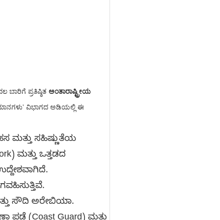
ಬಾರಿಗೆ ಪ್ರತಿಷ್ಠಿತ
ಅಂತಾರಾಷ್ಟ್ರೀಯ
ಿದ್ಯಮಾನಗಳು' ವಿಭಾಗದ ಅಡಿಯಲ್ಲಿ ಈ
 ಮತ್ತು ಸಹಿಷ್ಣುತೆಯ
ork) ಮತ್ತು ಒತ್ತಡದ
ಉದ್ದೇಶವಾಗಿದೆ.
ಹಿಸುತ್ತಿವೆ.
 ಮತ್ತು ಸೌದಿ ಅರೇಬಿಯಾ.
ಾ ಪಡೆ (Coast Guard) ಮತ್ತು