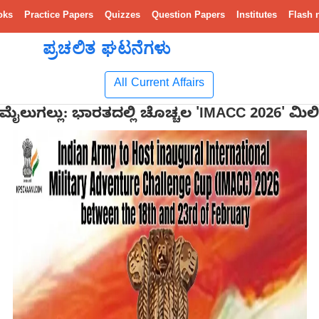
oks
Practice Papers
Quizzes
Question Papers
Institutes
Flash 
ಪ್ರಚಲಿತ ಘಟನೆಗಳು
All Current Affairs
ೈಲುಗಲ್ಲು: ಭಾರತದಲ್ಲಿ ಚೊಚ್ಚಲ 'IMACC 2026' ಮಿಲ