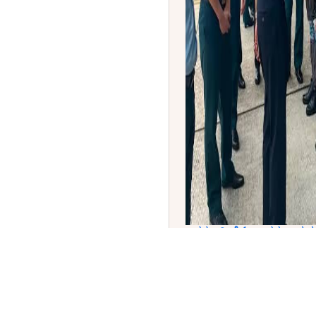
ಭಾರತ - ವಿಯೆಟ್ನಾಂ ರಕ್ಷಣಾ ಸ