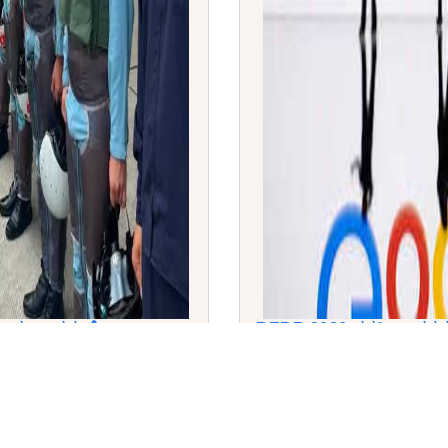
ಹಕಾರ ಬಲವರ್ಧನೆ
REBR 2026 ವರದಿ: ಭಾರತದ 
ಉದ್ಯೋಗದಾತ ಬ್ರ್ಯಾಂಡ್’ ಆಗಿ 