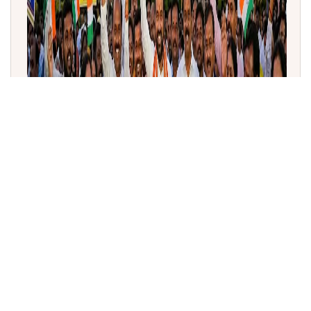
'ವಂದೇ ಮಾತರಂ' ವಿಧೇಯಕ-2026 ಅಂಗೀಕಾರ